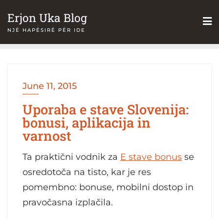
Skip
Erjon Uka Blog
to
NJË HAPËSIRË PËR IDE
content
June 11, 2015
Uporaba e stave Slovenija:
bonusi, aplikacija in
varnost
Ta praktični vodnik za
E stave bonus
se
osredotoča na tisto, kar je res
pomembno: bonuse, mobilni dostop in
pravočasna izplačila.