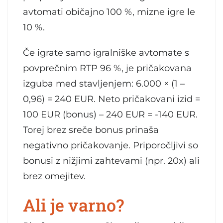
avtomati običajno 100 %, mizne igre le
10 %.
Če igrate samo igralniške avtomate s
povprečnim RTP 96 %, je pričakovana
izguba med stavljenjem: 6.000 × (1 –
0,96) = 240 EUR. Neto pričakovani izid =
100 EUR (bonus) – 240 EUR = -140 EUR.
Torej brez sreče bonus prinaša
negativno pričakovanje. Priporočljivi so
bonusi z nižjimi zahtevami (npr. 20x) ali
brez omejitev.
Ali je varno?