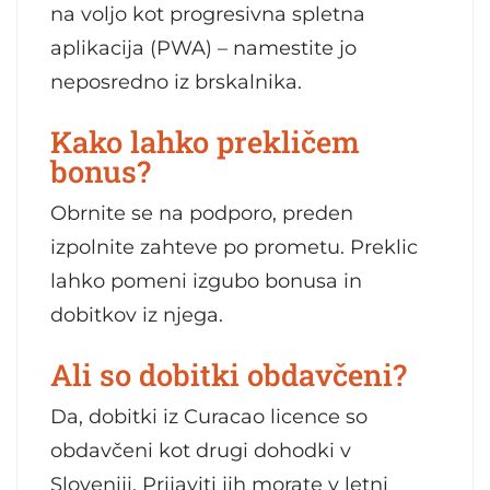
na voljo kot progresivna spletna
aplikacija (PWA) – namestite jo
neposredno iz brskalnika.
Kako lahko prekličem
bonus?
Obrnite se na podporo, preden
izpolnite zahteve po prometu. Preklic
lahko pomeni izgubo bonusa in
dobitkov iz njega.
Ali so dobitki obdavčeni?
Da, dobitki iz Curacao licence so
obdavčeni kot drugi dohodki v
Sloveniji. Prijaviti jih morate v letni