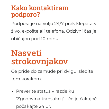
Kako kontaktiram
podporo?
Podpora je na voljo 24/7 prek klepeta v
živo, e-pošte ali telefona. Odzivni čas je
običajno pod 10 minut.
Nasveti
strokovnjakov
Če pride do zamude pri dvigu, sledite
tem korakom:
Preverite status v razdelku
‘Zgodovina transakcij’ – če je čakajoč,
počakajte 24 ur.