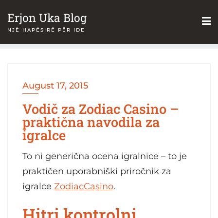
Skip
Erjon Uka Blog
to
NJË HAPËSIRË PËR IDE
content
August 17, 2015
Vodič za Zodiac Casino –
praktična navodila za
igralce
To ni generična ocena igralnice – to je
praktičen uporabniški priročnik za
igralce
ZodiacCasino
.
Hitri kontrolni