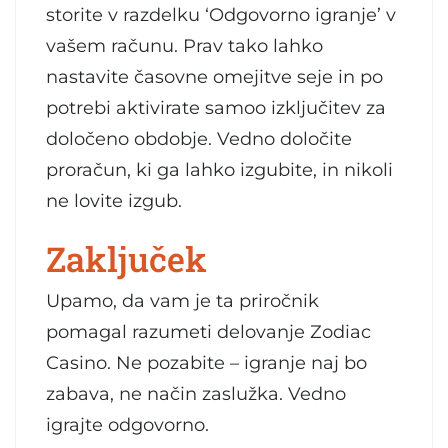
storite v razdelku ‘Odgovorno igranje’ v
vašem računu. Prav tako lahko
nastavite časovne omejitve seje in po
potrebi aktivirate samoo izključitev za
določeno obdobje. Vedno določite
proračun, ki ga lahko izgubite, in nikoli
ne lovite izgub.
Zaključek
Upamo, da vam je ta priročnik
pomagal razumeti delovanje Zodiac
Casino. Ne pozabite – igranje naj bo
zabava, ne način zaslužka. Vedno
igrajte odgovorno.