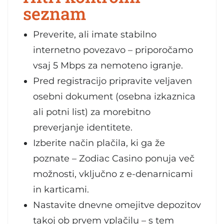
seznam
Preverite, ali imate stabilno
internetno povezavo – priporočamo
vsaj 5 Mbps za nemoteno igranje.
Pred registracijo pripravite veljaven
osebni dokument (osebna izkaznica
ali potni list) za morebitno
preverjanje identitete.
Izberite način plačila, ki ga že
poznate – Zodiac Casino ponuja več
možnosti, vključno z e-denarnicami
in karticami.
Nastavite dnevne omejitve depozitov
takoj ob prvem vplačilu – s tem