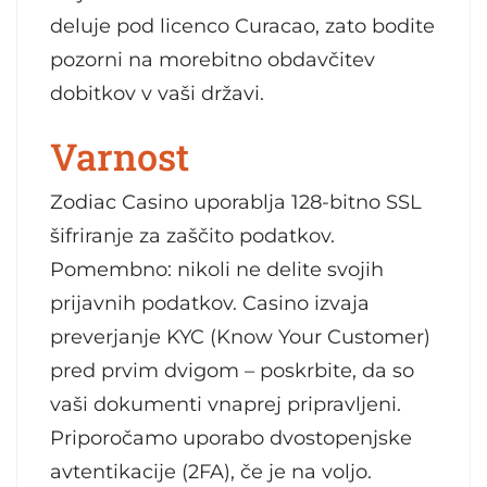
deluje pod licenco Curacao, zato bodite
pozorni na morebitno obdavčitev
dobitkov v vaši državi.
Varnost
Zodiac Casino uporablja 128-bitno SSL
šifriranje za zaščito podatkov.
Pomembno: nikoli ne delite svojih
prijavnih podatkov. Casino izvaja
preverjanje KYC (Know Your Customer)
pred prvim dvigom – poskrbite, da so
vaši dokumenti vnaprej pripravljeni.
Priporočamo uporabo dvostopenjske
avtentikacije (2FA), če je na voljo.