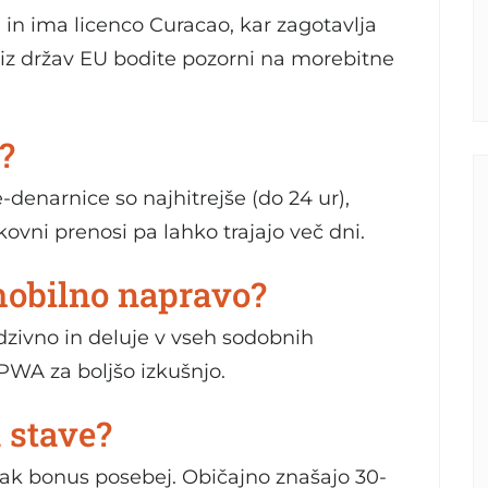
e in ima licenco Curacao, kar zagotavlja
u iz držav EU bodite pozorni na morebitne
?
denarnice so najhitrejše (do 24 ur),
nkovni prenosi pa lahko trajajo več dni.
mobilno napravo?
zivno in deluje v vseh sodobnih
PWA za boljšo izkušnjo.
 stave?
sak bonus posebej. Običajno znašajo 30-