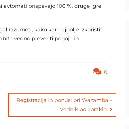
ni avtomati prispevajo 100 %, druge igre
 razumeti, kako kar najbolje izkoristiti
abite vedno preveriti pogoje in
0
Registracija in bonusi pri Wazamba –
Vodnik po korakih