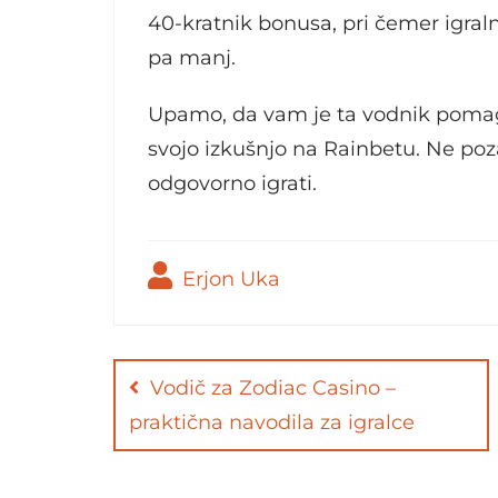
40-kratnik bonusa, pri čemer igral
pa manj.
Upamo, da vam je ta vodnik pomagal
svojo izkušnjo na Rainbetu. Ne poz
odgovorno igrati.
Erjon Uka
Post
navigation
Vodič za Zodiac Casino –
praktična navodila za igralce