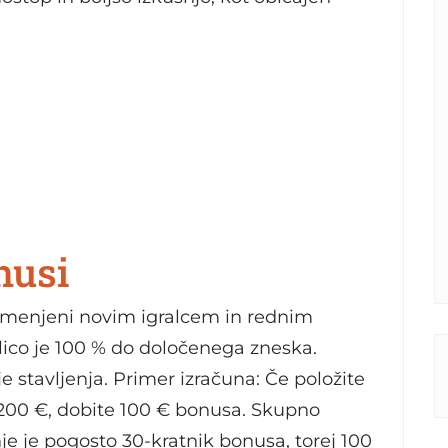
nusi
amenjeni novim igralcem in rednim
lico je 100 % do določenega zneska.
 stavljenja. Primer izračuna: Če položite
200 €, dobite 100 € bonusa. Skupno
nje je pogosto 30-kratnik bonusa, torej 100