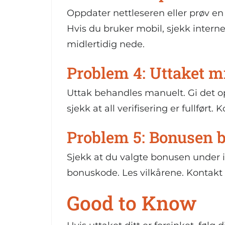
Oppdater nettleseren eller prøv en
Hvis du bruker mobil, sjekk intern
midlertidig nede.
Problem 4: Uttaket mi
Uttak behandles manuelt. Gi det opp
sjekk at all verifisering er fullført.
Problem 5: Bonusen bl
Sjekk at du valgte bonusen under
bonuskode. Les vilkårene. Kontakt
Good to Know