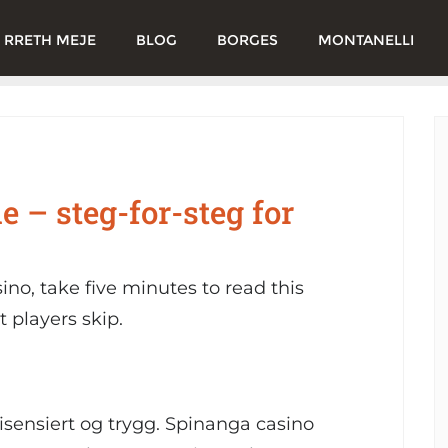
RRETH MEJE
BLOG
BORGES
MONTANELLI
 – steg-for-steg for
ino, take five minutes to read this
t players skip.
lisensiert og trygg. Spinanga casino