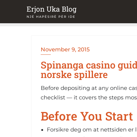
Skip
Erjon Uka Blog
to
NJË HAPËSIRË PËR IDE
content
November 9, 2015
Spinanga casino guide
norske spillere
Before depositing at any online cas
checklist — it covers the steps mos
Before You Start
Forsikre deg om at nettsiden er 