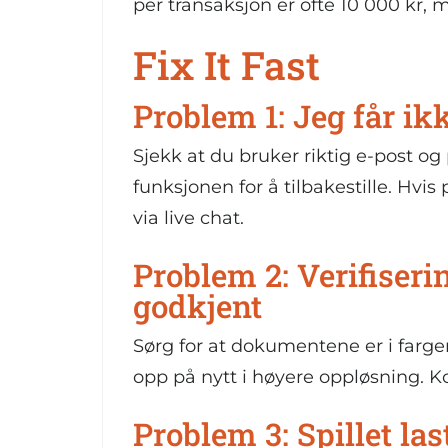
per transaksjon er ofte 10 000 kr, 
Fix It Fast
Problem 1: Jeg får ik
Sjekk at du bruker riktig e-post o
funksjonen for å tilbakestille. Hvi
via live chat.
Problem 2: Verifiseri
godkjent
Sørg for at dokumentene er i farge
opp på nytt i høyere oppløsning. Ko
Problem 3: Spillet las