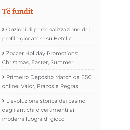
Të fundit
Opzioni di personalizzazione del
profilo giocatore su Betclic
Zoccer Holiday Promotions:
Christmas, Easter, Summer
Primeiro Depósito Match da ESC
online: Valor, Prazos e Regras
L'evoluzione storica dei casino
dagli antichi divertimenti ai
moderni luoghi di gioco