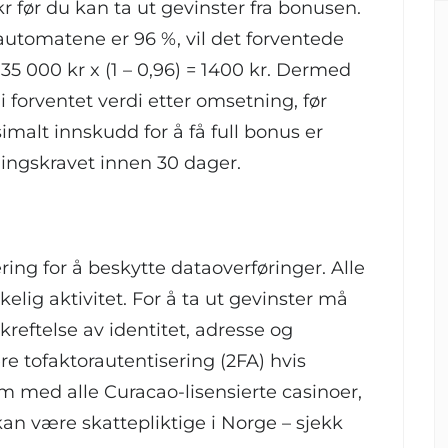
kr før du kan ta ut gevinster fra bonusen.
automatene er 96 %, vil det forventede
5 000 kr x (1 – 0,96) = 1400 kr. Dermed
i forventet verdi etter omsetning, før
malt innskudd for å få full bonus er
ingskravet innen 30 dager.
ing for å beskytte dataoverføringer. Alle
elig aktivitet. For å ta ut gevinster må
reftelse av identitet, adresse og
e tofaktorautentisering (2FA) hvis
Som med alle Curacao-lisensierte casinoer,
n være skattepliktige i Norge – sjekk