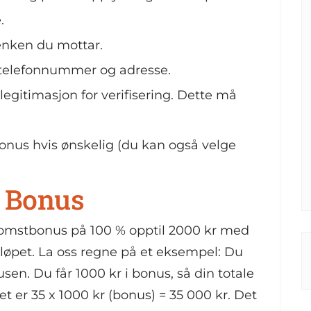
.
lenken du mottar.
d telefonnummer og adresse.
 legitimasjon for verifisering. Dette må
 bonus hvis ønskelig (du kan også velge
r Bonus
lkomstbonus på 100 % opptil 2000 kr med
øpet. La oss regne på et eksempel: Du
sen. Du får 1000 kr i bonus, så din totale
t er 35 x 1000 kr (bonus) = 35 000 kr. Det