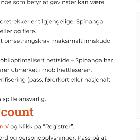
 noe som betyr at gevinster kan være
retrekker er tilgjengelige. Spinanga
eller og flere.
elt omsetningskrav, maksimalt innskudd
mobiloptimalisert nettside – Spinanga har
rer utmerket i mobilnettleseren.
ifisering (pass, førerkort eller nasjonalt
 spille ansvarlig.
ccount
.no/
og klikk på “Registrer”.
sord og personopplysninger. Pass på at