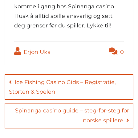
komme i gang hos Spinanga casino.
Husk å alltid spille ansvarlig og sett
deg grenser før du spiller. Lykke til!
Erjon Uka
0
Post
navigation
Ice Fishing Casino Gids – Registratie,
Storten & Spelen
Spinanga casino guide – steg-for-steg for
norske spillere