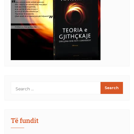
Të fundit