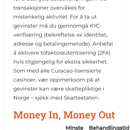
transaksjoner overvåkes for
mistenkelig aktivitet. For å ta ut
gevinster må du gjennomgå KYC-
verifisering (bekreftelse av identitet,
adresse og betalingsmetode). Anbefal
å aktivere tofaktorautentisering (2FA)
hvis tilgjengelig for ekstra sikkerhet.
Som med alle Curacao-lisensierte
casinoer, vær oppmerksom på at
gevinster kan være skattepliktige i
Norge – sjekk med Skatteetaten.
Money In, Money Out
Minste
Behandlingstid