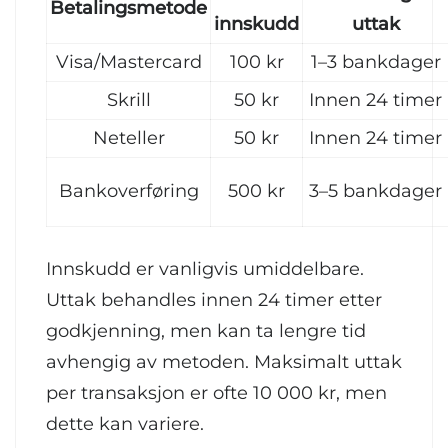
Betalingsmetode
innskudd
uttak
Visa/Mastercard
100 kr
1–3 bankdager
Skrill
50 kr
Innen 24 timer
Neteller
50 kr
Innen 24 timer
Bankoverføring
500 kr
3–5 bankdager
Innskudd er vanligvis umiddelbare.
Uttak behandles innen 24 timer etter
godkjenning, men kan ta lengre tid
avhengig av metoden. Maksimalt uttak
per transaksjon er ofte 10 000 kr, men
dette kan variere.