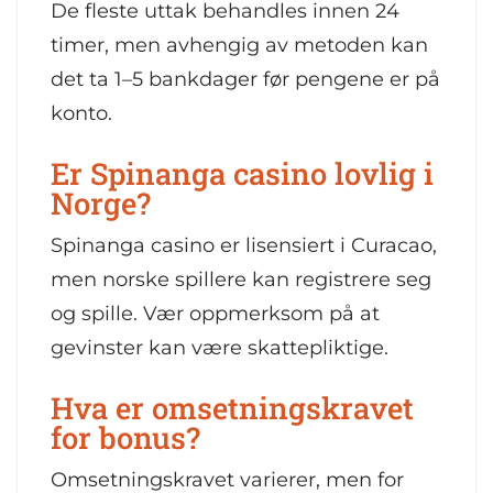
De fleste uttak behandles innen 24
timer, men avhengig av metoden kan
det ta 1–5 bankdager før pengene er på
konto.
Er Spinanga casino lovlig i
Norge?
Spinanga casino er lisensiert i Curacao,
men norske spillere kan registrere seg
og spille. Vær oppmerksom på at
gevinster kan være skattepliktige.
Hva er omsetningskravet
for bonus?
Omsetningskravet varierer, men for