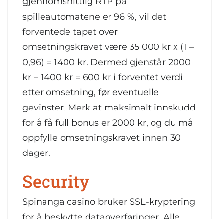
gjennomsnittlig RTP på
spilleautomatene er 96 %, vil det
forventede tapet over
omsetningskravet være 35 000 kr x (1 –
0,96) = 1400 kr. Dermed gjenstår 2000
kr – 1400 kr = 600 kr i forventet verdi
etter omsetning, før eventuelle
gevinster. Merk at maksimalt innskudd
for å få full bonus er 2000 kr, og du må
oppfylle omsetningskravet innen 30
dager.
Security
Spinanga casino bruker SSL-kryptering
for å beskytte dataoverføringer. Alle