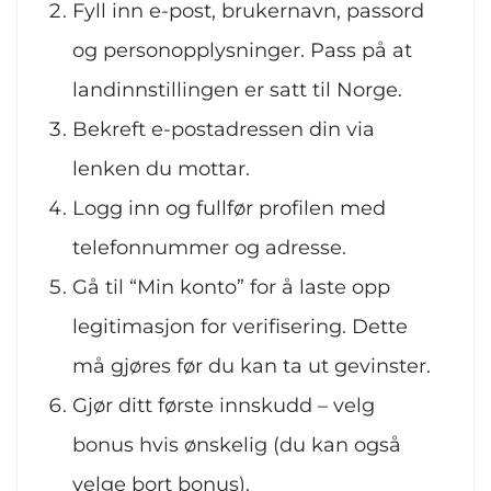
Fyll inn e-post, brukernavn, passord
og personopplysninger. Pass på at
landinnstillingen er satt til Norge.
Bekreft e-postadressen din via
lenken du mottar.
Logg inn og fullfør profilen med
telefonnummer og adresse.
Gå til “Min konto” for å laste opp
legitimasjon for verifisering. Dette
må gjøres før du kan ta ut gevinster.
Gjør ditt første innskudd – velg
bonus hvis ønskelig (du kan også
velge bort bonus).