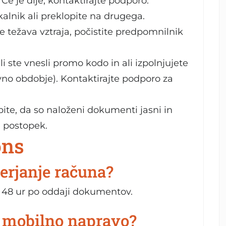
 Če je dlje, kontaktirajte podporo.
alnik ali preklopite na drugega.
e težava vztraja, počistite predpomnilnik
li ste vnesli promo kodo in ali izpolnjujete
vno obdobje). Kontaktirajte podporo za
ite, da so naloženi dokumenti jasni in
e postopek.
ons
erjanje računa?
o 48 ur po oddaji dokumentov.
m mobilno napravo?