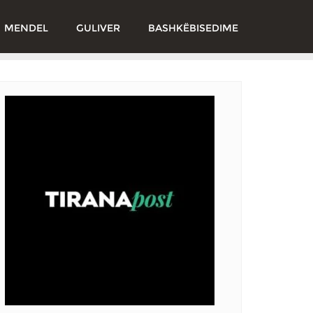
MENDEL
GULIVER
BASHKËBISEDIME