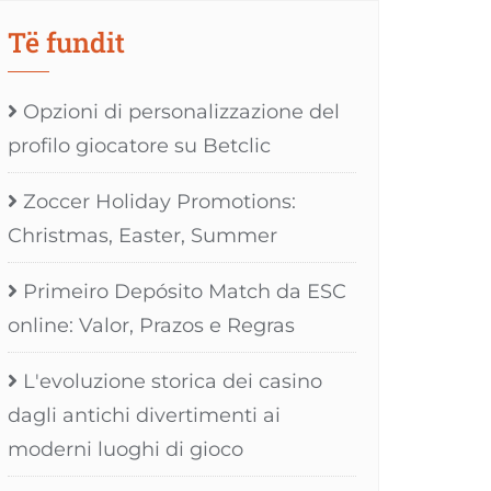
Të fundit
Opzioni di personalizzazione del
profilo giocatore su Betclic
Zoccer Holiday Promotions:
Christmas, Easter, Summer
Primeiro Depósito Match da ESC
online: Valor, Prazos e Regras
L'evoluzione storica dei casino
dagli antichi divertimenti ai
moderni luoghi di gioco