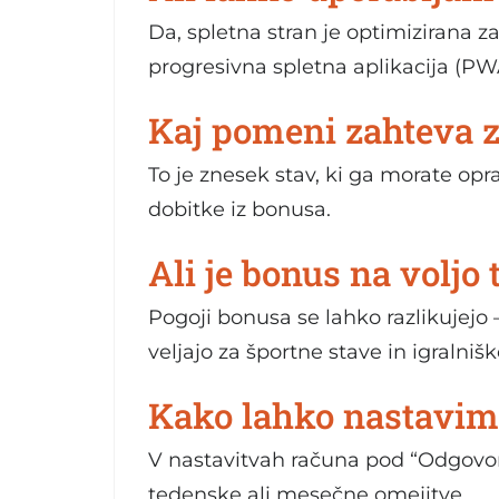
Da, spletna stran je optimizirana z
progresivna spletna aplikacija (PWA
Kaj pomeni zahteva z
To je znesek stav, ki ga morate op
dobitke iz bonusa.
Ali je bonus na voljo 
Pogoji bonusa se lahko razlikujejo 
veljajo za športne stave in igralnišk
Kako lahko nastavim
V nastavitvah računa pod “Odgovor
tedenske ali mesečne omejitve.