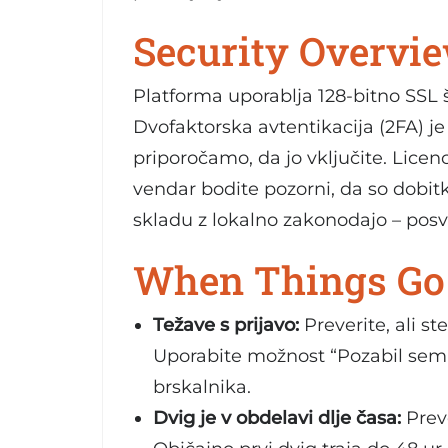
Security Overvi
Platforma uporablja 128-bitno SSL š
Dvofaktorska avtentikacija (2FA) je
priporočamo, da jo vključite. Lice
vendar bodite pozorni, da so dobitk
skladu z lokalno zakonodajo – pos
When Things Go
Težave s prijavo:
Preverite, ali st
Uporabite možnost “Pozabil sem 
brskalnika.
Dvig je v obdelavi dlje časa:
Preve