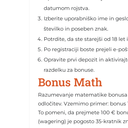
datumom rojstva.
Izberite uporabniško ime in geslo
številko in poseben znak.
Potrdite, da ste starejši od 18 let
Po registraciji boste prejeli e-poš
Opravite prvi depozit in aktivira
razdelku za bonuse.
Bonus Math
Razumevanje matematike bonusa 
odločitev. Vzemimo primer: bonus 
To pomeni, da prejmete 100 € bonu
(wagering) je pogosto 35-kratnik z