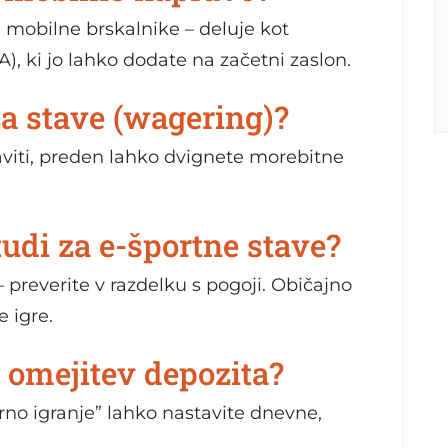
a mobilne brskalnike – deluje kot
), ki jo lahko dodate na začetni zaslon.
a stave (wagering)?
raviti, preden lahko dvignete morebitne
tudi za e-športne stave?
– preverite v razdelku s pogoji. Običajno
e igre.
 omejitev depozita?
no igranje” lahko nastavite dnevne,