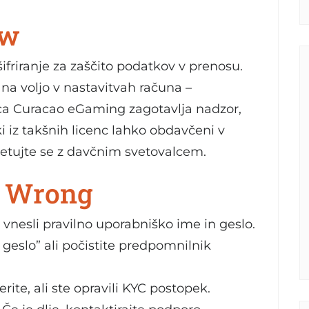
ew
ifriranje za zaščito podatkov v prenosu.
 na voljo v nastavitvah računa –
nca Curacao eGaming zagotavlja nadzor,
i iz takšnih licenc lahko obdavčeni v
vetujte se z davčnim svetovalcem.
 Wrong
e vnesli pravilno uporabniško ime in geslo.
geslo” ali počistite predpomnilnik
rite, ali ste opravili KYC postopek.