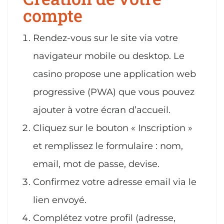
compte
Rendez-vous sur le site via votre
navigateur mobile ou desktop. Le
casino propose une application web
progressive (PWA) que vous pouvez
ajouter à votre écran d’accueil.
Cliquez sur le bouton « Inscription »
et remplissez le formulaire : nom,
email, mot de passe, devise.
Confirmez votre adresse email via le
lien envoyé.
Complétez votre profil (adresse,