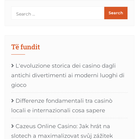
Të fundit
L'evoluzione storica dei casino dagli
antichi divertimenti ai moderni luoghi di
gioco
Differenze fondamentali tra casinò
locali e internazionali cosa sapere
Cazeus Online Casino: Jak hrát na
slotech a maximalizovat svůj zážitek