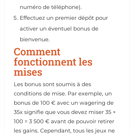
numéro de téléphone).
Effectuez un premier dépôt pour
activer un éventuel bonus de
bienvenue.
Comment
fonctionnent les
mises
Les bonus sont soumis à des
conditions de mise. Par exemple, un
bonus de 100 € avec un wagering de
35x signifie que vous devez miser 35 ×
100 = 3 500 € avant de pouvoir retirer
les gains. Cependant, tous les jeux ne