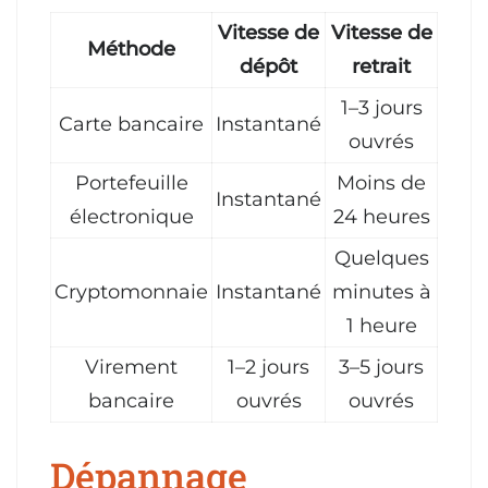
Vitesse de
Vitesse de
Méthode
dépôt
retrait
1–3 jours
Carte bancaire
Instantané
ouvrés
Portefeuille
Moins de
Instantané
électronique
24 heures
Quelques
Cryptomonnaie
Instantané
minutes à
1 heure
Virement
1–2 jours
3–5 jours
bancaire
ouvrés
ouvrés
Dépannage