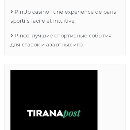
PinUp casino : une expérience de paris
sportifs facile et intuitive
Pinco: лучшие спортивные события
для ставок и азартных игр