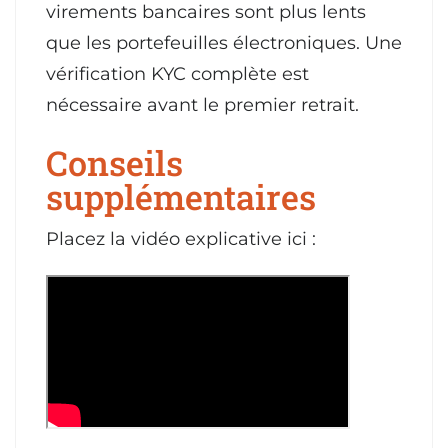
virements bancaires sont plus lents
que les portefeuilles électroniques. Une
vérification KYC complète est
nécessaire avant le premier retrait.
Conseils
supplémentaires
Placez la vidéo explicative ici :