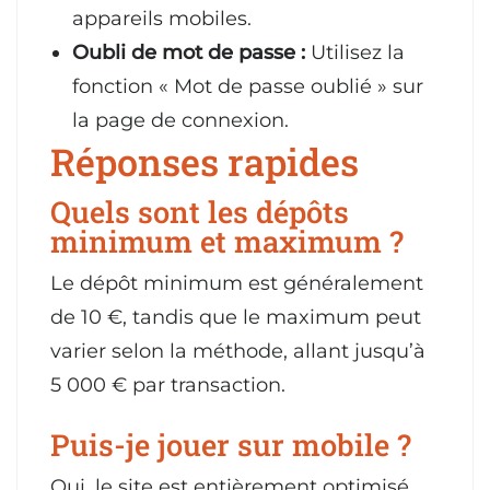
appareils mobiles.
Oubli de mot de passe :
Utilisez la
fonction « Mot de passe oublié » sur
la page de connexion.
Réponses rapides
Quels sont les dépôts
minimum et maximum ?
Le dépôt minimum est généralement
de 10 €, tandis que le maximum peut
varier selon la méthode, allant jusqu’à
5 000 € par transaction.
Puis-je jouer sur mobile ?
Oui, le site est entièrement optimisé