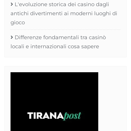
L'evoluzione storica dei casino dagli
antichi divertimenti ai moderni luoghi di
gioco
Differenze fondamentali tra casinò
locali e internazionali cosa sapere