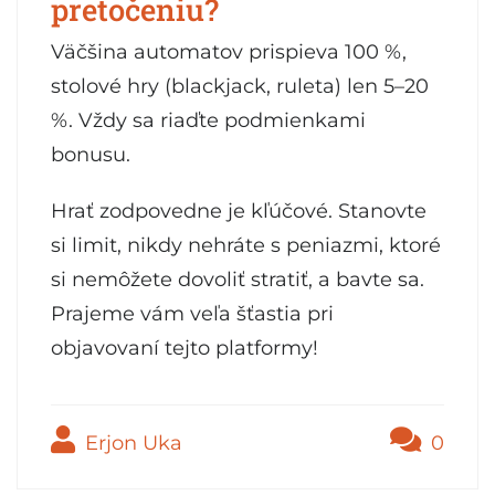
pretočeniu?
Väčšina automatov prispieva 100 %,
stolové hry (blackjack, ruleta) len 5–20
%. Vždy sa riaďte podmienkami
bonusu.
Hrať zodpovedne je kľúčové. Stanovte
si limit, nikdy nehráte s peniazmi, ktoré
si nemôžete dovoliť stratiť, a bavte sa.
Prajeme vám veľa šťastia pri
objavovaní tejto platformy!
Erjon Uka
0