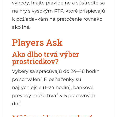
výhody, hrajte pravidelne a sústreďte sa
na hry s vysokým RTP, ktoré prispievajú
k požiadavkám na pretočenie rovnako
ako iné.
Players Ask
Ako dlho trvá výber
prostriedkov?
Výbery sa spracúvajú do 24–48 hodín
po schválení. E‑peňaženky sú
najrýchlejšie (1–24 hodín), bankové
prevody môžu trvať 3–5 pracovných
dní.