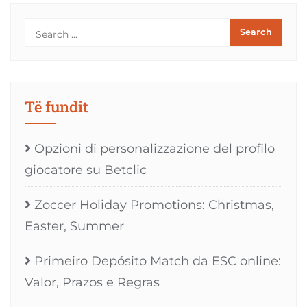
Të fundit
Opzioni di personalizzazione del profilo
giocatore su Betclic
Zoccer Holiday Promotions: Christmas,
Easter, Summer
Primeiro Depósito Match da ESC online:
Valor, Prazos e Regras