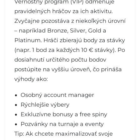
Vernostný program (VIP) odmeňuje
pravidelných hráčov za ich aktivitu.
Zvyčajne pozostáva z niekoľkých úrovní
– napríklad Bronze, Silver, Gold a
Platinum. Hráči zbierajú body za stávky
(napr. 1 bod za každých 10 € stávky). Po
dosiahnutí určitého počtu bodov
postúpite na vyššiu úroveň, čo prináša
výhody ako:
Osobný account manager
Rýchlejšie výbery
Exkluzívne bonusy a free spiny
Pozvánky na turnaje a eventy
Tip: Ak chcete maximalizovať svoje