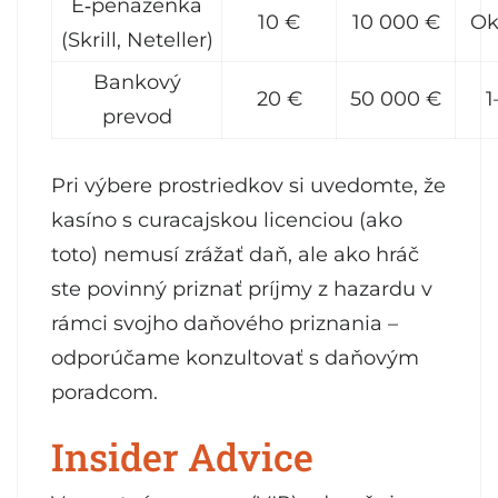
E‑peňaženka
10 €
10 000 €
Ok
(Skrill, Neteller)
Bankový
20 €
50 000 €
1
prevod
Pri výbere prostriedkov si uvedomte, že
kasíno s curacajskou licenciou (ako
toto) nemusí zrážať daň, ale ako hráč
ste povinný priznať príjmy z hazardu v
rámci svojho daňového priznania –
odporúčame konzultovať s daňovým
poradcom.
Insider Advice