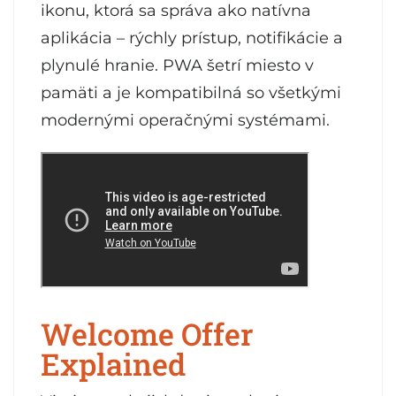
ikonu, ktorá sa správa ako natívna
aplikácia – rýchly prístup, notifikácie a
plynulé hranie. PWA šetrí miesto v
pamäti a je kompatibilná so všetkými
modernými operačnými systémami.
Welcome Offer
Explained