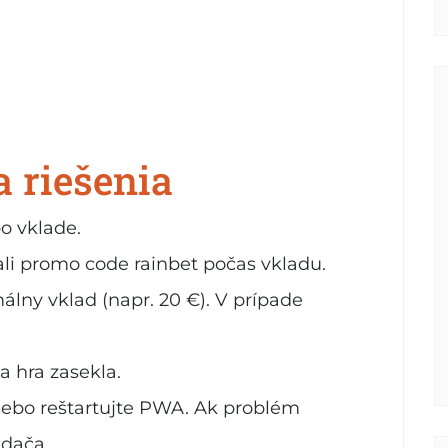
 riešenia
o vklade.
dali promo code rainbet počas vkladu.
lny vklad (napr. 20 €). V prípade
a hra zasekla.
lebo reštartujte PWA. Ak problém
adača.