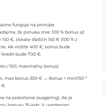
asino funguje na princípe
dajme, že ponuka znie: 100 % bonus až
 150 €, získate ďalších 150 € (100 % z
nie. Ak vložíte 400 €, bonus bude
 kredit bude 700 €.
nto / 100, maximálny bonus)
.
0 %, max bonus 300 € → Bonus = min(150 *
 €.
e na pretočenie (wagering). Ak je
sumu bonusu 35-krát. V uvedenom