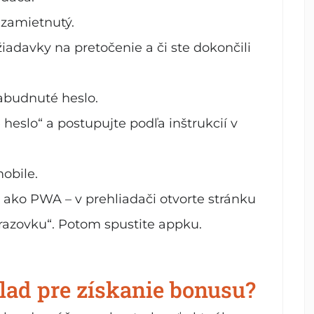
 zamietnutý.
ožiadavky na pretočenie a či ste dokončili
zabudnuté heslo.
heslo“ a postupujte podľa inštrukcií v
obile.
 ako PWA – v prehliadači otvorte stránku
razovku“. Potom spustite appku.
lad pre získanie bonusu?