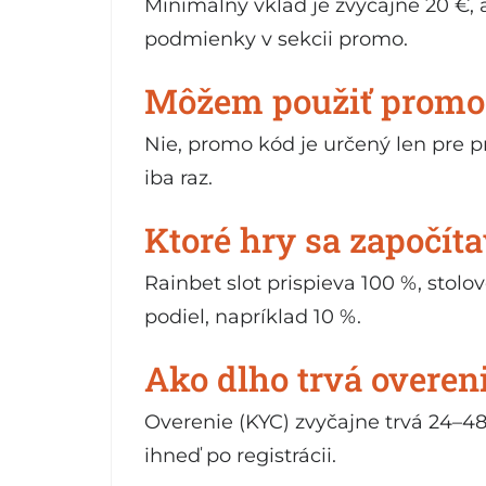
Minimálny vklad je zvyčajne 20 €,
podmienky v sekcii promo.
Môžem použiť promo 
Nie, promo kód je určený len pre p
iba raz.
Ktoré hry sa započíta
Rainbet slot prispieva 100 %, stolo
podiel, napríklad 10 %.
Ako dlho trvá overen
Overenie (KYC) zvyčajne trvá 24–
ihneď po registrácii.