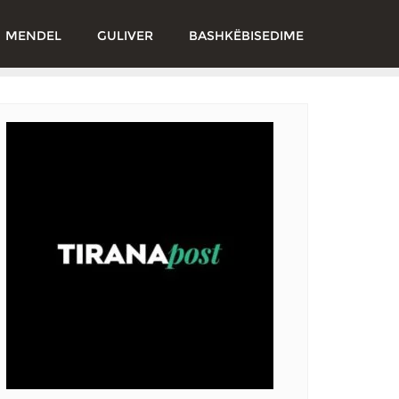
MENDEL
GULIVER
BASHKËBISEDIME