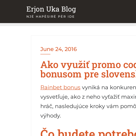
Skip
Erjon Uka Blog
to
NJË HAPËSIRË PËR IDE
content
June 24, 2016
Ako využiť promo cod
bonusom pre slovens
Rainbet bonus
vyniká na konkuren
vysvetľuje, ako z neho vyťažiť max
hráč, nasledujúce kroky vám pomôž
výhody.
Čo budete potreb