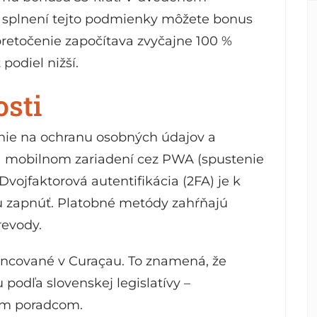
 po splnení tejto podmienky môžete bonus
a pretočenie započítava zvyčajne 100 %
podiel nižší.
osti
anie na ochranu osobných údajov a
na mobilnom zariadení cez PWA (spustenie
 Dvojfaktorová autentifikácia (2FA) je k
u zapnúť. Platobné metódy zahŕňajú
evody.
cencované v Curaçau. To znamená, že
podľa slovenskej legislatívy –
ým poradcom.