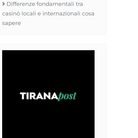
Differenze fondamentali tra
casinò locali e internazionali cosa
sapere