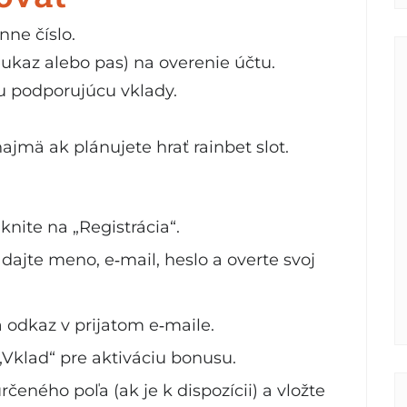
nne číslo.
ukaz alebo pas) na overenie účtu.
 podporujúcu vklady.
najmä ak plánujete hrať rainbet slot.
iknite na „Registrácia“.
dajte meno, e‑mail, heslo a overte svoj
a odkaz v prijatom e‑maile.
 „Vklad“ pre aktiváciu bonusu.
čeného poľa (ak je k dispozícii) a vložte