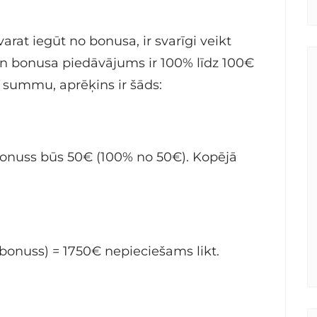
varat iegūt no bonusa, ir svarīgi veikt
 bonusa piedāvājums ir 100% līdz 100€
 summu, aprēķins ir šāds:
onuss būs 50€ (100% no 50€). Kopējā
(bonuss) = 1750€ nepieciešams likt.