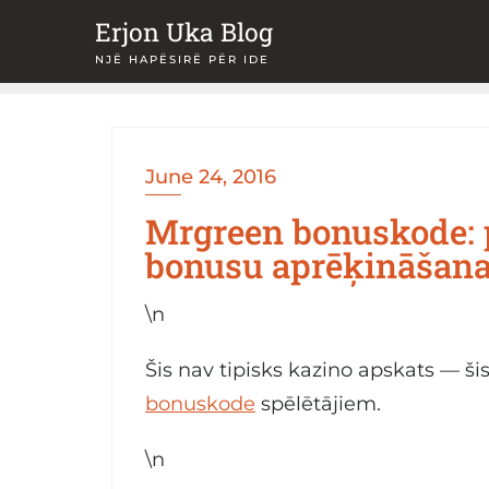
Skip
Erjon Uka Blog
to
NJË HAPËSIRË PËR IDE
content
June 24, 2016
Mrgreen bonuskode: p
bonusu aprēķināšanai
\n
Šis nav tipisks kazino apskats — šis
bonuskode
spēlētājiem.
\n