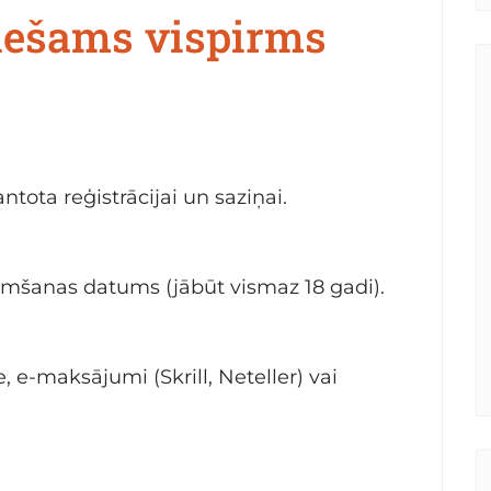
iešams vispirms
ntota reģistrācijai un saziņai.
zimšanas datums (jābūt vismaz 18 gadi).
e-maksājumi (Skrill, Neteller) vai