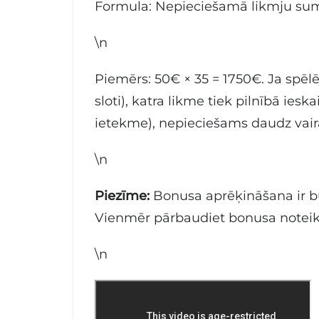
Formula: Nepieciešamā likmju sum
\n
Piemērs: 50€ × 35 = 1750€. Ja spēl
sloti), katra likme tiek pilnībā iesk
ietekme), nepieciešams daudz vair
\n
Piezīme:
Bonusa aprēķināšana ir būt
Vienmēr pārbaudiet bonusa notei
\n