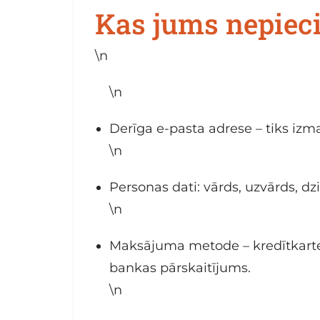
Kas jums nepiec
\n
\n
Derīga e-pasta adrese – tiks izma
\n
Personas dati: vārds, uzvārds, d
\n
Maksājuma metode – kredītkarte, 
bankas pārskaitījums.
\n