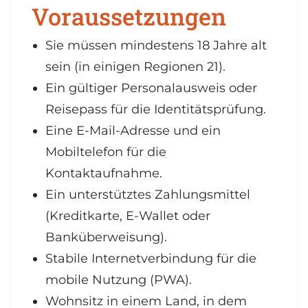
Voraussetzungen
Sie müssen mindestens 18 Jahre alt
sein (in einigen Regionen 21).
Ein gültiger Personalausweis oder
Reisepass für die Identitätsprüfung.
Eine E-Mail-Adresse und ein
Mobiltelefon für die
Kontaktaufnahme.
Ein unterstütztes Zahlungsmittel
(Kreditkarte, E-Wallet oder
Banküberweisung).
Stabile Internetverbindung für die
mobile Nutzung (PWA).
Wohnsitz in einem Land, in dem