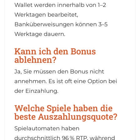
Wallet werden innerhalb von 1–2
Werktagen bearbeitet,
Banküberweisungen können 3–5
Werktage dauern.
Kann ich den Bonus
ablehnen?
Ja, Sie müssen den Bonus nicht
annehmen. Es ist oft eine Option bei
der Einzahlung.
Welche Spiele haben die
beste Auszahlungsquote?
Spielautomaten haben
durchschnittlich 96 % RTP, während