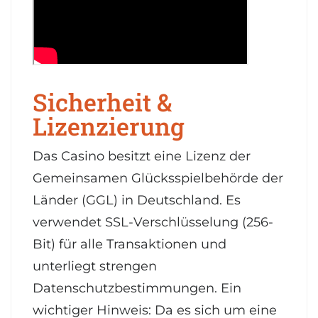
Sicherheit &
Lizenzierung
Das Casino besitzt eine Lizenz der
Gemeinsamen Glücksspielbehörde der
Länder (GGL) in Deutschland. Es
verwendet SSL-Verschlüsselung (256-
Bit) für alle Transaktionen und
unterliegt strengen
Datenschutzbestimmungen. Ein
wichtiger Hinweis: Da es sich um eine