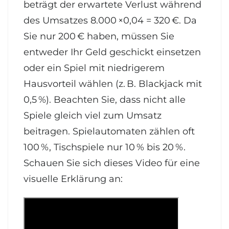
beträgt der erwartete Verlust während
des Umsatzes 8.000 ×0,04 = 320 €. Da
Sie nur 200 € haben, müssen Sie
entweder Ihr Geld geschickt einsetzen
oder ein Spiel mit niedrigerem
Hausvorteil wählen (z. B. Blackjack mit
0,5 %). Beachten Sie, dass nicht alle
Spiele gleich viel zum Umsatz
beitragen. Spielautomaten zählen oft
100 %, Tischspiele nur 10 % bis 20 %.
Schauen Sie sich dieses Video für eine
visuelle Erklärung an: