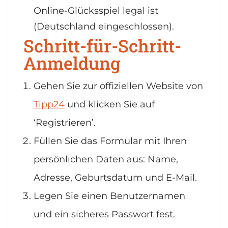
Online-Glücksspiel legal ist
(Deutschland eingeschlossen).
Schritt-für-Schritt-
Anmeldung
Gehen Sie zur offiziellen Website von
Tipp24
und klicken Sie auf
‘Registrieren’.
Füllen Sie das Formular mit Ihren
persönlichen Daten aus: Name,
Adresse, Geburtsdatum und E-Mail.
Legen Sie einen Benutzernamen
und ein sicheres Passwort fest.