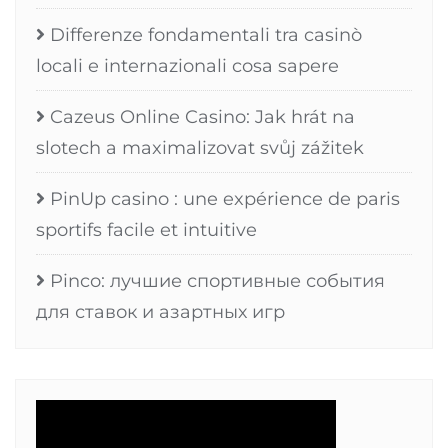
Differenze fondamentali tra casinò
locali e internazionali cosa sapere
Cazeus Online Casino: Jak hrát na
slotech a maximalizovat svůj zážitek
PinUp casino : une expérience de paris
sportifs facile et intuitive
Pinco: лучшие спортивные события
для ставок и азартных игр