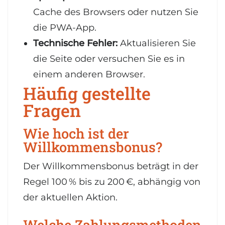
Cache des Browsers oder nutzen Sie
die PWA-App.
Technische Fehler:
Aktualisieren Sie
die Seite oder versuchen Sie es in
einem anderen Browser.
Häufig gestellte
Fragen
Wie hoch ist der
Willkommensbonus?
Der Willkommensbonus beträgt in der
Regel 100 % bis zu 200 €, abhängig von
der aktuellen Aktion.
Welche Zahlungsmethoden