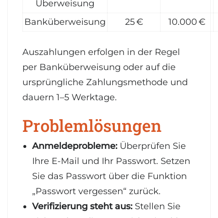
Überweisung
Banküberweisung
25 €
10.000 €
Auszahlungen erfolgen in der Regel
per Banküberweisung oder auf die
ursprüngliche Zahlungsmethode und
dauern 1–5 Werktage.
Problemlösungen
Anmeldeprobleme:
Überprüfen Sie
Ihre E-Mail und Ihr Passwort. Setzen
Sie das Passwort über die Funktion
„Passwort vergessen“ zurück.
Verifizierung steht aus:
Stellen Sie