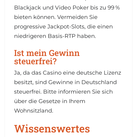
Blackjack und Video Poker bis zu 99 %
bieten können. Vermeiden Sie
progressive Jackpot-Slots, die einen
niedrigeren Basis-RTP haben.
Ist mein Gewinn
steuerfrei?
Ja, da das Casino eine deutsche Lizenz
besitzt, sind Gewinne in Deutschland
steuerfrei. Bitte informieren Sie sich
über die Gesetze in Ihrem
Wohnsitzland.
Wissenswertes