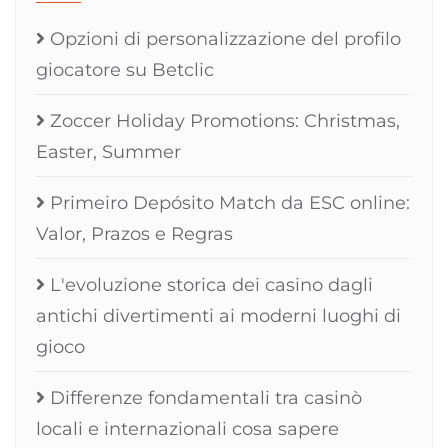
Opzioni di personalizzazione del profilo
giocatore su Betclic
Zoccer Holiday Promotions: Christmas,
Easter, Summer
Primeiro Depósito Match da ESC online:
Valor, Prazos e Regras
L'evoluzione storica dei casino dagli
antichi divertimenti ai moderni luoghi di
gioco
Differenze fondamentali tra casinò
locali e internazionali cosa sapere