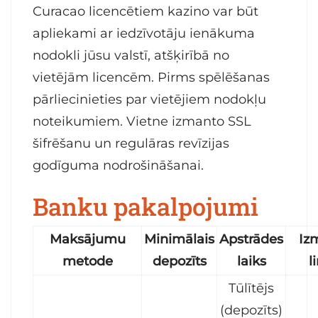
Curacao licencētiem kazino var būt
apliekami ar iedzīvotāju ienākuma
nodokli jūsu valstī, atšķirībā no
vietējām licencēm. Pirms spēlēšanas
pārliecinieties par vietējiem nodokļu
noteikumiem. Vietne izmanto SSL
šifrēšanu un regulāras revīzijas
godīguma nodrošināšanai.
Banku pakalpojumi
Maksājumu
Minimālais
Apstrādes
Iz
metode
depozīts
laiks
l
Tūlītējs
(depozīts)