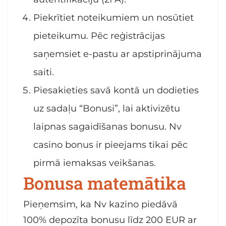
Piekrītiet noteikumiem un nosūtiet
pieteikumu. Pēc reģistrācijas
saņemsiet e-pastu ar apstiprinājuma
saiti.
Piesakieties savā kontā un dodieties
uz sadaļu “Bonusi”, lai aktivizētu
laipnas sagaidīšanas bonusu. Nv
casino bonus ir pieejams tikai pēc
pirmā iemaksas veikšanas.
Bonusa matemātika
Pieņemsim, ka Nv kazino piedāvā
100% depozīta bonusu līdz 200 EUR ar