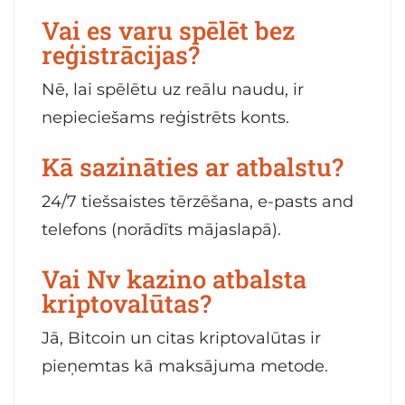
Vai es varu spēlēt bez
reģistrācijas?
Nē, lai spēlētu uz reālu naudu, ir
nepieciešams reģistrēts konts.
Kā sazināties ar atbalstu?
24/7 tiešsaistes tērzēšana, e-pasts and
telefons (norādīts mājaslapā).
Vai Nv kazino atbalsta
kriptovalūtas?
Jā, Bitcoin un citas kriptovalūtas ir
pieņemtas kā maksājuma metode.