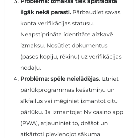
Problēma: izmaksa tiek apstrādāta
ilgāk nekā parasti.
Pārbaudiet savas
konta verifikācijas statusu.
Neapstiprināta identitāte aizkavē
izmaksu. Nosūtiet dokumentus
(pases kopiju, rēķinu) uz verifikācijas
nodaļu.
Problēma: spēle neielādējas.
Iztīriet
pārlūkprogrammas kešatmiņu un
sīkfailus vai mēģiniet izmantot citu
pārlūku. Ja izmantojat Nv casino app
(PWA), atjauniniet to, dzēšot un
atkārtoti pievienojot sākuma