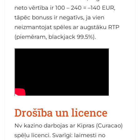
neto vērtība ir 100 – 240 = –140 EUR,
tāpēc bonuss ir negatīvs, ja vien
neizmantojat spēles ar augstāku RTP
(piemēram, blackjack 99.5%).
Drošība un licence
Nv kazino darbojas ar Kipras (Curacao)
spēļu licenci. Svarīgi: laimesti no