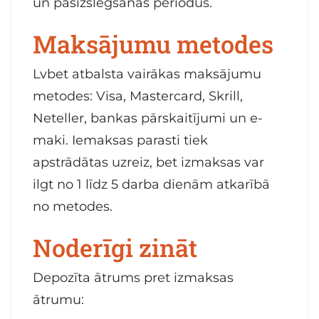
un pašizslēgšanas periodus.
Maksājumu metodes
Lvbet atbalsta vairākas maksājumu
metodes: Visa, Mastercard, Skrill,
Neteller, bankas pārskaitījumi un e-
maki. Iemaksas parasti tiek
apstrādātas uzreiz, bet izmaksas var
ilgt no 1 līdz 5 darba dienām atkarībā
no metodes.
Noderīgi zināt
Depozīta ātrums pret izmaksas
ātrumu: