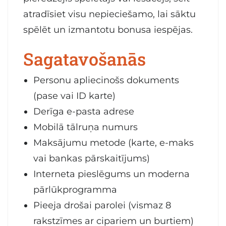
atradīsiet visu nepieciešamo, lai sāktu
spēlēt un izmantotu bonusa iespējas.
Sagatavošanās
Personu apliecinošs dokuments
(pase vai ID karte)
Derīga e-pasta adrese
Mobilā tālruņa numurs
Maksājumu metode (karte, e-maks
vai bankas pārskaitījums)
Interneta pieslēgums un moderna
pārlūkprogramma
Pieeja drošai parolei (vismaz 8
rakstzīmes ar cipariem un burtiem)