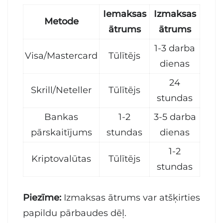
Iemaksas
Izmaksas
Metode
ātrums
ātrums
1-3 darba
Visa/Mastercard
Tūlītējs
dienas
24
Skrill/Neteller
Tūlītējs
stundas
Bankas
1-2
3-5 darba
pārskaitījums
stundas
dienas
1-2
Kriptovalūtas
Tūlītējs
stundas
Piezīme:
Izmaksas ātrums var atšķirties
papildu pārbaudes dēļ.