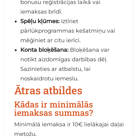
bonusu reģistrācijas laikā vai
iemaksas brīdī.
Spēļu kļūmes:
Iztīriet
pārlūkprogrammas kešatmiņu vai
mēģiniet ar citu ierīci.
Konta bloķēšana:
Bloķēšana var
notikt aizdomīgas darbības dēļ.
Sazinieties ar atbalstu, lai
noskaidrotu iemeslu.
Ātras atbildes
Kādas ir minimālās
iemaksas summas?
Minimālā iemaksa ir 10€ lielākajai daļai
metožu.