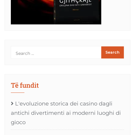
Të fundit
L'evoluzione storica dei casino dagli
antichi divertimenti ai moderni luoghi di
gioco