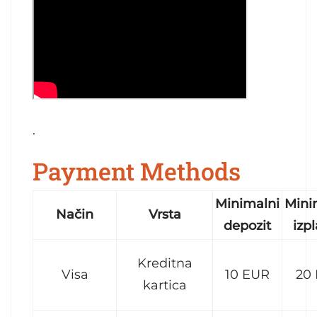
.
Payment Methods
Minimalni
Mini
Način
Vrsta
depozit
izpl
Kreditna
Visa
10 EUR
20
kartica