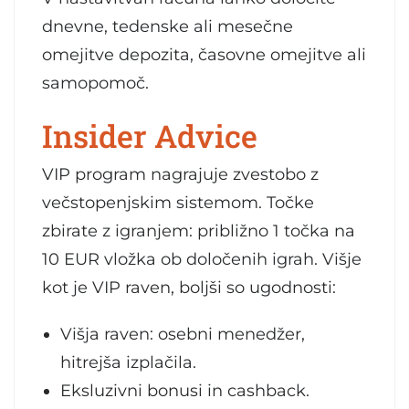
dnevne, tedenske ali mesečne
omejitve depozita, časovne omejitve ali
samopomoč.
Insider Advice
VIP program nagrajuje zvestobo z
večstopenjskim sistemom. Točke
zbirate z igranjem: približno 1 točka na
10 EUR vložka ob določenih igrah. Višje
kot je VIP raven, boljši so ugodnosti:
Višja raven: osebni menedžer,
hitrejša izplačila.
Eksluzivni bonusi in cashback.