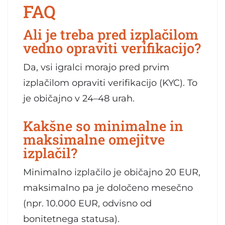
FAQ
Ali je treba pred izplačilom
vedno opraviti verifikacijo?
Da, vsi igralci morajo pred prvim
izplačilom opraviti verifikacijo (KYC). To
je običajno v 24–48 urah.
Kakšne so minimalne in
maksimalne omejitve
izplačil?
Minimalno izplačilo je običajno 20 EUR,
maksimalno pa je določeno mesečno
(npr. 10.000 EUR, odvisno od
bonitetnega statusa).