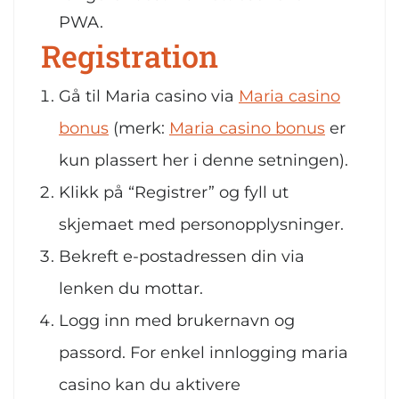
PWA.
Registration
Gå til Maria casino via
Maria casino
bonus
(merk:
Maria casino bonus
er
kun plassert her i denne setningen).
Klikk på “Registrer” og fyll ut
skjemaet med personopplysninger.
Bekreft e-postadressen din via
lenken du mottar.
Logg inn med brukernavn og
passord. For enkel innlogging maria
casino kan du aktivere