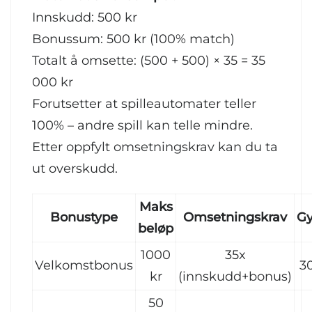
Innskudd: 500 kr
Bonussum: 500 kr (100% match)
Totalt å omsette: (500 + 500) × 35 = 35
000 kr
Forutsetter at spilleautomater teller
100% – andre spill kan telle mindre.
Etter oppfylt omsetningskrav kan du ta
ut overskudd.
Maks
Bonustype
Omsetningskrav
Gy
beløp
1000
35x
Velkomstbonus
3
kr
(innskudd+bonus)
50