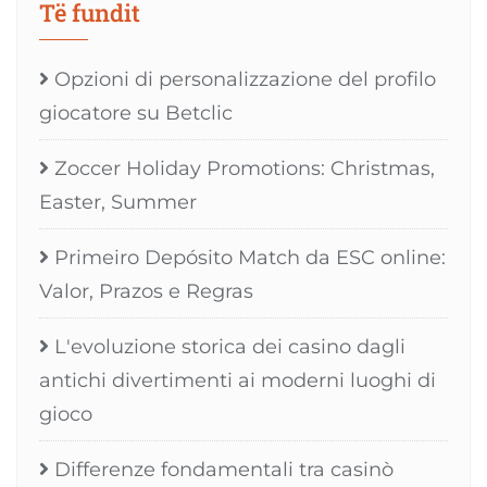
Të fundit
Opzioni di personalizzazione del profilo
giocatore su Betclic
Zoccer Holiday Promotions: Christmas,
Easter, Summer
Primeiro Depósito Match da ESC online:
Valor, Prazos e Regras
L'evoluzione storica dei casino dagli
antichi divertimenti ai moderni luoghi di
gioco
Differenze fondamentali tra casinò