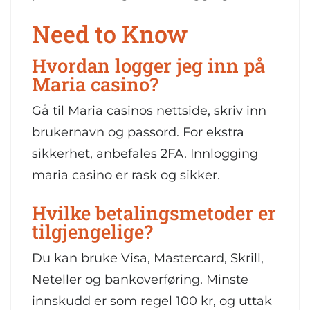
Need to Know
Hvordan logger jeg inn på
Maria casino?
Gå til Maria casinos nettside, skriv inn
brukernavn og passord. For ekstra
sikkerhet, anbefales 2FA. Innlogging
maria casino er rask og sikker.
Hvilke betalingsmetoder er
tilgjengelige?
Du kan bruke Visa, Mastercard, Skrill,
Neteller og bankoverføring. Minste
innskudd er som regel 100 kr, og uttak