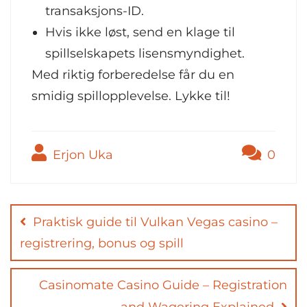
transaksjons-ID.
Hvis ikke løst, send en klage til
spillselskapets lisensmyndighet.
Med riktig forberedelse får du en
smidig spillopplevelse. Lykke til!
Erjon Uka
0
Post
navigation
Praktisk guide til Vulkan Vegas casino –
registrering, bonus og spill
Casinomate Casino Guide – Registration