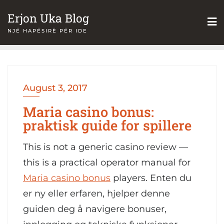
Skip
Erjon Uka Blog
to
NJË HAPËSIRË PËR IDE
content
August 3, 2017
Maria casino bonus:
praktisk guide for spillere
This is not a generic casino review —
this is a practical operator manual for
Maria casino bonus
players. Enten du
er ny eller erfaren, hjelper denne
guiden deg å navigere bonuser,