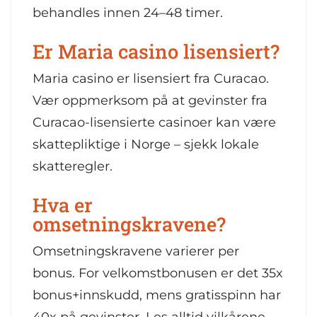
behandles innen 24–48 timer.
Er Maria casino lisensiert?
Maria casino er lisensiert fra Curacao.
Vær oppmerksom på at gevinster fra
Curacao-lisensierte casinoer kan være
skattepliktige i Norge – sjekk lokale
skatteregler.
Hva er
omsetningskravene?
Omsetningskravene varierer per
bonus. For velkomstbonusen er det 35x
bonus+innskudd, mens gratisspinn har