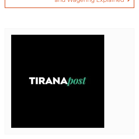
and Wagering Explained