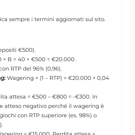
ica sempre i termini aggiornati sul sito.
positi €500).
 × B = 40 × €500 = €20.000.
 con RTP del 96% (0,96).
ng:
Wagering × (1 – RTP) = €20.000 × 0,04
ita attesa = €500 – €800 = -€300. In
re atteso negativo perché il wagering è
 giochi con RTP superiore (es. 98%) o
).
gering = €15.000, Perdita attesa =