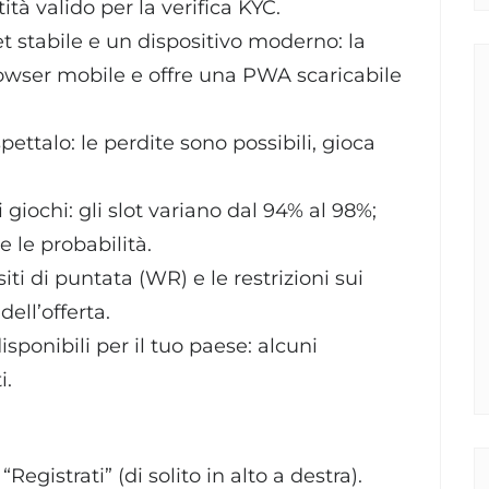
à valido per la verifica KYC.
 stabile e un dispositivo moderno: la
owser mobile e offre una PWA scaricabile
pettalo: le perdite sono possibili, gioca
giochi: gli slot variano dal 94% al 98%;
e le probabilità.
iti di puntata (WR) e le restrizioni sui
dell’offerta.
sponibili per il tuo paese: alcuni
i.
“Registrati” (di solito in alto a destra).