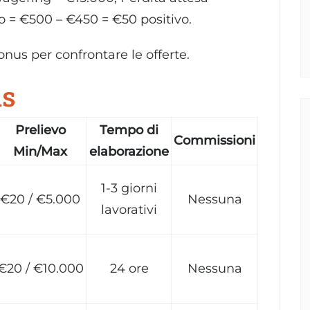
o = €500 – €450 = €50 positivo.
onus per confrontare le offerte.
ds
Prelievo
Tempo di
Commissioni
Min/Max
elaborazione
1-3 giorni
€20 / €5.000
Nessuna
lavorativi
€20 / €10.000
24 ore
Nessuna