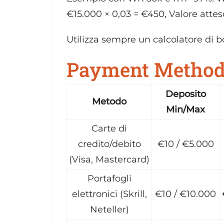
€15.000 × 0,03 = €450, Valore attes
Utilizza sempre un calcolatore di b
Payment Metho
Deposito
Metodo
Min/Max
Carte di
credito/debito
€10 / €5.000
(Visa, Mastercard)
Portafogli
elettronici (Skrill,
€10 / €10.000
Neteller)