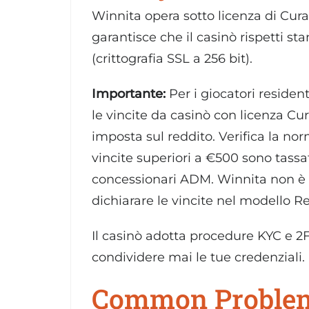
Winnita opera sotto licenza di Cur
garantisce che il casinò rispetti st
(crittografia SSL a 256 bit).
Importante:
Per i giocatori resident
le vincite da casinò con licenza C
imposta sul reddito. Verifica la norm
vincite superiori a €500 sono tassat
concessionari ADM. Winnita non è n
dichiarare le vincite nel modello Re
Il casinò adotta procedure KYC e 2
condividere mai le tue credenziali.
Common Problem