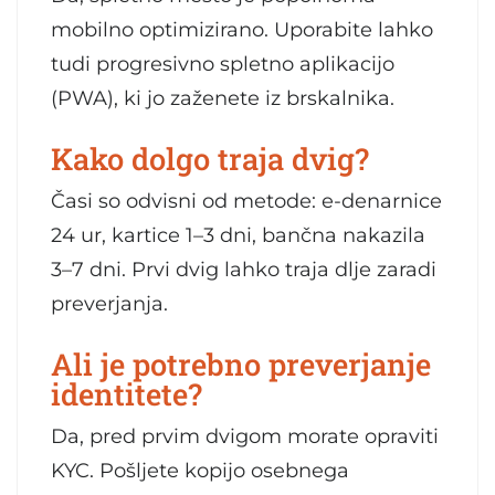
mobilno optimizirano. Uporabite lahko
tudi progresivno spletno aplikacijo
(PWA), ki jo zaženete iz brskalnika.
Kako dolgo traja dvig?
Časi so odvisni od metode: e-denarnice
24 ur, kartice 1–3 dni, bančna nakazila
3–7 dni. Prvi dvig lahko traja dlje zaradi
preverjanja.
Ali je potrebno preverjanje
identitete?
Da, pred prvim dvigom morate opraviti
KYC. Pošljete kopijo osebnega