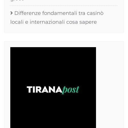
Differenze fondamentali tra casinò
locali e internazionali cosa sapere