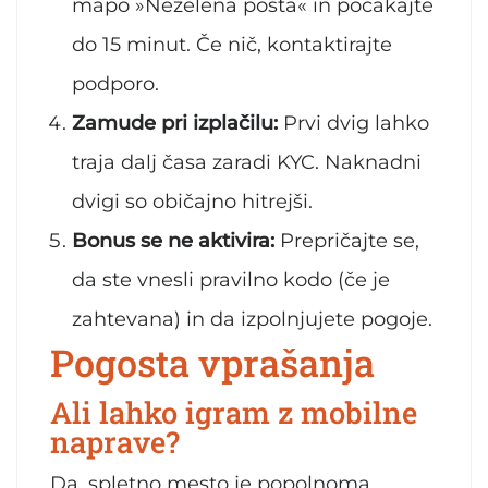
mapo »Neželena pošta« in počakajte
do 15 minut. Če nič, kontaktirajte
podporo.
Zamude pri izplačilu:
Prvi dvig lahko
traja dalj časa zaradi KYC. Naknadni
dvigi so običajno hitrejši.
Bonus se ne aktivira:
Prepričajte se,
da ste vnesli pravilno kodo (če je
zahtevana) in da izpolnjujete pogoje.
Pogosta vprašanja
Ali lahko igram z mobilne
naprave?
Da, spletno mesto je popolnoma