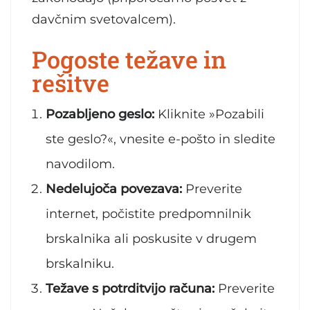
davčnim svetovalcem).
Pogoste težave in
rešitve
Pozabljeno geslo:
Kliknite »Pozabili
ste geslo?«, vnesite e-pošto in sledite
navodilom.
Nedelujoča povezava:
Preverite
internet, počistite predpomnilnik
brskalnika ali poskusite v drugem
brskalniku.
Težave s potrditvijo računa:
Preverite