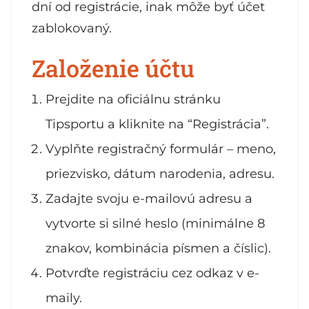
dní od registrácie, inak môže byť účet
zablokovaný.
Založenie účtu
Prejdite na oficiálnu stránku
Tipsportu a kliknite na “Registrácia”.
Vyplňte registračný formulár – meno,
priezvisko, dátum narodenia, adresu.
Zadajte svoju e-mailovú adresu a
vytvorte si silné heslo (minimálne 8
znakov, kombinácia písmen a číslic).
Potvrďte registráciu cez odkaz v e-
maily.