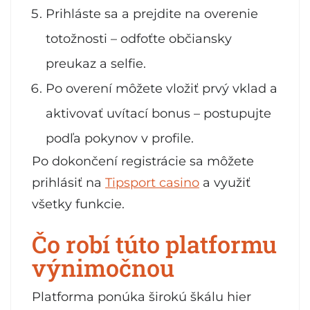
Prihláste sa a prejdite na overenie
totožnosti – odfoťte občiansky
preukaz a selfie.
Po overení môžete vložiť prvý vklad a
aktivovať uvítací bonus – postupujte
podľa pokynov v profile.
Po dokončení registrácie sa môžete
prihlásiť na
Tipsport casino
a využiť
všetky funkcie.
Čo robí túto platformu
výnimočnou
Platforma ponúka širokú škálu hier