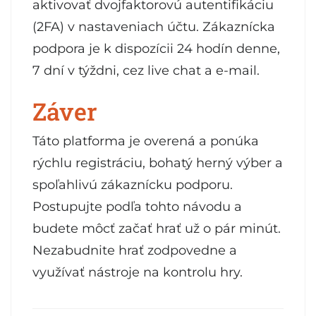
aktivovať dvojfaktorovú autentifikáciu
(2FA) v nastaveniach účtu. Zákaznícka
podpora je k dispozícii 24 hodín denne,
7 dní v týždni, cez live chat a e-mail.
Záver
Táto platforma je overená a ponúka
rýchlu registráciu, bohatý herný výber a
spoľahlivú zákaznícku podporu.
Postupujte podľa tohto návodu a
budete môcť začať hrať už o pár minút.
Nezabudnite hrať zodpovedne a
využívať nástroje na kontrolu hry.