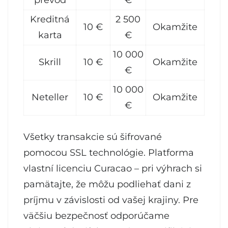
prevod
€
Kreditná
2 500
10 €
Okamžite
karta
€
10 000
Skrill
10 €
Okamžite
€
10 000
Neteller
10 €
Okamžite
€
Všetky transakcie sú šifrované
pomocou SSL technológie. Platforma
vlastní licenciu Curacao – pri výhrach si
pamätajte, že môžu podliehať dani z
príjmu v závislosti od vašej krajiny. Pre
väčšiu bezpečnosť odporúčame