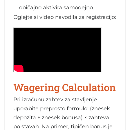
običajno aktivira samodejno.
Oglejte si video navodila za registracijo:
Wagering Calculation
Pri izračunu zahtev za stavljenje
uporabite preprosto formulo: (znesek
depozita + znesek bonusa) × zahteva
po stavah. Na primer, tipičen bonus je