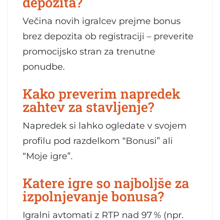
depozita?
Večina novih igralcev prejme bonus
brez depozita ob registraciji – preverite
promocijsko stran za trenutne
ponudbe.
Kako preverim napredek
zahtev za stavljenje?
Napredek si lahko ogledate v svojem
profilu pod razdelkom “Bonusi” ali
“Moje igre”.
Katere igre so najboljše za
izpolnjevanje bonusa?
Igralni avtomati z RTP nad 97 % (npr.