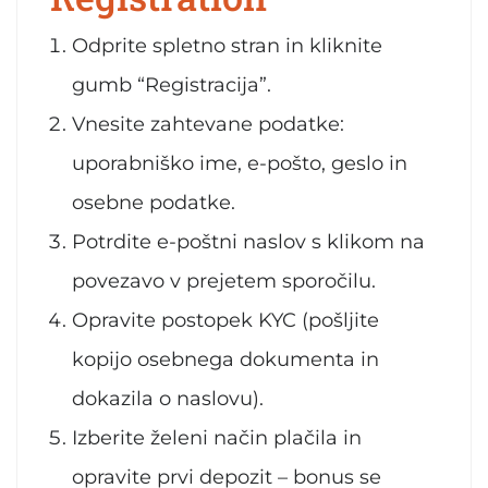
Odprite spletno stran in kliknite
gumb “Registracija”.
Vnesite zahtevane podatke:
uporabniško ime, e-pošto, geslo in
osebne podatke.
Potrdite e-poštni naslov s klikom na
povezavo v prejetem sporočilu.
Opravite postopek KYC (pošljite
kopijo osebnega dokumenta in
dokazila o naslovu).
Izberite želeni način plačila in
opravite prvi depozit – bonus se