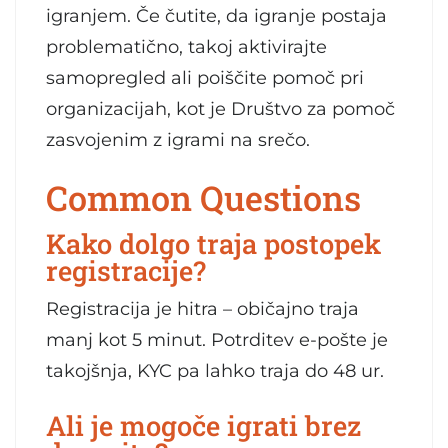
igranjem. Če čutite, da igranje postaja
problematično, takoj aktivirajte
samopregled ali poiščite pomoč pri
organizacijah, kot je Društvo za pomoč
zasvojenim z igrami na srečo.
Common Questions
Kako dolgo traja postopek
registracije?
Registracija je hitra – običajno traja
manj kot 5 minut. Potrditev e-pošte je
takojšnja, KYC pa lahko traja do 48 ur.
Ali je mogoče igrati brez