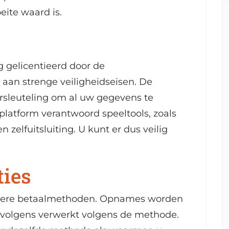
ite waard is.
ig gelicentieerd door de
t aan strenge veiligheidseisen. De
rsleuteling om al uw gegevens te
latform verantwoord speeltools, zoals
n zelfuitsluiting. U kunt er dus veilig
ties
rdere betaalmethoden. Opnames worden
volgens verwerkt volgens de methode.