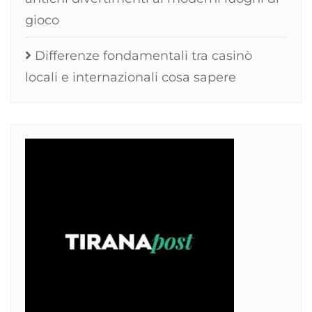
gioco
Differenze fondamentali tra casinò
locali e internazionali cosa sapere