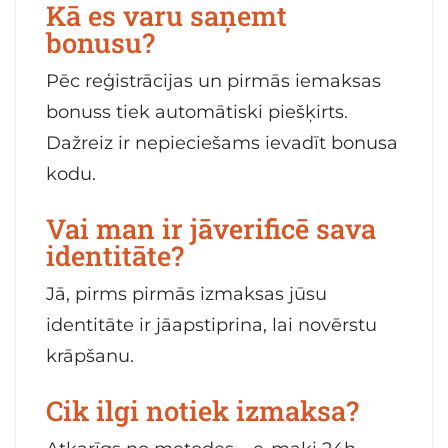
Kā es varu saņemt
bonusu?
Pēc reģistrācijas un pirmās iemaksas
bonuss tiek automātiski piešķirts.
Dažreiz ir nepieciešams ievadīt bonusa
kodu.
Vai man ir jāverificē sava
identitāte?
Jā, pirms pirmās izmaksas jūsu
identitāte ir jāapstiprina, lai novērstu
krāpšanu.
Cik ilgi notiek izmaksa?