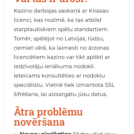
Kazino darbojas saskaņā ar Kirasao
licenci, kas nozīmē, ka tas atbilst
starptautiskiem spēļu standartiem.
Tomēr, spēlējot no Latvijas, lūdzu,
ņemiet vērā, ka laimesti no ārzonas
licencētiem kazino var tikt aplikti ar
iedzīvotāju ienākuma nodokli.
Ieteicams konsultēties ar nodokļu
speciālistu. Vietnē tiek izmantota SSL
šifrēšana, lai aizsargātu jūsu datus.
Ātra problēmu
novēršana