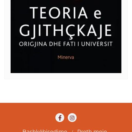
Bashkëbisedime
Rreth meje