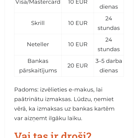
Visa/Mastercard
10 EUR
dienas
24
Skrill
10 EUR
stundas
24
Neteller
10 EUR
stundas
Bankas
3–5 darba
20 EUR
pārskaitījums
dienas
Padoms: izvēlieties e-makus, lai
paātrinātu izmaksas. Lūdzu, ņemiet
vērā, ka izmaksas uz bankas kartēm
var aizņemt ilgāku laiku.
Vai tas ir droši?