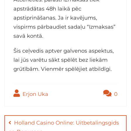
apstrādātas 48h laikā pēc
apstiprināšanas. Ja ir kavējums,
vispirms pārbaudiet sadaļu “Izmaksas”
savā kontā.
Šis ceļvedis aptver galvenos aspektus,
lai jūs varētu sākt spēlēt bez liekām
grūtībām. Vienmēr spēlējiet atbildīgi.
Erjon Uka
0
Post
navigation
Holland Casino Online: Uitbetalingsgids