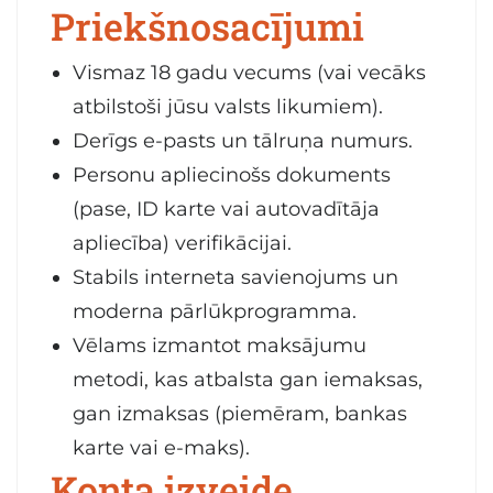
Priekšnosacījumi
Vismaz 18 gadu vecums (vai vecāks
atbilstoši jūsu valsts likumiem).
Derīgs e-pasts un tālruņa numurs.
Personu apliecinošs dokuments
(pase, ID karte vai autovadītāja
apliecība) verifikācijai.
Stabils interneta savienojums un
moderna pārlūkprogramma.
Vēlams izmantot maksājumu
metodi, kas atbalsta gan iemaksas,
gan izmaksas (piemēram, bankas
karte vai e-maks).
Konta izveide