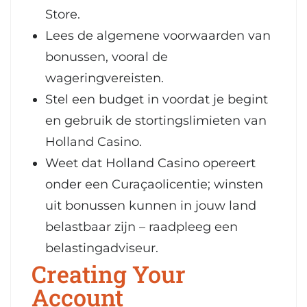
Store.
Lees de algemene voorwaarden van
bonussen, vooral de
wageringvereisten.
Stel een budget in voordat je begint
en gebruik de stortingslimieten van
Holland Casino.
Weet dat Holland Casino opereert
onder een Curaçaolicentie; winsten
uit bonussen kunnen in jouw land
belastbaar zijn – raadpleeg een
belastingadviseur.
Creating Your
Account