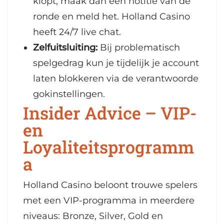
klopt, maak dan een notitie van de
ronde en meld het. Holland Casino
heeft 24/7 live chat.
Zelfuitsluiting:
Bij problematisch
spelgedrag kun je tijdelijk je account
laten blokkeren via de verantwoorde
gokinstellingen.
Insider Advice – VIP-
en
Loyaliteitsprogramm
a
Holland Casino beloont trouwe spelers
met een VIP-programma in meerdere
niveaus: Bronze, Silver, Gold en