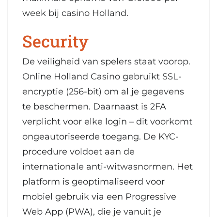
week bij casino Holland.
Security
De veiligheid van spelers staat voorop.
Online Holland Casino gebruikt SSL-
encryptie (256-bit) om al je gegevens
te beschermen. Daarnaast is 2FA
verplicht voor elke login – dit voorkomt
ongeautoriseerde toegang. De KYC-
procedure voldoet aan de
internationale anti-witwasnormen. Het
platform is geoptimaliseerd voor
mobiel gebruik via een Progressive
Web App (PWA), die je vanuit je