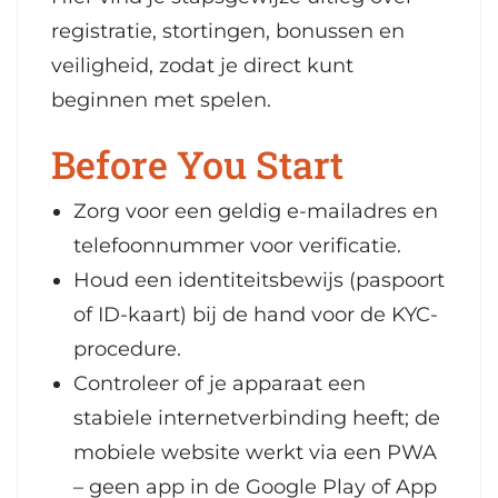
registratie, stortingen, bonussen en
veiligheid, zodat je direct kunt
beginnen met spelen.
Before You Start
Zorg voor een geldig e-mailadres en
telefoonnummer voor verificatie.
Houd een identiteitsbewijs (paspoort
of ID-kaart) bij de hand voor de KYC-
procedure.
Controleer of je apparaat een
stabiele internetverbinding heeft; de
mobiele website werkt via een PWA
– geen app in de Google Play of App