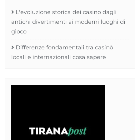
L'evoluzione storica dei casino dagli
antichi divertimenti ai moderni luoghi di
gioco
Differenze fondamentali tra casinò
locali e internazionali cosa sapere