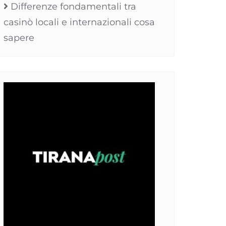
Differenze fondamentali tra
casinò locali e internazionali cosa
sapere