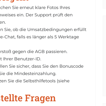
chen Sie erneut klare Fotos Ihres
weises ein. Der Support prüft den
en.
n Sie, ob die Umsatzbedingungen erfüllt
e-Chat, falls es länger als 5 Werktage
rstoß gegen die AGB passieren.
 Ihrer Benutzer-ID.
llen Sie sicher, dass Sie den Bonuscode
ie die Mindesteinzahlung.
en Sie die Selbsthilfetools (siehe
tellte Fragen