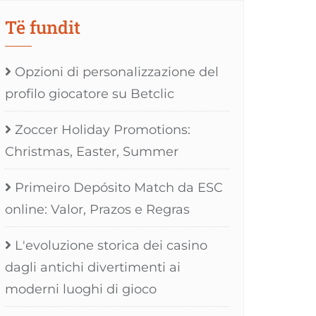
Të fundit
Opzioni di personalizzazione del
profilo giocatore su Betclic
Zoccer Holiday Promotions:
Christmas, Easter, Summer
Primeiro Depósito Match da ESC
online: Valor, Prazos e Regras
L'evoluzione storica dei casino
dagli antichi divertimenti ai
moderni luoghi di gioco