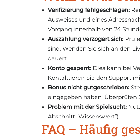
Verifizierung fehlgeschlagen:
Rei
Ausweises und eines Adressnach
Vorgang innerhalb von 24 Stund
Auszahlung verzögert sich:
Prüfe
sind. Wenden Sie sich an den Liv
dauert.
Konto gesperrt:
Dies kann bei Ve
Kontaktieren Sie den Support mit
Bonus nicht gutgeschrieben:
Ste
eingegeben haben. Überprüfen S
Problem mit der Spielsucht:
Nutz
Abschnitt „Wissenswert”).
FAQ – Häufig ges