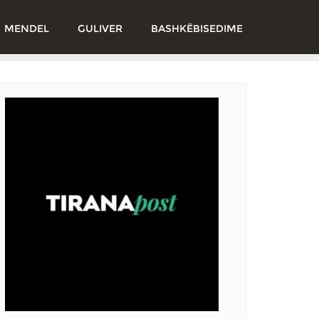
MENDEL
GULIVER
BASHKËBISEDIME