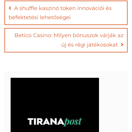
navigation
A shuffle kaszinó token innovációi és
befektetési lehetőségei
Betico Casino: Milyen bónuszok várják az
új és régi játékosokat