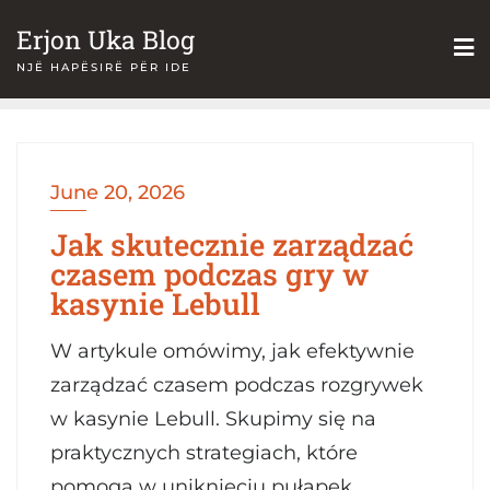
Skip
Erjon Uka Blog
to
NJË HAPËSIRË PËR IDE
content
June 20, 2026
Jak skutecznie zarządzać
czasem podczas gry w
kasynie Lebull
W artykule omówimy, jak efektywnie
zarządzać czasem podczas rozgrywek
w kasynie Lebull. Skupimy się na
praktycznych strategiach, które
pomogą w uniknięciu pułapek