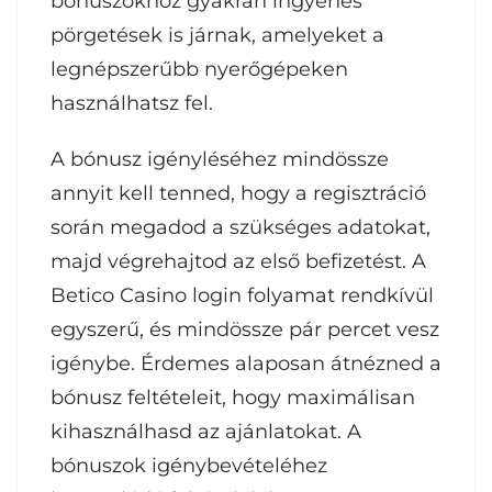
bónuszokhoz gyakran ingyenes
pörgetések is járnak, amelyeket a
legnépszerűbb nyerőgépeken
használhatsz fel.
A bónusz igényléséhez mindössze
annyit kell tenned, hogy a regisztráció
során megadod a szükséges adatokat,
majd végrehajtod az első befizetést. A
Betico Casino login folyamat rendkívül
egyszerű, és mindössze pár percet vesz
igénybe. Érdemes alaposan átnézned a
bónusz feltételeit, hogy maximálisan
kihasználhasd az ajánlatokat. A
bónuszok igénybevételéhez