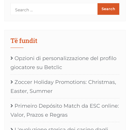
Të fundit
Opzioni di personalizzazione del profilo
giocatore su Betclic
Zoccer Holiday Promotions: Christmas,
Easter, Summer
Primeiro Depósito Match da ESC online:
Valor, Prazos e Regras
L'evoluzione storica dei casino dagli