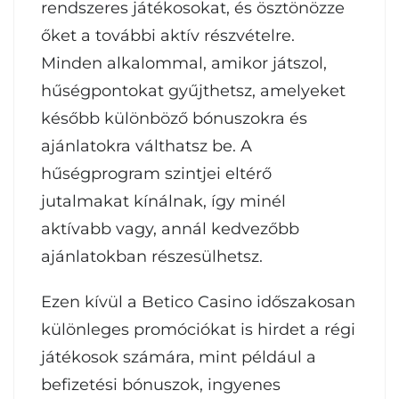
rendszeres játékosokat, és ösztönözze
őket a további aktív részvételre.
Minden alkalommal, amikor játszol,
hűségpontokat gyűjthetsz, amelyeket
később különböző bónuszokra és
ajánlatokra válthatsz be. A
hűségprogram szintjei eltérő
jutalmakat kínálnak, így minél
aktívabb vagy, annál kedvezőbb
ajánlatokban részesülhetsz.
Ezen kívül a Betico Casino időszakosan
különleges promóciókat is hirdet a régi
játékosok számára, mint például a
befizetési bónuszok, ingyenes