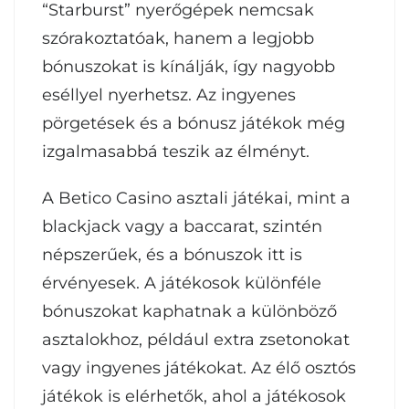
“Starburst” nyerőgépek nemcsak
szórakoztatóak, hanem a legjobb
bónuszokat is kínálják, így nagyobb
eséllyel nyerhetsz. Az ingyenes
pörgetések és a bónusz játékok még
izgalmasabbá teszik az élményt.
A Betico Casino asztali játékai, mint a
blackjack vagy a baccarat, szintén
népszerűek, és a bónuszok itt is
érvényesek. A játékosok különféle
bónuszokat kaphatnak a különböző
asztalokhoz, például extra zsetonokat
vagy ingyenes játékokat. Az élő osztós
játékok is elérhetők, ahol a játékosok