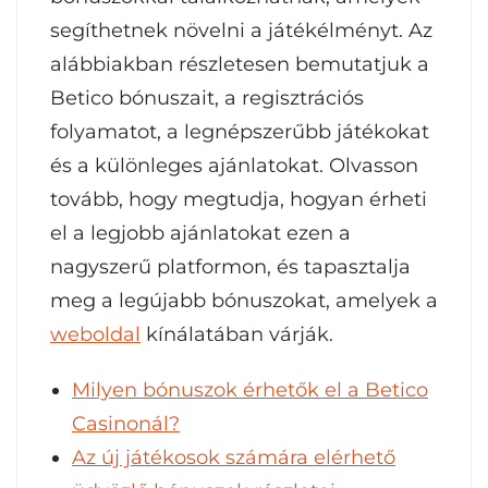
segíthetnek növelni a játékélményt. Az
alábbiakban részletesen bemutatjuk a
Betico bónuszait, a regisztrációs
folyamatot, a legnépszerűbb játékokat
és a különleges ajánlatokat. Olvasson
tovább, hogy megtudja, hogyan érheti
el a legjobb ajánlatokat ezen a
nagyszerű platformon, és tapasztalja
meg a legújabb bónuszokat, amelyek a
weboldal
kínálatában várják.
Milyen bónuszok érhetők el a Betico
Casinonál?
Az új játékosok számára elérhető