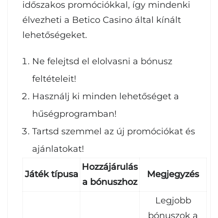
időszakos promóciókkal, így mindenki
élvezheti a Betico Casino által kínált
lehetőségeket.
Ne felejtsd el elolvasni a bónusz
feltételeit!
Használj ki minden lehetőséget a
hűségprogramban!
Tartsd szemmel az új promóciókat és
ajánlatokat!
Hozzájárulás
Játék típusa
Megjegyzés
a bónuszhoz
Legjobb
bónuszok a