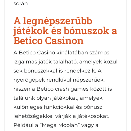
során.
A legnépszerűbb
játékok és bónuszok a
Betico Casinon
A Betico Casino kínálatában számos
izgalmas játék található, amelyek közül
sok bónuszokkal is rendelkezik. A
nyerőgépek rendkívül népszerűek,
hiszen a Betico crash games között is
találunk olyan játékokat, amelyek
különleges funkciókkal és bónusz
lehetőségekkel várják a játékosokat.
Például a “Mega Moolah” vagy a