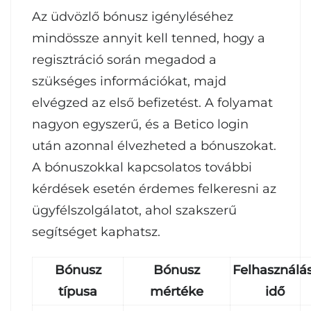
Az üdvözlő bónusz igényléséhez
mindössze annyit kell tenned, hogy a
regisztráció során megadod a
szükséges információkat, majd
elvégzed az első befizetést. A folyamat
nagyon egyszerű, és a Betico login
után azonnal élvezheted a bónuszokat.
A bónuszokkal kapcsolatos további
kérdések esetén érdemes felkeresni az
ügyfélszolgálatot, ahol szakszerű
segítséget kaphatsz.
Bónusz
Bónusz
Felhasználás
típusa
mértéke
idő