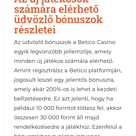
számára elérhető
üdvözlő bónuszok
részletei
Az üdvözlő bónuszok a Betico Casino
egyik legvonzóbb jellemzője, amely
minden új játékos számára elérhető.
Amint regisztrálsz a Betico platformján,
jogosult leszel egy jelentős bónuszra,
amely akár 200%-os is lehet a kezdeti
befizetésedre. Ez azt jelenti, hogy ha
például 10 000 forintot töltesz fel, akkor
összesen 30 000 forint áll majd
rendelkezésedre a játékhoz. Ezenfelül a