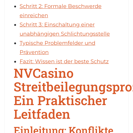
Schritt 2: Formale Beschwerde
einreichen
Schritt 3: Einschaltung einer
unabhängigen Schlichtungsstelle
Typische Problemfelder und
Prävention
Fazit: Wissen ist der beste Schutz
NVCasino
Streitbeilegungspro
Ein Praktischer
Leitfaden
Einleitung: Konflikte