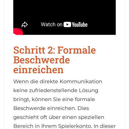
Schritt 2: Formale
Beschwerde
einreichen
Wenn die direkte Kommunikation
keine zufriedenstellende Lösung
bringt, können Sie eine formale
Beschwerde einreichen. Dies
geschieht oft über einen speziellen
Bereich in Ihrem Spielerkonto. In dieser