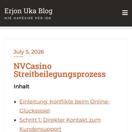
Skip
Erjon Uka Blog
to
NJË HAPËSIRË PËR IDE
content
July 5, 2026
NVCasino
Streitbeilegungsprozess
Inhalt
Einleitung: Konflikte beim Online-
Glücksspiel
Schritt 1: Direkter Kontakt zum
Kundensupport