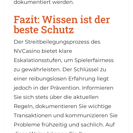
dokumentiert werden.
Fazit: Wissen ist der
beste Schutz
Der Streitbeilegungsprozess des
NVCasino bietet klare
Eskalationsstufen, um Spielerfairness
zu gewährleisten. Der Schlüssel zu
einer reibungslosen Erfahrung liegt
jedoch in der Prävention. Informieren
Sie sich stets über die aktuellen
Regeln, dokumentieren Sie wichtige
Transaktionen und kommunizieren Sie
Probleme frühzeitig und sachlich. Auf