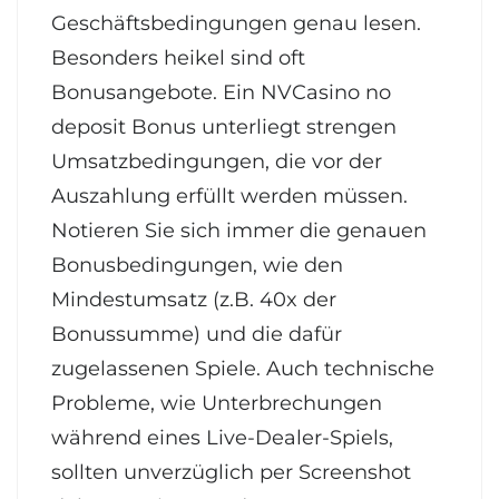
Geschäftsbedingungen genau lesen.
Besonders heikel sind oft
Bonusangebote. Ein NVCasino no
deposit Bonus unterliegt strengen
Umsatzbedingungen, die vor der
Auszahlung erfüllt werden müssen.
Notieren Sie sich immer die genauen
Bonusbedingungen, wie den
Mindestumsatz (z.B. 40x der
Bonussumme) und die dafür
zugelassenen Spiele. Auch technische
Probleme, wie Unterbrechungen
während eines Live-Dealer-Spiels,
sollten unverzüglich per Screenshot