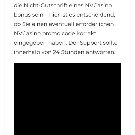
die Nicht-Gutschrift eines NVCasino
bonus sein – hier ist es entscheidend,
ob Sie einen eventuell erforderlichen
NVCasino promo code korrekt
eingegeben haben. Der Support sollte
innerhalb von 24 Stunden antworten.