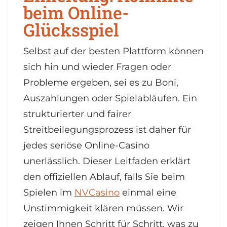
beim Online-
Glücksspiel
Selbst auf der besten Plattform können
sich hin und wieder Fragen oder
Probleme ergeben, sei es zu Boni,
Auszahlungen oder Spielabläufen. Ein
strukturierter und fairer
Streitbeilegungsprozess ist daher für
jedes seriöse Online-Casino
unerlässlich. Dieser Leitfaden erklärt
den offiziellen Ablauf, falls Sie beim
Spielen im
NVCasino
einmal eine
Unstimmigkeit klären müssen. Wir
zeigen Ihnen Schritt für Schritt, was zu