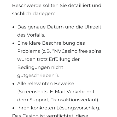
Beschwerde sollten Sie detailliert und
sachlich darlegen:
Das genaue Datum und die Uhrzeit
des Vorfalls.
Eine klare Beschreibung des
Problems (z.B. “NVCasino free spins
wurden trotz Erfüllung der
Bedingungen nicht
gutgeschrieben”).
Alle relevanten Beweise
(Screenshots, E-Mail-Verkehr mit
dem Support, Transaktionsverlauf).
Ihren konkreten Lösungsvorschlag.
Das Casino ist verpflichtet, diese