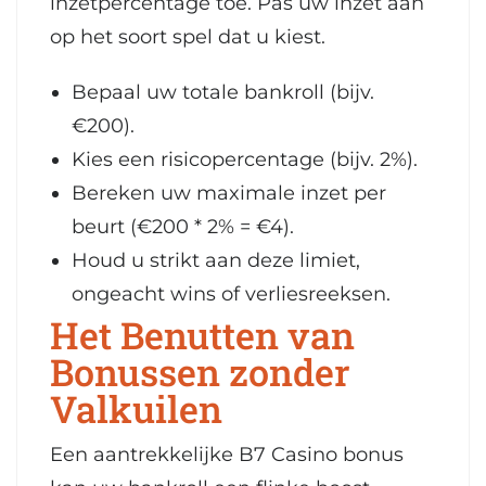
inzetpercentage toe. Pas uw inzet aan
op het soort spel dat u kiest.
Bepaal uw totale bankroll (bijv.
€200).
Kies een risicopercentage (bijv. 2%).
Bereken uw maximale inzet per
beurt (€200 * 2% = €4).
Houd u strikt aan deze limiet,
ongeacht wins of verliesreeksen.
Het Benutten van
Bonussen zonder
Valkuilen
Een aantrekkelijke B7 Casino bonus