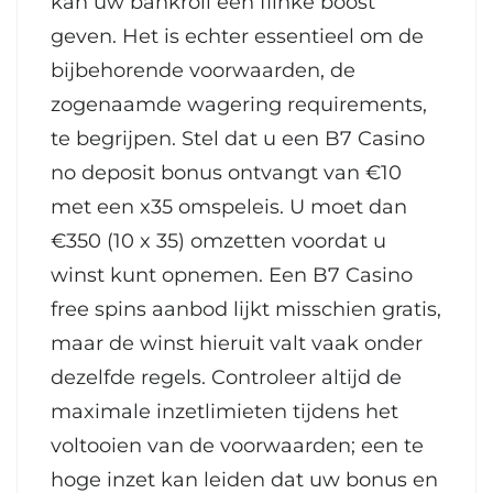
kan uw bankroll een flinke boost
geven. Het is echter essentieel om de
bijbehorende voorwaarden, de
zogenaamde wagering requirements,
te begrijpen. Stel dat u een B7 Casino
no deposit bonus ontvangt van €10
met een x35 omspeleis. U moet dan
€350 (10 x 35) omzetten voordat u
winst kunt opnemen. Een B7 Casino
free spins aanbod lijkt misschien gratis,
maar de winst hieruit valt vaak onder
dezelfde regels. Controleer altijd de
maximale inzetlimieten tijdens het
voltooien van de voorwaarden; een te
hoge inzet kan leiden dat uw bonus en