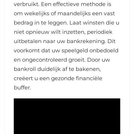
verbruikt. Een effectieve methode is
om wekelijks of maandelijks een vast
bedrag in te leggen. Laat winsten die u
niet opnieuw wilt inzetten, periodiek
uitbetalen naar uw bankrekening. Dit
voorkomt dat uw speelgeld onbedoeld
en ongecontroleerd groeit. Door uw
bankroll duidelijk af te bakenen,
creëert u een gezonde financiële
buffer.