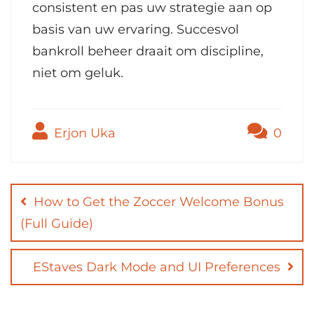
consistent en pas uw strategie aan op
basis van uw ervaring. Succesvol
bankroll beheer draait om discipline,
niet om geluk.
Erjon Uka
0
Post
navigation
How to Get the Zoccer Welcome Bonus
(Full Guide)
EStaves Dark Mode and UI Preferences