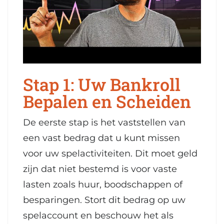
Stap 1: Uw Bankroll
Bepalen en Scheiden
De eerste stap is het vaststellen van
een vast bedrag dat u kunt missen
voor uw spelactiviteiten. Dit moet geld
zijn dat niet bestemd is voor vaste
lasten zoals huur, boodschappen of
besparingen. Stort dit bedrag op uw
spelaccount en beschouw het als