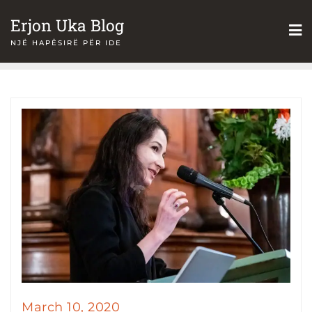
Skip
Erjon Uka Blog
to
NJË HAPËSIRË PËR IDE
content
March 10, 2020