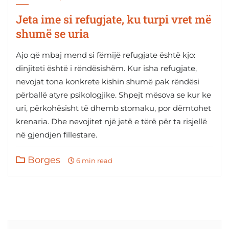
Jeta ime si refugjate, ku turpi vret më
shumë se uria
Ajo që mbaj mend si fëmijë refugjate është kjo:
dinjiteti është i rëndësishëm. Kur isha refugjate,
nevojat tona konkrete kishin shumë pak rëndësi
përballë atyre psikologjike. Shpejt mësova se kur ke
uri, përkohësisht të dhemb stomaku, por dëmtohet
krenaria. Dhe nevojitet një jetë e tërë për ta risjellë
në gjendjen fillestare.
Borges
6 min read