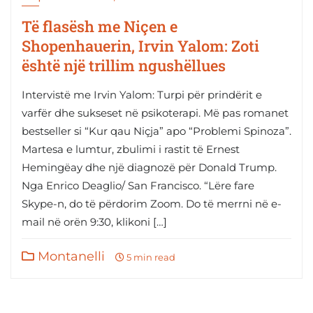
Të flasësh me Niçen e
Shopenhauerin, Irvin Yalom: Zoti
është një trillim ngushëllues
Intervistë me Irvin Yalom: Turpi për prindërit e
varfër dhe sukseset në psikoterapi. Më pas romanet
bestseller si “Kur qau Niçja” apo “Problemi Spinoza”.
Martesa e lumtur, zbulimi i rastit të Ernest
Hemingëay dhe një diagnozë për Donald Trump.
Nga Enrico Deaglio/ San Francisco. “Lëre fare
Skype-n, do të përdorim Zoom. Do të merrni në e-
mail në orën 9:30, klikoni […]
Montanelli
5 min read