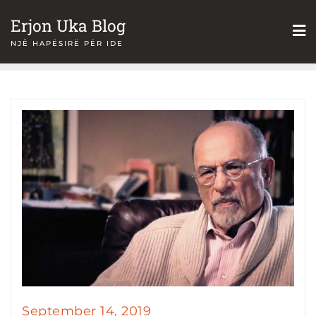
Skip
Erjon Uka Blog
to
NJË HAPËSIRË PËR IDE
content
September 14, 2019