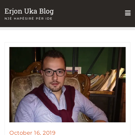
Skip
Erjon Uka Blog
to
NJË HAPËSIRË PËR IDE
content
October 16, 2019