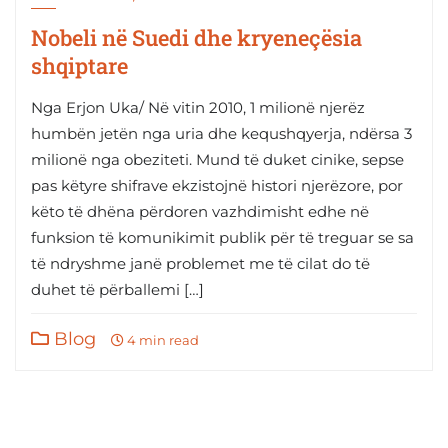
Nobeli në Suedi dhe kryeneçësia
shqiptare
Nga Erjon Uka/ Në vitin 2010, 1 milionë njerëz
humbën jetën nga uria dhe kequshqyerja, ndërsa 3
milionë nga obeziteti. Mund të duket cinike, sepse
pas këtyre shifrave ekzistojnë histori njerëzore, por
këto të dhëna përdoren vazhdimisht edhe në
funksion të komunikimit publik për të treguar se sa
të ndryshme janë problemet me të cilat do të
duhet të përballemi […]
Blog
4 min read