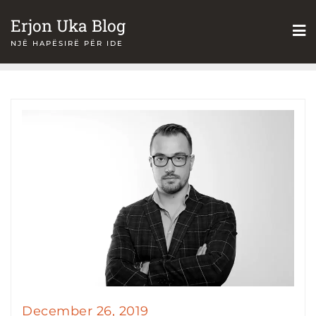
Skip
Erjon Uka Blog
to
NJË HAPËSIRË PËR IDE
content
December 26, 2019