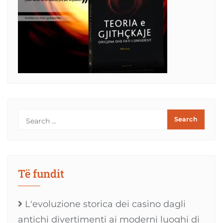
Të fundit
L'evoluzione storica dei casino dagli
antichi divertimenti ai moderni luoghi di