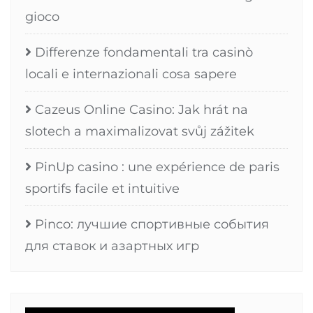
gioco
Differenze fondamentali tra casinò
locali e internazionali cosa sapere
Cazeus Online Casino: Jak hrát na
slotech a maximalizovat svůj zážitek
PinUp casino : une expérience de paris
sportifs facile et intuitive
Pinco: лучшие спортивные события
для ставок и азартных игр