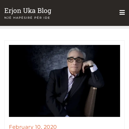
Skip
Erjon Uka Blog
to
NJË HAPËSIRË PËR IDE
content
February 10, 2020