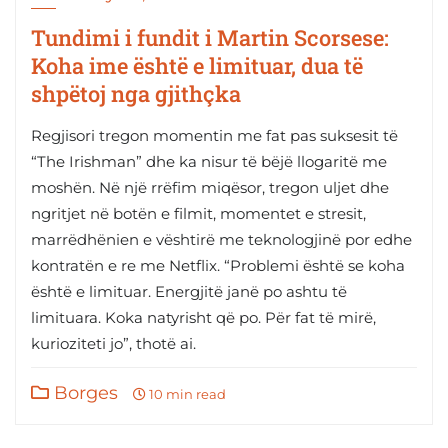
Tundimi i fundit i Martin Scorsese:
Koha ime është e limituar, dua të
shpëtoj nga gjithçka
Regjisori tregon momentin me fat pas suksesit të
“The Irishman” dhe ka nisur të bëjë llogaritë me
moshën. Në një rrëfim miqësor, tregon uljet dhe
ngritjet në botën e filmit, momentet e stresit,
marrëdhënien e vështirë me teknologjinë por edhe
kontratën e re me Netflix. “Problemi është se koha
është e limituar. Energjitë janë po ashtu të
limituara. Koka natyrisht që po. Për fat të mirë,
kurioziteti jo”, thotë ai.
Borges
10 min read