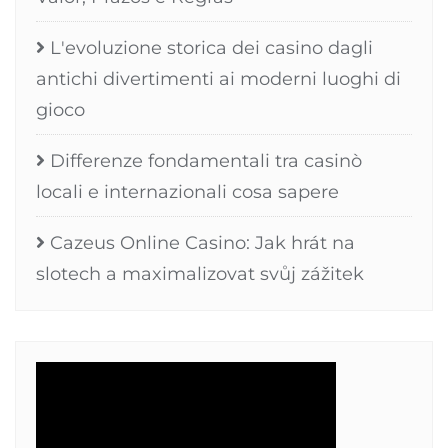
L'evoluzione storica dei casino dagli
antichi divertimenti ai moderni luoghi di
gioco
Differenze fondamentali tra casinò
locali e internazionali cosa sapere
Cazeus Online Casino: Jak hrát na
slotech a maximalizovat svůj zážitek