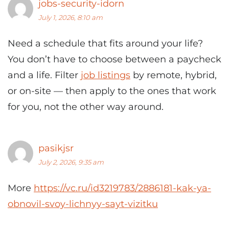
jobs-security-idorn
July 1, 2026, 8:10 am
Need a schedule that fits around your life?
You don’t have to choose between a paycheck
and a life. Filter
job listings
by remote, hybrid,
or on-site — then apply to the ones that work
for you, not the other way around.
pasikjsr
July 2, 2026, 9:35 am
More
https://vc.ru/id3219783/2886181-kak-ya-
obnovil-svoy-lichnyy-sayt-vizitku