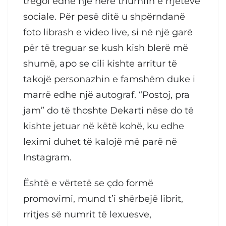
tregoi edhe një herë triumfin e rrjeteve
sociale. Për pesë ditë u shpërndanë
foto librash e video live, si në një garë
për të treguar se kush kish blerë më
shumë, apo se cili kishte arritur të
takojë personazhin e famshëm duke i
marrë edhe një autograf. “Postoj, pra
jam” do të thoshte Dekarti nëse do të
kishte jetuar në këtë kohë, ku edhe
leximi duhet të kalojë më parë në
Instagram.
Është e vërtetë se çdo formë
promovimi, mund t’i shërbejë librit,
rritjes së numrit të lexuesve,