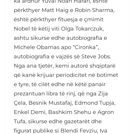
ka ardhur Yuval Noah Harari, është
përkthyer Matt Haig e Robin Sharma,
është përkthyer fituesja e çmimit
Nobel të këtij viti Olga Tokarczuk,
ashtu sikurse edhe autobiografia e
Michele Obamas apo “Cironka”,
autobiografia e vajzës së Steve Jobs.
Nga ana tjetër, kemi autorë shqiptarë
që kanë krijuar periodicitet në botimet
e tyre, të cilët edhe në këtë panair
prezantuan libra të rinj, që nga Zija
Çela, Besnik Mustafaj, Edmond Tupja,
Enkel Demi, Bashkim Shehu e Agron
Tufa, sikurse edhe gazetarët dhe
figurat publike si Blendi Fevziu, Iva