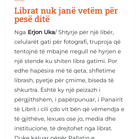
Librat nuk janë vetëm për
pesë ditë
Nga
Erjon Uka
/ Shtyrje për një libër,
celularët gati për fotografi, truproja që
tentojnë të mbajnë rregull në hyrjen e
një stende ku shiten libra gatimi. Por
edhe hapësira më të qeta, shfletime
librash, pyetje për çmime, biseda të
shkurtra. Është ky një peizazh i
përgjithshëm, i papërpunuar, i Panairit
të Librit i cili çdo vit bën që vëmendja e
të gjithëve, lexues ose jo, media dhe
institucione, të drejtohet nga librat.
Duke kaluar nëpër Pallatin e