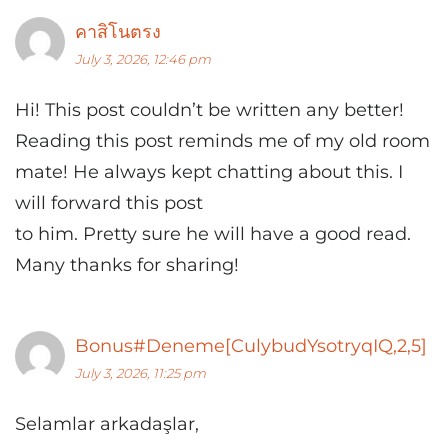
คาสิโนตรง
July 3, 2026, 12:46 pm
Hi! This post couldn’t be written any better!
Reading this post reminds me of my old room
mate! He always kept chatting about this. I
will forward this post
to him. Pretty sure he will have a good read.
Many thanks for sharing!
Bonus#Deneme[CulybudYsotryqIQ,2,5]
July 3, 2026, 11:25 pm
Selamlar arkadaşlar,