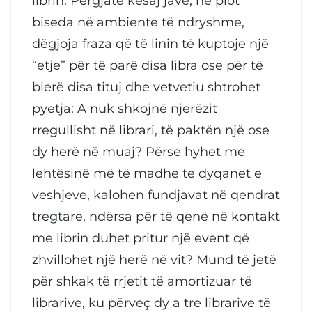
librin. Përgjatë kësaj jave, në plot
biseda në ambiente të ndryshme,
dëgjoja fraza që të linin të kuptoje një
“etje” për të parë disa libra ose për të
blerë disa tituj dhe vetvetiu shtrohet
pyetja: A nuk shkojnë njerëzit
rregullisht në librari, të paktën një ose
dy herë në muaj? Përse hyhet me
lehtësinë më të madhe te dyqanet e
veshjeve, kalohen fundjavat në qendrat
tregtare, ndërsa për të qenë në kontakt
me librin duhet pritur një event që
zhvillohet një herë në vit? Mund të jetë
për shkak të rrjetit të amortizuar të
librarive, ku përveç dy a tre librarive të