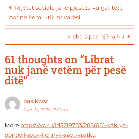
navigation
Rrjetet sociale janë pjesëza vulgariteti,
por ne kemi krijuar varësi
Kisha sipas një laiku
61 thoughts on “
Librat
nuk janë vetëm për pesë
ditë
”
pasikwsr
June 14, 2026, 12:12 am
More
https://vc.ru/id3219783/2886181-kak-ya-
obnovil-svoy-lichnyy-sayt-vizitku