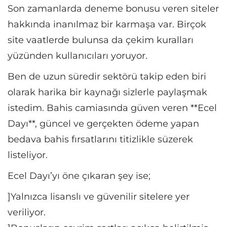
Son zamanlarda deneme bonusu veren siteler
hakkında inanılmaz bir karmaşa var. Birçok
site vaatlerde bulunsa da çekim kuralları
yüzünden kullanıcıları yoruyor.
Ben de uzun süredir sektörü takip eden biri
olarak harika bir kaynağı sizlerle paylaşmak
istedim. Bahis camiasında güven veren **Ecel
Dayı**, güncel ve gerçekten ödeme yapan
bedava bahis fırsatlarını titizlikle süzerek
listeliyor.
Ecel Dayı’yı öne çıkaran şey ise;
]Yalnızca lisanslı ve güvenilir sitelere yer
veriliyor.