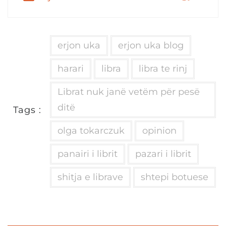
erjon uka
erjon uka blog
harari
libra
libra te rinj
Librat nuk janë vetëm për pesë
ditë
Tags :
olga tokarczuk
opinion
panairi i librit
pazari i librit
shitja e librave
shtepi botuese
Post