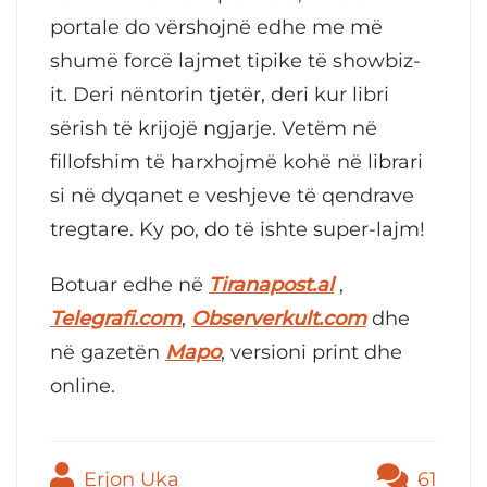
portale do vërshojnë edhe me më
shumë forcë lajmet tipike të showbiz-
it. Deri nëntorin tjetër, deri kur libri
sërish të krijojë ngjarje. Vetëm në
fillofshim të harxhojmë kohë në librari
si në dyqanet e veshjeve të qendrave
tregtare. Ky po, do të ishte super-lajm!
Botuar edhe në
Tiranapost.al
,
Telegrafi.com
,
Observerkult.com
dhe
në gazetën
Mapo
, versioni print dhe
online.
Erjon Uka
61