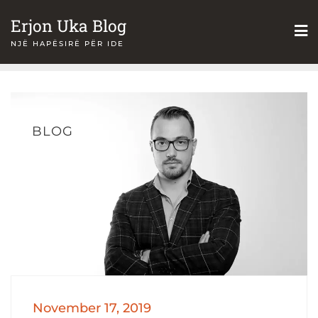
Skip
Erjon Uka Blog
to
NJË HAPËSIRË PËR IDE
content
BLOG
November 17, 2019