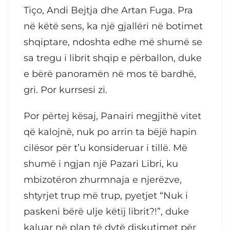
Tiço, Andi Bejtja dhe Artan Fuga. Pra
në këtë sens, ka një gjallëri në botimet
shqiptare, ndoshta edhe më shumë se
sa tregu i librit shqip e përballon, duke
e bërë panoramën në mos të bardhë,
gri. Por kurrsesi zi.
Por përtej kësaj, Panairi megjithë vitet
që kalojnë, nuk po arrin ta bëjë hapin
cilësor për t’u konsideruar i tillë. Më
shumë i ngjan një Pazari Libri, ku
mbizotëron zhurmnaja e njerëzve,
shtyrjet trup më trup, pyetjet “Nuk i
paskeni bërë ulje këtij librit?!”, duke
kaluar në plan të dytë diskutimet për