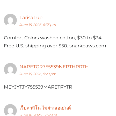
LarisaLup
June 15, 2026, 6:33 pm
Comfort Colors washed cotton, $30 to $34.
Free U.S. shipping over $50. snarkpaws.com
NARETGR755539NERTHRRTH
June 15, 2026, 8:29 pm
MEYJYTJY755539MARETRYTR
เว็บคาสิโน ไม่ผ่านเอเย่นต์
June 16, 2026, 12:52 am