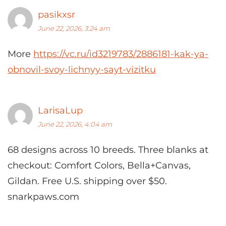
pasikxsr
June 22, 2026, 3:24 am
More
https://vc.ru/id3219783/2886181-kak-ya-
obnovil-svoy-lichnyy-sayt-vizitku
LarisaLup
June 22, 2026, 4:04 am
68 designs across 10 breeds. Three blanks at
checkout: Comfort Colors, Bella+Canvas,
Gildan. Free U.S. shipping over $50.
snarkpaws.com