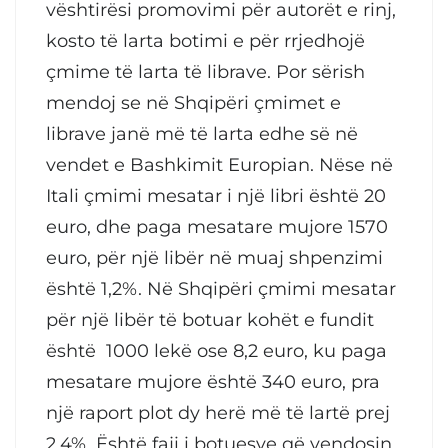
vështirësi promovimi për autorët e rinj,
kosto të larta botimi e për rrjedhojë
çmime të larta të librave. Por sërish
mendoj se në Shqipëri çmimet e
librave janë më të larta edhe së në
vendet e Bashkimit Europian. Nëse në
Itali çmimi mesatar i një libri është 20
euro, dhe paga mesatare mujore 1570
euro, për një libër në muaj shpenzimi
është 1,2%. Në Shqipëri çmimi mesatar
për një libër të botuar kohët e fundit
është 1000 lekë ose 8,2 euro, ku paga
mesatare mujore është 340 euro, pra
një raport plot dy herë më të lartë prej
2,4%. Është faji i botuesve që vendosin