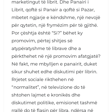
marketingut të librit. Dhe Panairi i
Librit, qoftë si Panair a qoftë si Pazar,
mbetet ngjarje e këndshme, një nevojë
për qytetin, një frymëzim për të gjithë.
Por çështja është “Si?” bëhet ky
promovim, përtej shitjes së
atypëratyshme të librave dhe a
përkthehet në një promovim afatgjatë?
Në fakt, me mbylljen e panairit, duket
sikur shuhet edhe diskutimi për librin.
Rrjetet sociale rikthehen në
“normalitet”, në televizione do të
shtohen lajmet e kronikës dhe
diskutimet politike, emisionet tashmë
rrallë do të flasin për libra, ndërsa në