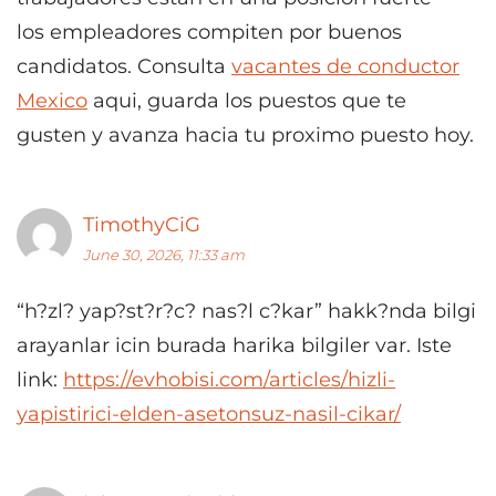
los empleadores compiten por buenos
candidatos. Consulta
vacantes de conductor
Mexico
aqui, guarda los puestos que te
gusten y avanza hacia tu proximo puesto hoy.
TimothyCiG
June 30, 2026, 11:33 am
“h?zl? yap?st?r?c? nas?l c?kar” hakk?nda bilgi
arayanlar icin burada harika bilgiler var. Iste
link:
https://evhobisi.com/articles/hizli-
yapistirici-elden-asetonsuz-nasil-cikar/