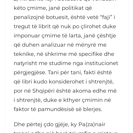
këto çmime, janë politikat që
penalizojnë botuesit, është vetë “faji” i
tregut të librit që nuk po çlirohet duke
imponuar çmime të larta, janë çështje
që duhen analizuar në mënyrë me
teknike, në shkrime më specifike dhe
natyrisht me studime nga institucionet
përgjegjëse. Tani për tani, fakti është
që libri kudo konsiderohet i shtrenjtë,
por në Shqipëri është akoma edhe më
i shtrenjtë, duke e kthyer çmimin në
faktor të pamundësisë së blerjes.
Dhe përtej çdo gjëje, ky Pa(za)nair