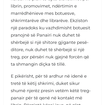
librin, promovimet, ndërtimin e
marrëdhënieve mes botuesve,
shkrimtarëve dhe librarëve. Ekziston
një paradoks ku vazhdimisht botuesit
pranojnë së Panairi nuk duhet të
shërbejë si një shitore gjigante pesë-
ditore, nuk duhet të shërbejë si një
treg, por përsëri nuk gjejnë forcën që
ta shmangin diçka të tillë.
E pikërisht, për të ardhur në idenë e
tretë të këtij shkrimi, duket sikur
shumë njerëz presin vetëm këtë treg-
panair për të qenë në kontakt më