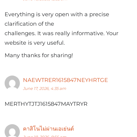
Everything is very open with a precise
clarification of the
challenges. It was really informative. Your
website is very useful.
Many thanks for sharing!
NAEWTRER1615847NEYHRTGE
June 17, 2026, 4:35 am
MERTHYTJTJ1615847MAYTRYR
คาสิโนไม่ผ่านเอเย่นต์
June 18, 2026, 8:56 am