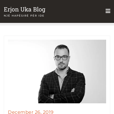
Skip
Erjon Uka Blog
to
NJË HAPËSIRË PËR IDE
content
December 26, 2019