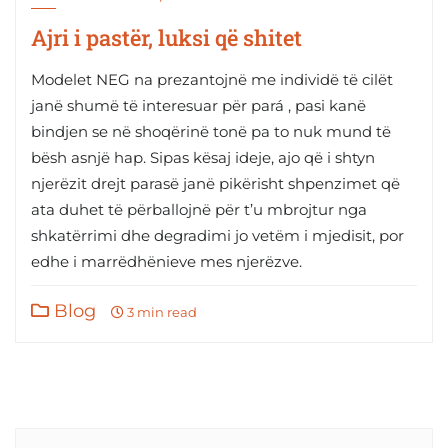
Ajri i pastër, luksi që shitet
Modelet NEG na prezantojnë me individë të cilët
janë shumë të interesuar për pará , pasi kanë
bindjen se në shoqërinë tonë pa to nuk mund të
bësh asnjë hap. Sipas kësaj ideje, ajo që i shtyn
njerëzit drejt parasë janë pikërisht shpenzimet që
ata duhet të përballojnë për t’u mbrojtur nga
shkatërrimi dhe degradimi jo vetëm i mjedisit, por
edhe i marrëdhënieve mes njerëzve.
Blog
3 min read