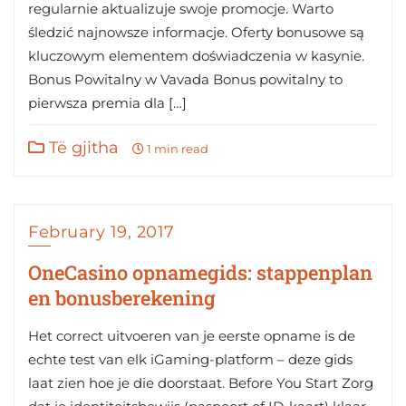
regularnie aktualizuje swoje promocje. Warto
śledzić najnowsze informacje. Oferty bonusowe są
kluczowym elementem doświadczenia w kasynie.
Bonus Powitalny w Vavada Bonus powitalny to
pierwsza premia dla […]
Të gjitha
1 min read
February 19, 2017
OneCasino opnamegids: stappenplan
en bonusberekening
Het correct uitvoeren van je eerste opname is de
echte test van elk iGaming-platform – deze gids
laat zien hoe je die doorstaat. Before You Start Zorg