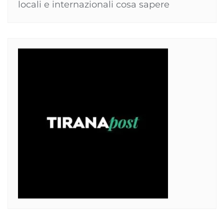
locali e internazionali cosa sapere