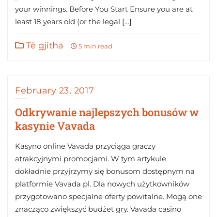
your winnings. Before You Start Ensure you are at
least 18 years old (or the legal […]
Të gjitha
5 min read
February 23, 2017
Odkrywanie najlepszych bonusów w
kasynie Vavada
Kasyno online Vavada przyciąga graczy
atrakcyjnymi promocjami. W tym artykule
dokładnie przyjrzymy się bonusom dostępnym na
platformie Vavada pl. Dla nowych użytkowników
przygotowano specjalne oferty powitalne. Mogą one
znacząco zwiększyć budżet gry. Vavada casino