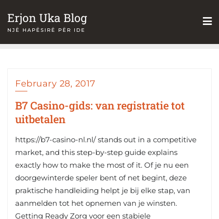
Skip
Erjon Uka Blog
to
NJË HAPËSIRË PËR IDE
content
February 28, 2017
B7 Casino-gids: van registratie tot
uitbetalen
https://b7-casino-nl.nl/ stands out in a competitive
market, and this step-by-step guide explains
exactly how to make the most of it. Of je nu een
doorgewinterde speler bent of net begint, deze
praktische handleiding helpt je bij elke stap, van
aanmelden tot het opnemen van je winsten.
Getting Ready Zorg voor een stabiele