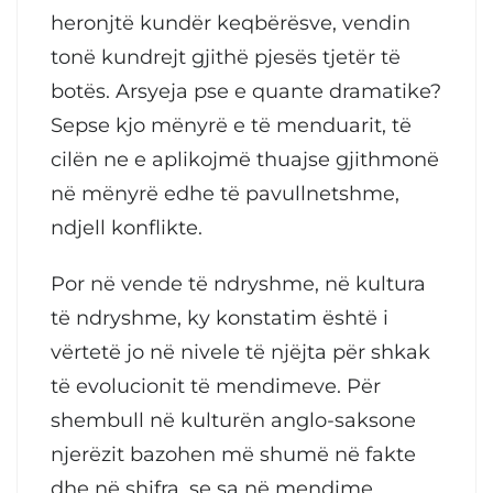
heronjtë kundër keqbërësve, vendin
tonë kundrejt gjithë pjesës tjetër të
botës. Arsyeja pse e quante dramatike?
Sepse kjo mënyrë e të menduarit, të
cilën ne e aplikojmë thuajse gjithmonë
në mënyrë edhe të pavullnetshme,
ndjell konflikte.
Por në vende të ndryshme, në kultura
të ndryshme, ky konstatim është i
vërtetë jo në nivele të njëjta për shkak
të evolucionit të mendimeve. Për
shembull në kulturën anglo-saksone
njerëzit bazohen më shumë në fakte
dhe në shifra, se sa në mendime