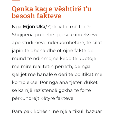
Qenka kaq e vështirë t’u
besosh fakteve
Nga
Erjon Uka
/ Çdo vit e më tepër
Shqipëria po bëhet pjesë e indekseve
apo studimeve ndërkombëtare, të cilat
japin të dhëna dhe ofrojnë fakte që
mund të ndihmojnë këdo të kuptojë
më mirë realitetin përreth, që nga
sjelljet më banale e deri te politikat më
komplekse. Por nga ana tjetër, duket
se ka një rezistencë goxha te fortë
përkundrejt këtyre fakteve.
Para pak kohësh, në një artikull bazuar