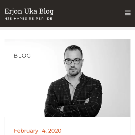
Skip
Erjon Uka Blog
to
NJË HAPËSIRË PËR IDE
content
BLOG
February 14, 2020