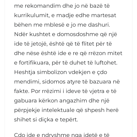
me rekomandim dhe jo në bazë të
kurrikulumit, e madje edhe martesat
bëhen me mblesë e jo me dashuri.
Ndër kushtet e domosdoshme që një
ide të jetojë, është që të flitet për të
dhe nëse është ide e re që rrëzon mitet
e fortifikuara, për të duhet të luftohet.
Heshtja simbolizon vdekjen e çdo
mendimi, sidomos atyre të bazuara në
fakte. Por rrëzimi i ideve të vjetra e të
gabuara kërkon angazhim dhe një
përpjekje intelektuale që shpesh herë
shihet si diçka e tepërt.
Çdo ide e ndryshme nga idetë e të