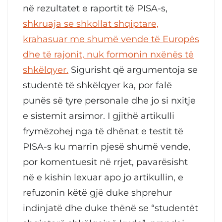
në rezultatet e raportit të PISA-s,
shkruaja se shkollat shqiptare,
krahasuar me shumë vende të Europës
dhe të rajonit, nuk formonin nxënës të
shkëlqyer.
Sigurisht që argumentoja se
studentë të shkëlqyer ka, por falë
punës së tyre personale dhe jo si nxitje
e sistemit arsimor. I gjithë artikulli
frymëzohej nga të dhënat e testit të
PISA-s ku marrin pjesë shumë vende,
por komentuesit në rrjet, pavarësisht
në e kishin lexuar apo jo artikullin, e
refuzonin këtë gjë duke shprehur
indinjatë dhe duke thënë se “studentët