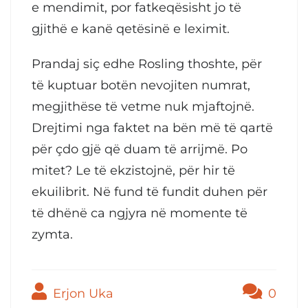
e mendimit, por fatkeqësisht jo të
gjithë e kanë qetësinë e leximit.
Prandaj siç edhe Rosling thoshte, për
të kuptuar botën nevojiten numrat,
megjithëse të vetme nuk mjaftojnë.
Drejtimi nga faktet na bën më të qartë
për çdo gjë që duam të arrijmë. Po
mitet? Le të ekzistojnë, për hir të
ekuilibrit. Në fund të fundit duhen për
të dhënë ca ngjyra në momente të
zymta.
Erjon Uka
0