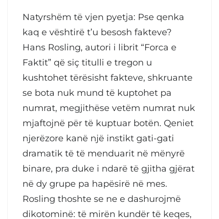
Natyrshëm të vjen pyetja: Pse qenka
kaq e vështirë t’u besosh fakteve?
Hans Rosling, autori i librit “Forca e
Faktit” që siç titulli e tregon u
kushtohet tërësisht fakteve, shkruante
se bota nuk mund të kuptohet pa
numrat, megjithëse vetëm numrat nuk
mjaftojnë për të kuptuar botën. Qeniet
njerëzore kanë një instikt gati-gati
dramatik të të menduarit në mënyrë
binare, pra duke i ndarë të gjitha gjërat
në dy grupe pa hapësirë në mes.
Rosling thoshte se ne e dashurojmë
dikotominë: të mirën kundër të keqes,