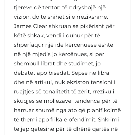
tjerëve që tenton të ndryshojë një
vizion, do të shihet si e rrezikshme.
James Clear shkruan se pikërisht për
këtë shkak, vendi i duhur për të
shpërfaqur një ide kërcënuese është
në një mjedis jo kërcënues, si për
shembull librat dhe studimet, jo
debatet apo bisedat. Sepse në libra
dhe në artikuj, nuk ekziston tensioni i
ruajtjes së tonalitetit të zërit, rreziku i
skuqjes së mollëzave, tendenca për të
harruar shumë nga ato që planifikojmë
të themi apo frika e ofendimit. Shkrimi
të jep qetësinë për të dhënë qartësinë