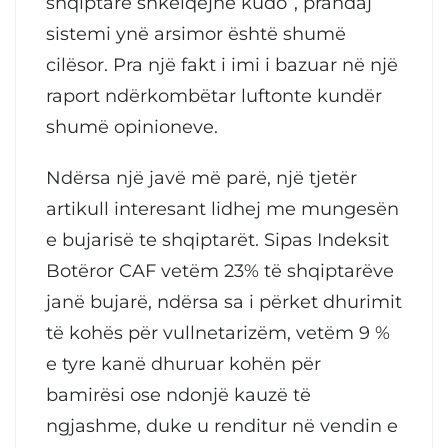
shqiptarë shkëlqejnë kudo”, prandaj
sistemi ynë arsimor është shumë
cilësor. Pra një fakt i imi i bazuar në një
raport ndërkombëtar luftonte kundër
shumë opinioneve.
Ndërsa një javë më parë, një tjetër
artikull interesant lidhej me mungesën
e bujarisë te shqiptarët. Sipas Indeksit
Botëror CAF vetëm 23% të shqiptarëve
janë bujarë, ndërsa sa i përket dhurimit
të kohës për vullnetarizëm, vetëm 9 %
e tyre kanë dhuruar kohën për
bamirësi ose ndonjë kauzë të
ngjashme, duke u renditur në vendin e