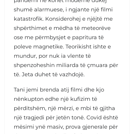
pandemi në kohët moderne dukej
shumë alarmuese, i ngjante një filmi
katastrofik. Konsiderohej e njëjtë me
shpërthimet e mëdha të meteorëve
ose me përmbysjet e papritura të
poleve magnetike. Teorikisht ishte e
mundur, por nuk ia vlente të
shpenzoheshin miliarda të çmuara për
të. Jeta duhet të vazhdojë.
Tani jemi brenda atij filmi dhe kjo
nënkupton edhe një kufizim të
përditshëm, një mërzi, e mbi të gjitha
një tragjedi për jetën tonë. Covid është
mësimi ynë masiv, prova gjenerale për