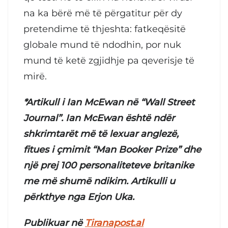
na ka bërë më të përgatitur për dy
pretendime të thjeshta: fatkeqësitë
globale mund të ndodhin, por nuk
mund të ketë zgjidhje pa qeverisje të
mirë.
*Artikull i Ian McEwan në “Wall Street
Journal”. Ian McEwan është ndër
shkrimtarët më të lexuar anglezë,
fitues i çmimit “Man Booker Prize” dhe
një prej 100 personaliteteve britanike
me më shumë ndikim. Artikulli u
përkthye nga Erjon Uka.
Publikuar në
Tiranapost.al