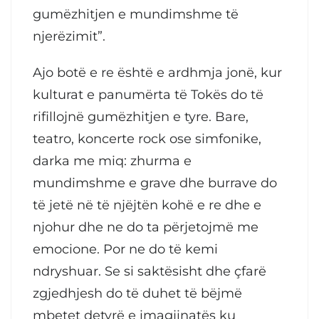
gumëzhitjen e mundimshme të
njerëzimit”.
Ajo botë e re është e ardhmja jonë, kur
kulturat e panumërta të Tokës do të
rifillojnë gumëzhitjen e tyre. Bare,
teatro, koncerte rock ose simfonike,
darka me miq: zhurma e
mundimshme e grave dhe burrave do
të jetë në të njëjtën kohë e re dhe e
njohur dhe ne do ta përjetojmë me
emocione. Por ne do të kemi
ndryshuar. Se si saktësisht dhe çfarë
zgjedhjesh do të duhet të bëjmë
mbetet detyrë e imagjinatës ku