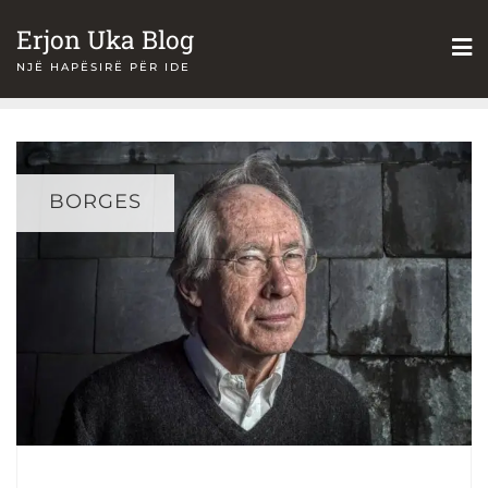
Skip
Erjon Uka Blog
to
NJË HAPËSIRË PËR IDE
content
BORGES