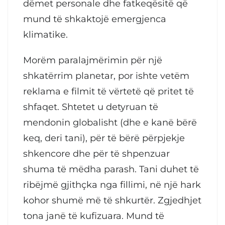
dëmet personale dhe fatkeqësitë që
mund të shkaktojë emergjenca
klimatike.
Morëm paralajmërimin për një
shkatërrim planetar, por ishte vetëm
reklama e filmit të vërtetë që pritet të
shfaqet. Shtetet u detyruan të
mendonin globalisht (dhe e kanë bërë
keq, deri tani), për të bërë përpjekje
shkencore dhe për të shpenzuar
shuma të mëdha parash. Tani duhet të
ribëjmë gjithçka nga fillimi, në një hark
kohor shumë më të shkurtër. Zgjedhjet
tona janë të kufizuara. Mund të