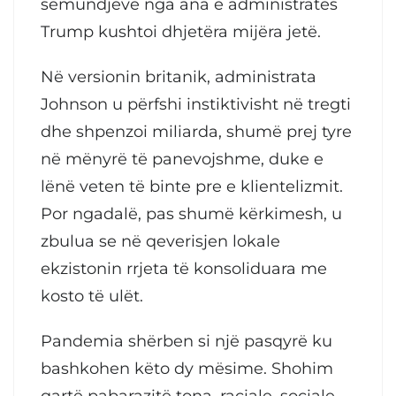
sëmundjeve nga ana e administratës
Trump kushtoi dhjetëra mijëra jetë.
Në versionin britanik, administrata
Johnson u përfshi instiktivisht në tregti
dhe shpenzoi miliarda, shumë prej tyre
në mënyrë të panevojshme, duke e
lënë veten të binte pre e klientelizmit.
Por ngadalë, pas shumë kërkimesh, u
zbulua se në qeverisjen lokale
ekzistonin rrjeta të konsoliduara me
kosto të ulët.
Pandemia shërben si një pasqyrë ku
bashkohen këto dy mësime. Shohim
qartë pabarazitë tona, raciale, sociale,