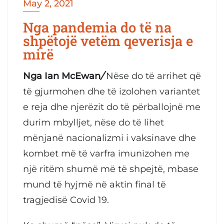
May 2, 2021
Nga pandemia do të na
shpëtojë vetëm qeverisja e
mirë
Nga Ian McEwan
/
Nëse do të arrihet që
të gjurmohen dhe të izolohen variantet
e reja dhe njerëzit do të përballojnë me
durim mbylljet, nëse do të lihet
mënjanë nacionalizmi i vaksinave dhe
kombet më të varfra imunizohen me
një ritëm shumë më të shpejtë, mbase
mund të hyjmë në aktin final të
tragjedisë Covid 19.