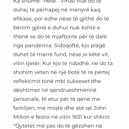
Ka shumë “nëse”. Virusi nuk do të
duhej të përhapej në mënyrë kaq
efikase, por edhe nëse të gjithë do të
bënim gjënë e duhur nuk është e
thënë se do të mjaftonte për të dalë
nga pandemia. Sidoqoftë, kjo plagë
duhet të marrë fund, nëse jo këtë vit,
vitin tjetër. Kur kjo të ndodhë, ne do ta
shohim veten në një botë të re përtej
reflektimit tonë mbi sukseset dhe
dështimet në qëndrueshmërinë
personale, të etur për të qenë me
familjen, me miqtë dhe atë që John
Milton e festoi në vitin 1631 kur shkroi:
“Qytetet më pas do të gëzohen në