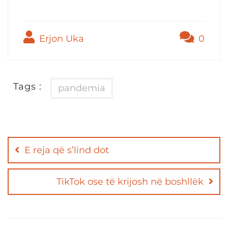
Erjon Uka
0
Tags :
pandemia
Post
navigation
E reja që s’lind dot
TikTok ose të krijosh në boshllëk