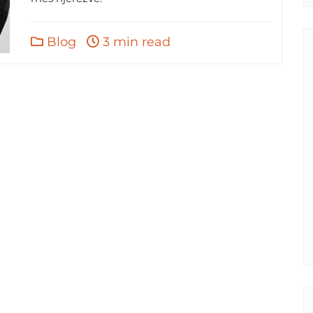
Blog
3 min read