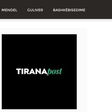
MENDEL
GULIVER
BASHKËBISEDIME