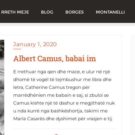
RRETH MEJE
BLOG
BORGES
MONTANELLI
January 1, 2020
Albert Camus, babai im
E rrethuar nga qen dhe mace, e ulur në një
dhomë të vogël të tejmbushur me libra dhe
letra, Catherine Camus tregon për
marrëdhënien me babain e saj, si zbuloi se
Camus kishte një të dashur e megjithatë nuk
u nda kurrë nga bashkëshortja, takimi me
María Casarès dhe dyshimet për vrasjen e tij.