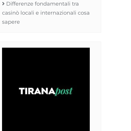
Differenze fondamentali tra
casinò locali e internazionali cosa
sapere