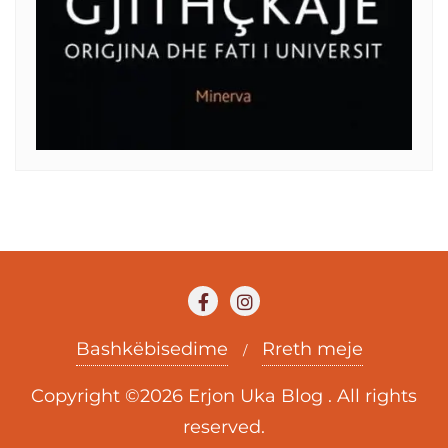
Bashkëbisedime
Rreth meje
Copyright ©2026 Erjon Uka Blog . All rights
reserved.