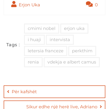
Erjon Uka
0
cmimi nobel
erjon uka
i huaji
intervista
Tags :
letersia franceze
perkthim
renia
vdekja e albert camus
Post
navigation
Për kafshët
Sikur edhe një herë live, Adriano