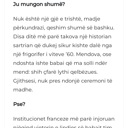
Ju mungon shumë?
Nuk është një gjë e trishtë, madje
përkundrazi, qeshim shumë së bashku.
Disa ditë më parë takova një historian
sartrian që dukej sikur kishte dalë nga
një frigorifer i viteve ’60. Mendova, ose
ndoshta ishte babai që ma solli ndër
mend: shih çfarë lythi qelbëzues.
Gjithsesi, nuk pres ndonjë ceremoni të
madhe.
Pse?
Institucionet franceze më parë injoruan
njëqind vjetorin e lindjes së babait tim.