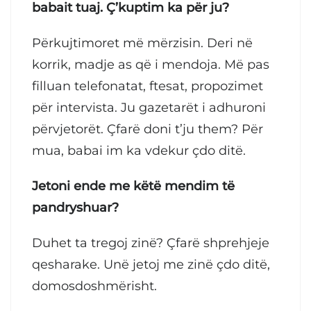
babait tuaj. Ç’kuptim ka për ju?
Përkujtimoret më mërzisin. Deri në
korrik, madje as që i mendoja. Më pas
filluan telefonatat, ftesat, propozimet
për intervista. Ju gazetarët i adhuroni
përvjetorët. Çfarë doni t’ju them? Për
mua, babai im ka vdekur çdo ditë.
Jetoni ende me këtë mendim të
pandryshuar?
Duhet ta tregoj zinë? Çfarë shprehjeje
qesharake. Unë jetoj me zinë çdo ditë,
domosdoshmërisht.