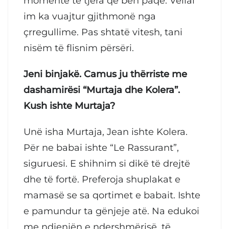
momente të tjera që bën paqe. Vëllai
im ka vuajtur gjithmonë nga
çrregullime. Pas shtatë vitesh, tani
nisëm të flisnim përsëri.
Jeni binjakë. Camus ju thërriste me
dashamirësi “Murtaja dhe Kolera”.
Kush ishte Murtaja?
Unë isha Murtaja, Jean ishte Kolera.
Për ne babai ishte “Le Rassurant”,
siguruesi. E shihnim si dikë të drejtë
dhe të fortë. Preferoja shuplakat e
mamasë se sa qortimet e babait. Ishte
e pamundur ta gënjeje atë. Na edukoi
me ndjenjën e ndershmërisë, të