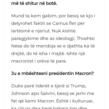
më të shitur në botë.
Mund ta kem gabim, por besoj se kjo i
detyrohet faktit se Camus flet për
lartësinë e njeriut. Nuk kishte
paragjykime dhe as ideologji. Thoshte:
Nëse do të mendoja se e djathta ka të
drejtë, do të isha i majtë. Ishte një
macronist i orëve të para.
Ju e mbështesni presidentin Macron?
Duke parë liderët e tjerë si Trump,
Johnson apo Salvini, besoj se jemi me
fat që kemi Macron. Është i kulturuar,
ka cituar disa herë babain tim dhe