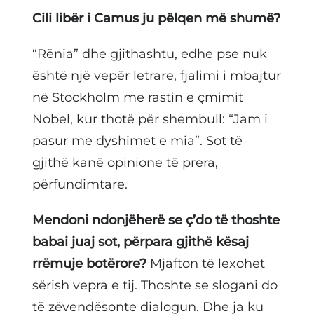
Cili libër i Camus ju pëlqen më shumë?
“Rënia” dhe gjithashtu, edhe pse nuk
është një vepër letrare, fjalimi i mbajtur
në Stockholm me rastin e çmimit
Nobel, kur thotë për shembull: “Jam i
pasur me dyshimet e mia”. Sot të
gjithë kanë opinione të prera,
përfundimtare.
Mendoni ndonjëherë se ç’do të thoshte
babai juaj sot, përpara gjithë kësaj
rrëmuje botërore?
Mjafton të lexohet
sërish vepra e tij. Thoshte se slogani do
të zëvendësonte dialogun. Dhe ja ku