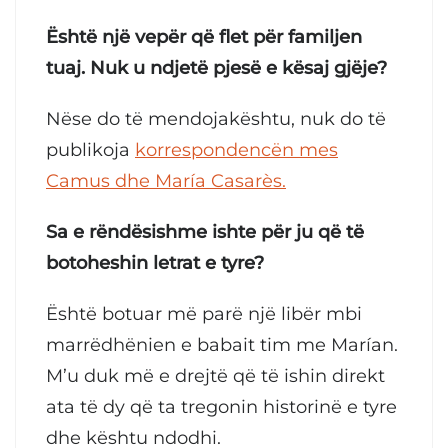
Është një vepër që flet për familjen
tuaj. Nuk u ndjetë pjesë e kësaj gjëje?
Nëse do të mendojakështu, nuk do të
publikoja
korrespondencën mes
Camus dhe María Casarès.
Sa e rëndësishme ishte për ju që të
botoheshin letrat e tyre?
Është botuar më parë një libër mbi
marrëdhënien e babait tim me Marían.
M’u duk më e drejtë që të ishin direkt
ata të dy që ta tregonin historinë e tyre
dhe kështu ndodhi.