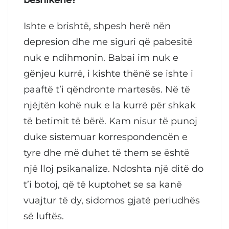
besnikërie?
Ishte e brishtë, shpesh herë nën
depresion dhe me siguri që pabesitë
nuk e ndihmonin. Babai im nuk e
gënjeu kurrë, i kishte thënë se ishte i
paaftë t’i qëndronte martesës. Në të
njëjtën kohë nuk e la kurrë për shkak
të betimit të bërë. Kam nisur të punoj
duke sistemuar korrespondencën e
tyre dhe më duhet të them se është
një lloj psikanalize. Ndoshta një ditë do
t’i botoj, që të kuptohet se sa kanë
vuajtur të dy, sidomos gjatë periudhës
së luftës.