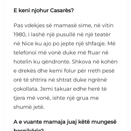
E keni njohur Casarès?
Pas vdekjes së mamasë sime, në vitin
1980, i lashë një pusullë në një teatër
në Nice ku ajo po jepte një shfaqje. Më
telefonoi më vonë duke më ftuar në
hotelin ku qëndronte. Shkova në kohën
e drekës dhe kemi folur për rreth pesë
orë të shtrira në shtrat duke ngrënë
çokollata. Jemi takuar edhe herë të
tjera më vonë, ishte një grua me
shumë jetë.
A e vuante mamaja juaj këtë mungesë