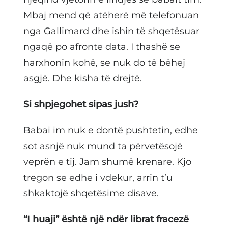
Mbaj mend që atëherë më telefonuan
nga Gallimard dhe ishin të shqetësuar
ngaqë po afronte data. I thashë se
harxhonin kohë, se nuk do të bëhej
asgjë. Dhe kisha të drejtë.
Si shpjegohet sipas jush?
Babai im nuk e dontë pushtetin, edhe
sot asnjë nuk mund ta përvetësojë
veprën e tij. Jam shumë krenare. Kjo
tregon se edhe i vdekur, arrin t’u
shkaktojë shqetësime disave.
“I huaji” është një ndër librat fracezë