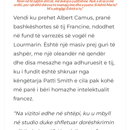
flinin në të njëjtin shtrat, më dukej e çuditshme. Nuk e di se si më
erdhi, por një ditë shkova te mamaja ime dhe e pyeta: Si është María?
M’u përgjigj: Është si ty.
“
Vendi ku prehet Albert Camus, pranë
bashkëshortes së tij Francine, ndodhet
në fund të varrezës së vogël në
Lourmarin. Është një masiv prej guri të
ashpër, me një oleandër në qendër
dhe disa mesazhe nga adhuruesit e tij,
ku i fundit është shkruar nga
këngëtarja Patti Smith e cila pak kohë
më parë i bëri homazhe intelektualit
francez.
“Na vizitoi edhe në shtëpi, ku u mbyll
në studio duke shfletuar dorëshkrimin