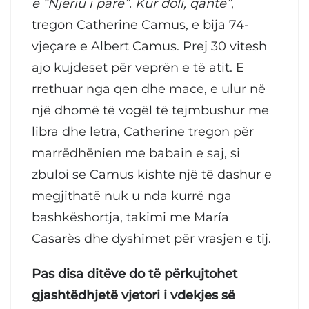
e “Njeriu i parë”. Kur doli, qante”
,
tregon Catherine Camus, e bija 74-
vjeçare e Albert Camus. Prej 30 vitesh
ajo kujdeset për veprën e të atit. E
rrethuar nga qen dhe mace, e ulur në
një dhomë të vogël të tejmbushur me
libra dhe letra, Catherine tregon për
marrëdhënien me babain e saj, si
zbuloi se Camus kishte një të dashur e
megjithatë nuk u nda kurrë nga
bashkëshortja, takimi me María
Casarès dhe dyshimet për vrasjen e tij.
Pas disa ditëve do të përkujtohet
gjashtëdhjetë vjetori i vdekjes së