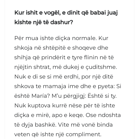
Kur ishit e vogël, e dinit që babai juaj
kishte një të dashur?
Për mua ishte diçka normale. Kur
shkoja në shtëpitë e shoqeve dhe
shihja që prindërit e tyre flinin në të
njëjtin shtrat, më dukej e çuditshme.
Nuk e di se si më erdhi, por një ditë
shkova te mamaja ime dhe e pyeta: Si
është María? M’u përgjigj: Është si ty.
Nuk kuptova kurrë nëse për të ishte
diçka e mirë, apo e keqe. Ose ndoshta
të dyja bashkë. Vite më vonë binda
veten që ishte një compliment.