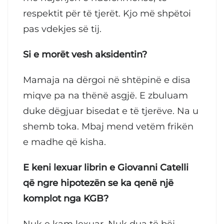
respektit për të tjerët. Kjo më shpëtoi
pas vdekjes së tij.
Si e morët vesh aksidentin?
Mamaja na dërgoi në shtëpinë e disa
miqve pa na thënë asgjë. E zbuluam
duke dëgjuar bisedat e të tjerëve. Na u
shemb toka. Mbaj mend vetëm frikën
e madhe që kisha.
E keni lexuar librin e Giovanni Catelli
që ngre hipotezën se ka qenë një
komplot nga KGB?
Nuk e kam lexuar. Nuk dua të bëj