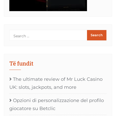
Të fundit
The ultimate review of Mr Luck Casino
UK: slots, jackpots, and more
Opzioni di personalizzazione del profilo
giocatore su Betclic