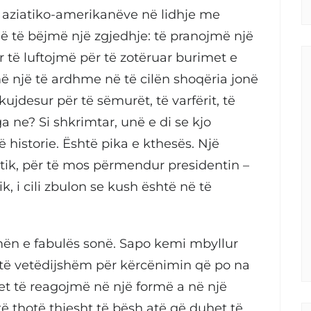
e aziatiko-amerikanëve në lidhje me
ë të bëjmë një zgjedhje: të pranojmë një
 të luftojmë për të zotëruar burimet e
 një të ardhme në të cilën shoqëria jonë
kujdesur për të sëmurët, të varfërit, të
 ne? Si shkrimtar, unë e di se kjo
 historie. Është pika e kthesës. Një
litik, për të mos përmendur presidentin –
, i cili zbulon se kush është në të
ën e fabulës sonë. Sapo kemi mbyllur
 të vetëdijshëm për kërcënimin që po na
et të reagojmë në një formë a në një
o të thotë thjesht të bësh atë që duhet të