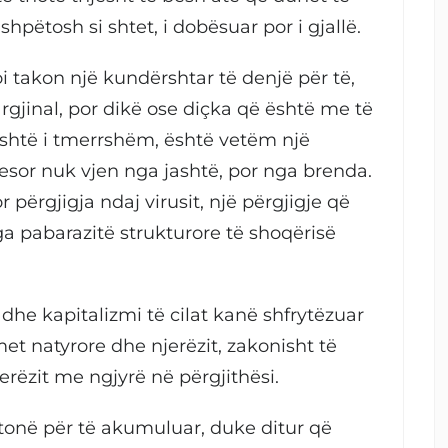
shpëtosh si shtet, i dobësuar por i gjallë.
i takon një kundërshtar të denjë për të,
rgjinal, por dikë ose diçka që është me të
 është i tmerrshëm, është vetëm një
esor nuk vjen nga jashtë, por nga brenda.
 përgjigja ndaj virusit, një përgjigje që
 pabarazitë strukturore të shoqërisë
 dhe kapitalizmi të cilat kanë shfrytëzuar
 natyrore dhe njerëzit, zakonisht të
erëzit me ngjyrë në përgjithësi.
 tonë për të akumuluar, duke ditur që