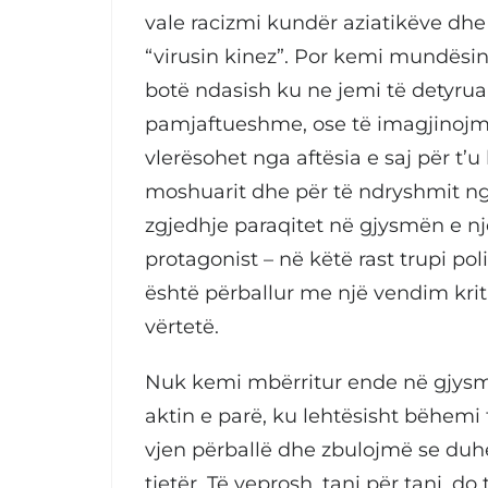
vale racizmi kundër aziatikëve dh
“virusin kinez”. Por kemi mundësin
botë ndasish ku ne jemi të detyruar
pamjaftueshme, ose të imagjinojmë
vlerësohet nga aftësia e saj për t’u 
moshuarit dhe për të ndryshmit nga
zgjedhje paraqitet në gjysmën e një
protagonist – në këtë rast trupi po
është përballur me një vendim kritik
vërtetë.
Nuk kemi mbërritur ende në gjysm
aktin e parë, ku lehtësisht bëhemi
vjen përballë dhe zbulojmë se duh
tjetër. Të veprosh, tani për tani, d