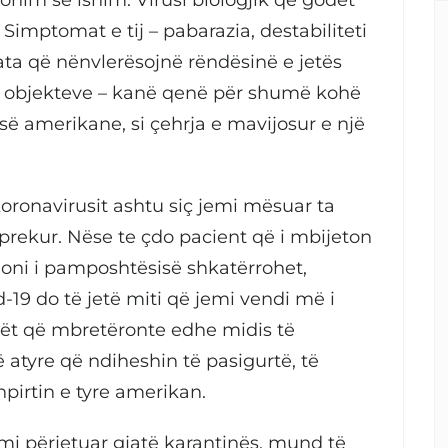
. Simptomat e tij – pabarazia, destabiliteti
r ata që nënvlerësojnë rëndësinë e jetës
ë objekteve – kanë qenë për shumë kohë
së amerikane, si çehrja e mavijosur e një
oronavirusit ashtu siç jemi mësuar ta
aprekur. Nëse te çdo pacient që i mbijeton
zioni i pamposhtësisë shkatërrohet,
-19 do të jetë miti që jemi vendi më i
kët që mbretëronte edhe midis të
ë atyre që ndiheshin të pasigurtë, të
pirtin e tyre amerikan.
mi përjetuar gjatë karantinës, mund të