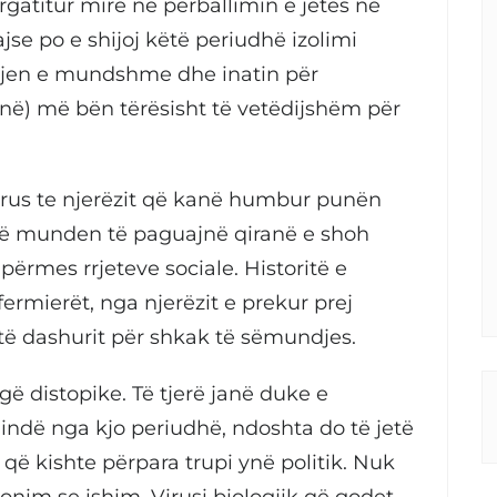
gatitur mirë në përballimin e jetës në
jse po e shijoj këtë periudhë izolimi
ekjen e mundshme dhe inatin për
tonë) më bën tërësisht të vetëdijshëm për
irus te njerëzit që kanë humbur punën
të munden të paguajnë qiranë e shoh
ërmes rrjeteve sociale. Historitë e
ermierët, nga njerëzit e prekur prej
ë dashurit për shkak të sëmundjes.
ë distopike. Të tjerë janë duke e
lindë nga kjo periudhë, ndoshta do të jetë
 që kishte përpara trupi ynë politik. Nuk
im se ishim. Virusi biologjik që godet