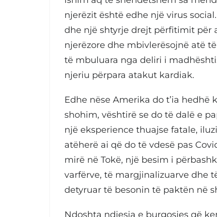
njerëzit është edhe një virus social
dhe një shtyrje drejt përfitimit pë
njerëzore dhe mbivlerësojnë atë t
të mbuluara nga deliri i madhështi
njeriu përpara atakut kardiak.
Edhe nëse Amerika do t’ia hedhë k
shohim, vështirë se do të dalë e p
një eksperience thuajse fatale, ilu
atëherë ai që do të vdesë pas Covid
mirë në Tokë, një besim i përbash
varfërve, të margjinalizuarve dhe t
detyruar të besonin të paktën në sh
Ndoshta ndjesia e burgosjes që ke