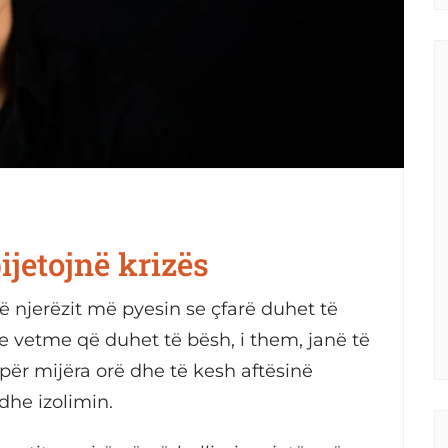
ijetojnë krizës
ë njerëzit më pyesin se çfarë duhet të
 e vetme që duhet të bësh, i them, janë të
për mijëra orë dhe të kesh aftësinë
dhe izolimin.