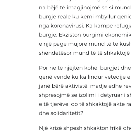
na bëjë të imagjinojmë se si mund t
burgje reale ku kemi mbyllur qeni
nga koronavirusi. Ka kampe refugj
burgje. Ekziston burgimi ekonomik 
e një page mujore mund të të kush
shëndetësor mund të të shkaktojë 
Por në të njëjtën kohë, burgjet d
qenë vende ku ka lindur vetëdije e 
janë bërë aktivistë, madje edhe rev
shpresojmë se izolimi i detyruar 
e të tjerëve, do të shkaktojë akte r
dhe solidaritetit?
Një krizë shpesh shkakton frikë dh