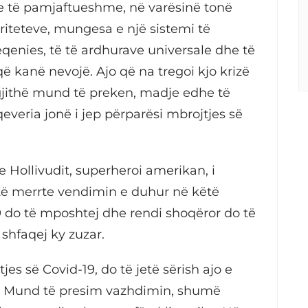
 të pamjaftueshme, në varësinë tonë
riteteve, mungesa e një sistemi të
qenies, të të ardhurave universale dhe të
që kanë nevojë. Ajo që na tregoi kjo krizë
gjithë mund të preken, madje edhe të
everia jonë i jep përparësi mbrojtjes së
 e Hollivudit, superheroi amerikan, i
o të merrte vendimin e duhur në këtë
 do të mposhtej dhe rendi shoqëror do të
 shfaqej ky zuzar.
es së Covid-19, do të jetë sërish ajo e
rros. Mund të presim vazhdimin, shumë