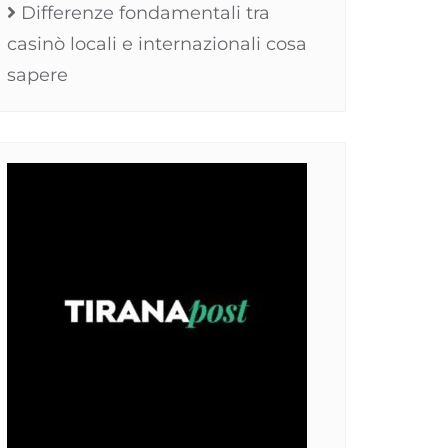
Differenze fondamentali tra
casinò locali e internazionali cosa
sapere