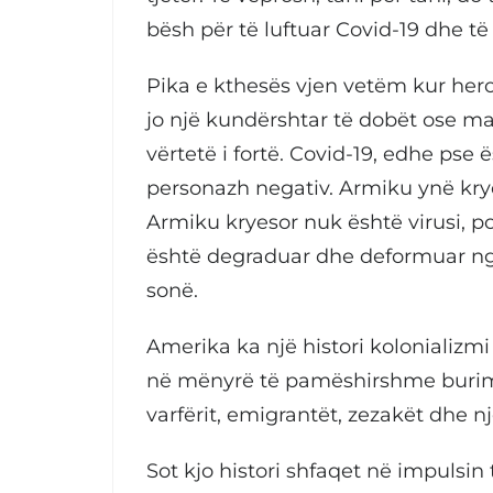
bësh për të luftuar Covid-19 dhe të 
Pika e kthesës vjen vetëm kur hero
jo një kundërshtar të dobët ose ma
vërtetë i fortë. Covid-19, edhe pse
personazh negativ. Armiku ynë kry
Armiku kryesor nuk është virusi, por
është degraduar dhe deformuar nga
sonë.
Amerika ka një histori kolonializmi
në mënyrë të pamëshirshme burimet
varfërit, emigrantët, zezakët dhe nj
Sot kjo histori shfaqet në impulsin