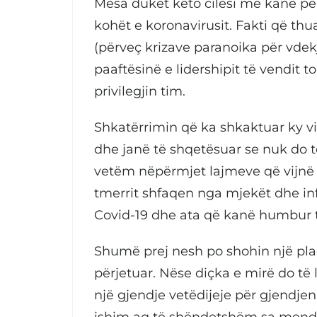
Mesa duket këto cilësi më kanë për
kohët e koronavirusit. Fakti që thua
(përveç krizave paranoika për vd
paaftësinë e lidershipit të vendit 
privilegjin tim.
Shkatërrimin që ka shkaktuar ky v
dhe janë të shqetësuar se nuk do 
vetëm nëpërmjet lajmeve që vijnë p
tmerrit shfaqen nga mjekët dhe inf
Covid-19 dhe ata që kanë humbur t
Shumë prej nesh po shohin një plag
përjetuar. Nëse diçka e mirë do të 
një gjendje vetëdijeje për gjendjen
ishim aq të shëndetshëm sa mendon