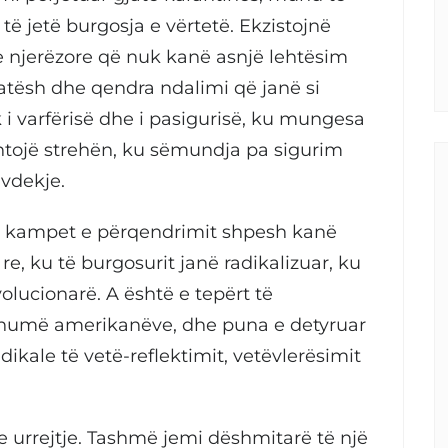
ë jetë burgosja e vërtetë. Ekzistojnë
e njerëzore që nuk kanë asnjë lehtësim
atësh dhe qendra ndalimi që janë si
i varfërisë dhe i pasigurisë, ku mungesa
tojë strehën, ku sëmundja pa sigurim
vdekje.
he kampet e përqendrimit shpesh kanë
re, ku të burgosurit janë radikalizuar, ku
olucionarë. A është e tepërt të
i shumë amerikanëve, dhe puna e detyruar
adikale të vetë-reflektimit, vetëvlerësimit
e urrejtje. Tashmë jemi dëshmitarë të një