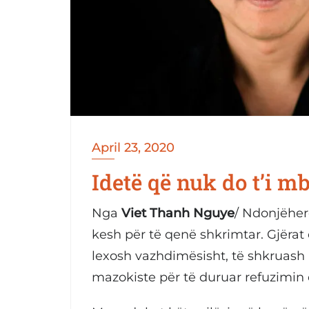
April 23, 2020
Idetë që nuk do t’i mb
Nga
Viet Thanh Nguye
/ Ndonjëher
kesh për të qenë shkrimtar. Gjërat
lexosh vazhdimësisht, të shkruash 
mazokiste për të duruar refuzimin 