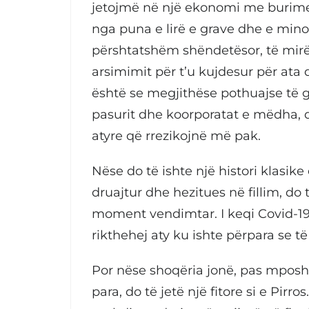
jetojmë në një ekonomi me burime
nga puna e lirë e grave dhe e mino
përshtatshëm shëndetësor, të mirë
arsimimit për t’u kujdesur për ata 
është se megjithëse pothuajse të 
pasurit dhe koorporatat e mëdha, q
atyre që rrezikojnë më pak.
Nëse do të ishte një histori klasike
druajtur dhe hezitues në fillim, d
moment vendimtar. I keqi Covid-19
rikthehej aty ku ishte përpara se të
Por nëse shoqëria jonë, pas mposhtj
para, do të jetë një fitore si e Pi