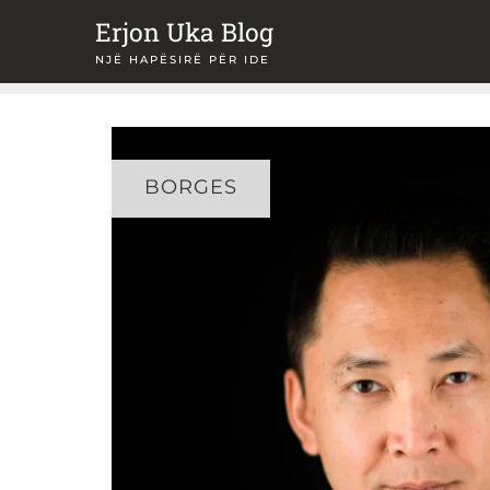
Skip
Erjon Uka Blog
to
NJË HAPËSIRË PËR IDE
content
BORGES