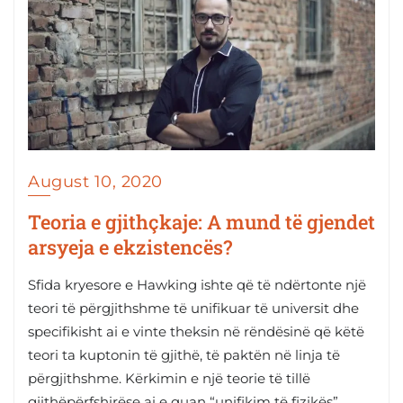
August 10, 2020
Teoria e gjithçkaje: A mund të gjendet
arsyeja e ekzistencës?
Sfida kryesore e Hawking ishte që të ndërtonte një
teori të përgjithshme të unifikuar të universit dhe
specifikisht ai e vinte theksin në rëndësinë që këtë
teori ta kuptonin të gjithë, të paktën në linja të
përgjithshme. Kërkimin e një teorie të tillë
gjithëpërfshirëse ai e quan “unifikim të fizikës”.