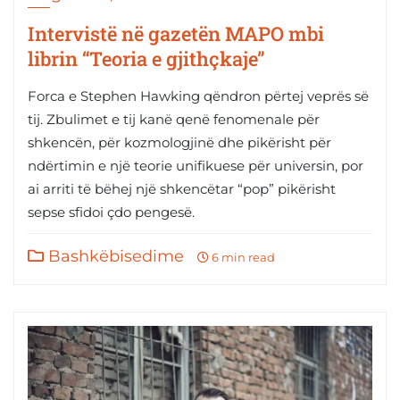
Intervistë në gazetën MAPO mbi
librin “Teoria e gjithçkaje”
Forca e Stephen Hawking qëndron përtej veprës së
tij. Zbulimet e tij kanë qenë fenomenale për
shkencën, për kozmologjinë dhe pikërisht për
ndërtimin e një teorie unifikuese për universin, por
ai arriti të bëhej një shkencëtar “pop” pikërisht
sepse sfidoi çdo pengesë.
Bashkëbisedime
6 min read