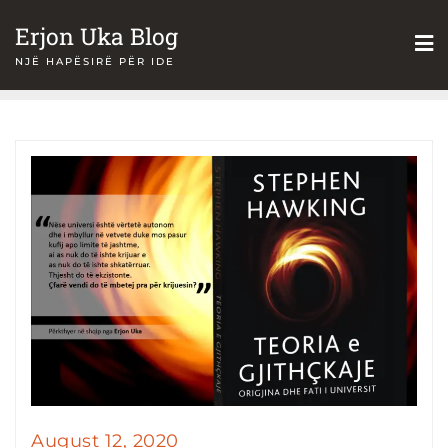
Skip
Erjon Uka Blog
to
NJË HAPËSIRË PËR IDE
content
August 12, 2020