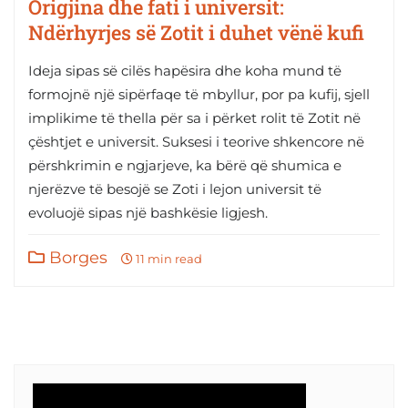
Origjina dhe fati i universit:
Ndërhyrjes së Zotit i duhet vënë kufi
Ideja sipas së cilës hapësira dhe koha mund të
formojnë një sipërfaqe të mbyllur, por pa kufij, sjell
implikime të thella për sa i përket rolit të Zotit në
çështjet e universit. Suksesi i teorive shkencore në
përshkrimin e ngjarjeve, ka bërë që shumica e
njerëzve të besojë se Zoti i lejon universit të
evoluojë sipas një bashkësie ligjesh.
Borges
11 min read