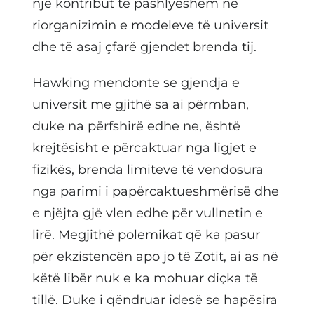
një kontribut të pashlyeshëm në
riorganizimin e modeleve të universit
dhe të asaj çfarë gjendet brenda tij.
Hawking mendonte se gjendja e
universit me gjithë sa ai përmban,
duke na përfshirë edhe ne, është
krejtësisht e përcaktuar nga ligjet e
fizikës, brenda limiteve të vendosura
nga parimi i papërcaktueshmërisë dhe
e njëjta gjë vlen edhe për vullnetin e
lirë. Megjithë polemikat që ka pasur
për ekzistencën apo jo të Zotit, ai as në
këtë libër nuk e ka mohuar diçka të
tillë. Duke i qëndruar idesë se hapësira