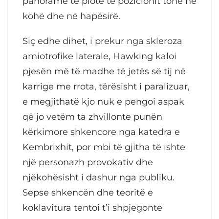
panoramë të plotë të pozicionit tonë në
kohë dhe në hapësirë.
Siç edhe dihet, i prekur nga skleroza
amiotrofike laterale, Hawking kaloi
pjesën më të madhe të jetës së tij në
karrige me rrota, tërësisht i paralizuar,
e megjithatë kjo nuk e pengoi aspak
që jo vetëm ta zhvillonte punën
kërkimore shkencore nga katedra e
Kembrixhit, por mbi të gjitha të ishte
një personazh provokativ dhe
njëkohësisht i dashur nga publiku.
Sepse shkencën dhe teoritë e
koklavitura tentoi t’i shpjegonte