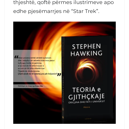
thjeshtë, qoftë përmes ilustrimeve apo
edhe pjesëmarrjes në “Star Trek”.