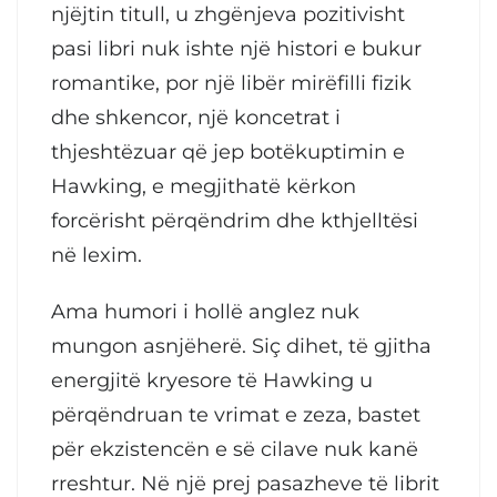
njëjtin titull, u zhgënjeva pozitivisht
pasi libri nuk ishte një histori e bukur
romantike, por një libër mirëfilli fizik
dhe shkencor, një koncetrat i
thjeshtëzuar që jep botëkuptimin e
Hawking, e megjithatë kërkon
forcërisht përqëndrim dhe kthjelltësi
në lexim.
Ama humori i hollë anglez nuk
mungon asnjëherë. Siç dihet, të gjitha
energjitë kryesore të Hawking u
përqëndruan te vrimat e zeza, bastet
për ekzistencën e së cilave nuk kanë
rreshtur. Në një prej pasazheve të librit