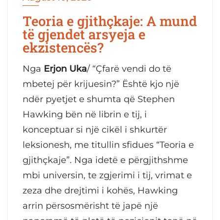
Teoria e gjithçkaje: A mund
të gjendet arsyeja e
ekzistencës?
Nga
Erjon Uka
/ “Çfarë vendi do të
mbetej për krijuesin?” Është kjo një
ndër pyetjet e shumta që Stephen
Hawking bën në librin e tij, i
konceptuar si një cikël i shkurtër
leksionesh, me titullin sfidues “Teoria e
gjithçkaje”. Nga idetë e përgjithshme
mbi universin, te zgjerimi i tij, vrimat e
zeza dhe drejtimi i kohës, Hawking
arrin përsosmërisht të japë një