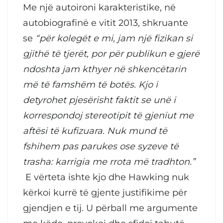
Me një autoironi karakteristike, në
autobiografinë e vitit 2013, shkruante
se
“për kolegët e mi, jam një fizikan si
gjithë të tjerët, por për publikun e gjerë
ndoshta jam kthyer në shkencëtarin
më të famshëm të botës. Kjo i
detyrohet pjesërisht faktit se unë i
korrespondoj stereotipit të gjeniut me
aftësi të kufizuara. Nuk mund të
fshihem pas parukes ose syzeve të
trasha: karrigia me rrota më tradhton.”
E vërteta ishte kjo dhe Hawking nuk
kërkoi kurrë të gjente justifikime për
gjendjen e tij. U përball me argumente