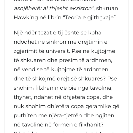
asnjëherë: ai thjesht ekziston”
, shkruan
Hawking në librin “Teoria e gjithçkaje”.
Një ndër tezat e tij është se koha
ndodhet në sinkron me drejtimin e
zgjerimit të universit. Pse ne kujtojmë
të shkuarën dhe presim të ardhmen,
në vend se të kujtojmë të ardhmen
dhe të shkojmë drejt së shkuarës? Pse
shohim filxhanin që bie nga tavolina,
thyhet, ndahet në dhjetëra copa, dhe
nuk shohim dhjetëra copa qeramike që
puthiten me njëra-tjetrën dhe ngjiten
në tavolinë në formën e filxhanit?