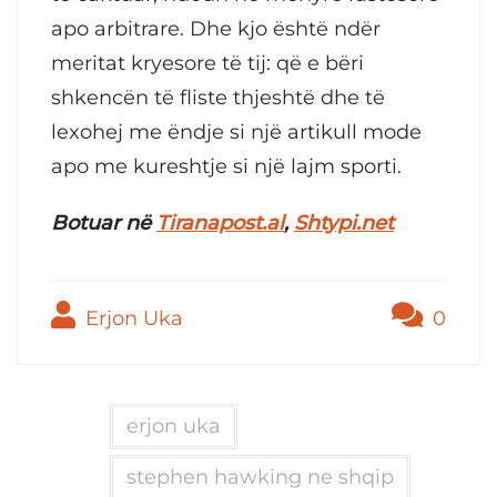
apo arbitrare. Dhe kjo është ndër
meritat kryesore të tij: që e bëri
shkencën të fliste thjeshtë dhe të
lexohej me ëndje si një artikull mode
apo me kureshtje si një lajm sporti.
Botuar në
Tiranapost.al
,
Shtypi.net
Erjon Uka
0
erjon uka
stephen hawking ne shqip