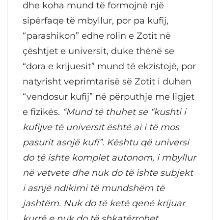
dhe koha mund të formojnë një
sipërfaqe të mbyllur, por pa kufij,
“parashikon” edhe rolin e Zotit në
çështjet e universit, duke thënë se
“dora e krijuesit” mund të ekzistojë, por
natyrisht veprimtarisë së Zotit i duhen
“vendosur kufij” në përputhje me ligjet
e fizikës.
“
Mund të thuhet se “kushti i
kufijve të universit është ai i të mos
pasurit asnjë kufi”. Kështu që universi
do të ishte komplet autonom, i mbyllur
në vetvete dhe nuk do të ishte subjekt
i asnjë ndikimi të mundshëm të
jashtëm. Nuk do të ketë qenë krijuar
kurrë e nuk do të shkatërrohet