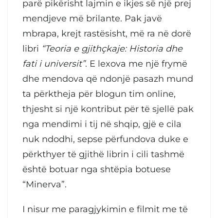
parë pikërisht lajmin e ikjes së një prej
mendjeve më brilante. Pak javë
mbrapa, krejt rastësisht, më ra në dorë
libri
“Teoria e gjithçkaje: Historia dhe
fati i universit”
. E lexova me një frymë
dhe mendova që ndonjë pasazh mund
ta përktheja për blogun tim online,
thjesht si një kontribut për të sjellë pak
nga mendimi i tij në shqip, gjë e cila
nuk ndodhi, sepse përfundova duke e
përkthyer të gjithë librin i cili tashmë
është botuar nga shtëpia botuese
“Minerva”.
I nisur me paragjykimin e filmit me të