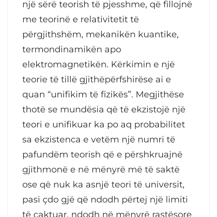
një sërë teorish të pjesshme, që fillojnë
me teorinë e relativitetit të
përgjithshëm, mekanikën kuantike,
termondinamikën apo
elektromagnetikën. Kërkimin e një
teorie të tillë gjithëpërfshirëse ai e
quan “unifikim të fizikës”. Megjithëse
thotë se mundësia që të ekzistojë një
teori e unifikuar ka po aq probabilitet
sa ekzistenca e vetëm një numri të
pafundëm teorish që e përshkruajnë
gjithmonë e në mënyrë më të saktë
ose që nuk ka asnjë teori të universit,
pasi çdo gjë që ndodh përtej një limiti
të caktuar, ndodh në mënyrë rastësore