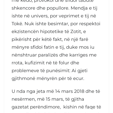
me këdo, provokoi dhe sfidoi tabutë
shkencore dhe popullore. Mendja e tij
ishte në univers, por veprimet e tij në
Tokë. Nuk ishte besimtar, por respektoi
ekzistencën hipotetike të Zotit, e
pikërisht për këtë fakt, në një farë
mënyre sfidoi fatin e tij, duke mos iu
nënshtruar paralizës dhe karriges me
rrota, kufizimit në të folur dhe
problemeve të punësimit: Ai gjeti
gjithmonë mënyrën për të ecur.
U nda nga jeta më 14 mars 2018 dhe të
nesërmen, më 15 mars, të gjitha
gazetat perëndimore, kishin në faqe të