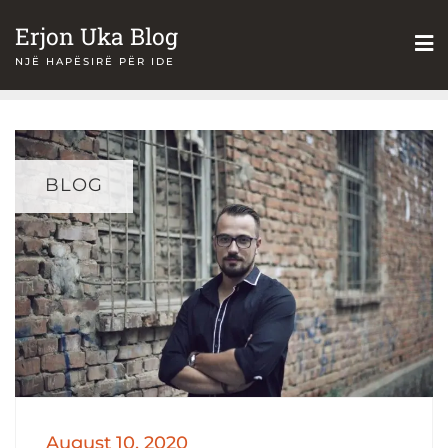
Skip
Erjon Uka Blog
to
NJË HAPËSIRË PËR IDE
content
BLOG
August 10, 2020