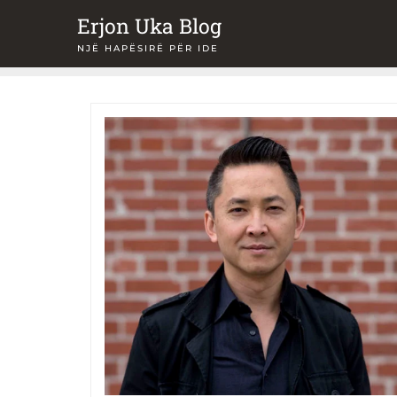
Skip
Erjon Uka Blog
to
NJË HAPËSIRË PËR IDE
content