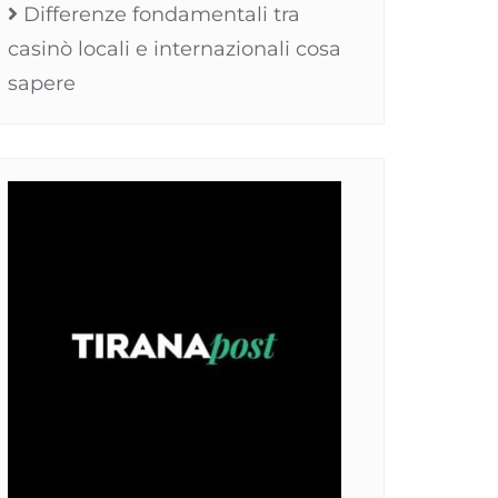
Differenze fondamentali tra
casinò locali e internazionali cosa
sapere