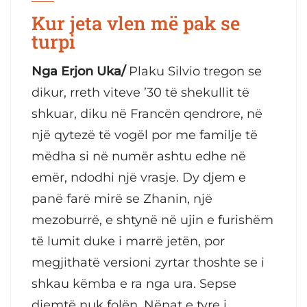
Kur jeta vlen më pak se
turpi
Nga Erjon Uka/
Plaku Silvio tregon se
dikur, rreth viteve ’30 të shekullit të
shkuar, diku në Francën qendrore, në
një qytezë të vogël por me familje të
mëdha si në numër ashtu edhe në
emër, ndodhi një vrasje. Dy djem e
panë farë mirë se Zhanin, një
mezoburrë, e shtynë në ujin e furishëm
të lumit duke i marrë jetën, por
megjithatë versioni zyrtar thoshte se i
shkau këmba e ra nga ura. Sepse
djemtë nuk folën. Nënat e tyre i