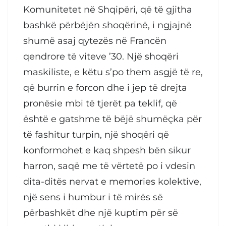
Komunitetet në Shqipëri, që të gjitha
bashkë përbëjën shoqërinë, i ngjajnë
shumë asaj qytezës në Francën
qendrore të viteve ’30. Një shoqëri
maskiliste, e këtu s’po them asgjë të re,
që burrin e forcon dhe i jep të drejta
pronësie mbi të tjerët pa teklif, që
është e gatshme të bëjë shumëçka për
të fashitur turpin, një shoqëri që
konformohet e kaq shpesh bën sikur
harron, saqë me të vërtetë po i vdesin
dita-ditës nervat e memories kolektive,
një sens i humbur i të mirës së
përbashkët dhe një kuptim për së