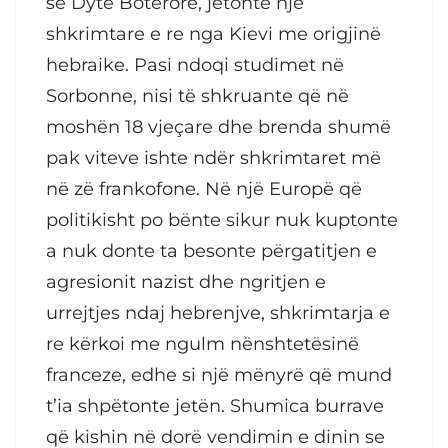
së Dytë Botërore, jetonte një
shkrimtare e re nga Kievi me origjinë
hebraike. Pasi ndoqi studimet në
Sorbonne, nisi të shkruante që në
moshën 18 vjeçare dhe brenda shumë
pak viteve ishte ndër shkrimtaret më
në zë frankofone. Në një Europë që
politikisht po bënte sikur nuk kuptonte
a nuk donte ta besonte përgatitjen e
agresionit nazist dhe ngritjen e
urrejtjes ndaj hebrenjve, shkrimtarja e
re kërkoi me ngulm nënshtetësinë
franceze, edhe si një mënyrë që mund
t’ia shpëtonte jetën. Shumica burrave
që kishin në dorë vendimin e dinin se