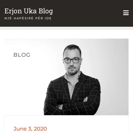
Skip
Erjon Uka Blog
to
NJË HAPËSIRË PËR IDE
content
BLOG
June 3, 2020