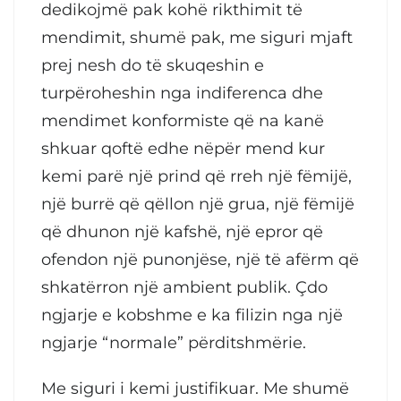
dedikojmë pak kohë rikthimit të
mendimit, shumë pak, me siguri mjaft
prej nesh do të skuqeshin e
turpëroheshin nga indiferenca dhe
mendimet konformiste që na kanë
shkuar qoftë edhe nëpër mend kur
kemi parë një prind që rreh një fëmijë,
një burrë që qëllon një grua, një fëmijë
që dhunon një kafshë, një epror që
ofendon një punonjëse, një të afërm që
shkatërron një ambient publik. Çdo
ngjarje e kobshme e ka filizin nga një
ngjarje “normale” përditshmërie.
Me siguri i kemi justifikuar. Me shumë