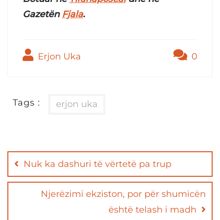
Gazetën
Fjala
.
Erjon Uka
0
Tags :
erjon uka
Post
navigation
Nuk ka dashuri të vërtetë pa trup
Njerëzimi ekziston, por për shumicën
është telash i madh