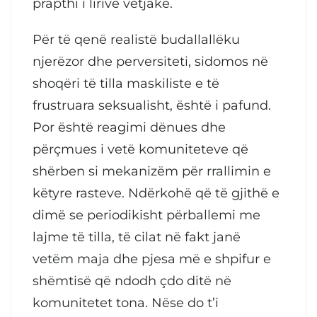
prapthi i lirive vetjake.
Për të qenë realistë budallallëku
njerëzor dhe perversiteti, sidomos në
shoqëri të tilla maskiliste e të
frustruara seksualisht, është i pafund.
Por është reagimi dënues dhe
përçmues i vetë komuniteteve që
shërben si mekanizëm për rrallimin e
këtyre rasteve. Ndërkohë që të gjithë e
dimë se periodikisht përballemi me
lajme të tilla, të cilat në fakt janë
vetëm maja dhe pjesa më e shpifur e
shëmtisë që ndodh çdo ditë në
komunitetet tona. Nëse do t’i