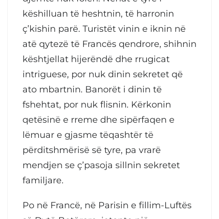
këshilluan të heshtnin, të harronin
ç’kishin parë. Turistët vinin e iknin në
atë qytezë të Francës qendrore, shihnin
kështjellat hijerëndë dhe rrugicat
intriguese, por nuk dinin sekretet që
ato mbartnin. Banorët i dinin të
fshehtat, por nuk flisnin. Kërkonin
qetësinë e rreme dhe sipërfaqen e
lëmuar e gjasme tëqashtër të
përditshmërisë së tyre, pa vrarë
mendjen se ç’pasoja sillnin sekretet
familjare.
Po në Francë, në Parisin e fillim-Luftës