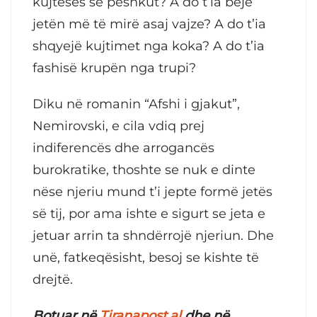
kujtesës së peshkut? A do t’ia bëjë
jetën më të mirë asaj vajze? A do t’ia
shqyejë kujtimet nga koka? A do t’ia
fashisë krupën nga trupi?
Diku në romanin “Afshi i gjakut”,
Nemirovski, e cila vdiq prej
indiferencës dhe arrogancës
burokratike, thoshte se nuk e dinte
nëse njeriu mund t’i jepte formë jetës
së tij, por ama ishte e sigurt se jeta e
jetuar arrin ta shndërrojë njeriun. Dhe
unë, fatkeqësisht, besoj se kishte të
drejtë.
Botuar në
Tiranapost.al
dhe në