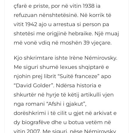
çfarë e priste, por në vitin 1938 ia
refuzuan nënshtetësinë. Në korrik të
vitit 1942 ajo u arrestua si person pa
shtetësi me origjinë hebraike. Një muaj
më vonë vdiq në moshën 39 vjeçare.
Kjo shkrimtare ishte Irène Némirovsky.
Me siguri shumë lexues shqiptarë e
njohin prej librit “Suitë franceze” apo
“David Golder”. Ndërsa historia e
shkurtër në hyrje të këtij artikulli vjen
nga romani “Afshi i gjakut”,
dorëshkrimi i të cilit u gjet në arkivat e
dy biografëve dhe u botua vetëm në
vitin 2007. Me siguri, nëse Némirovsky