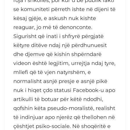
roja i shkollës, por kur u bë publik fakti
se komuniteti përreth ishte në dijeni të
kësaj gjëje, e askush nuk kishte
reaguar, jo më të denonconte.
Sigurisht që inati i shfryrë përgjatë
këtyre ditëve ndaj një përdhunuesit
dhe djemve që kishin shpërndarë
videon është legjitim, urrejtja ndaj tyre,
mllefi që të vjen natyrshëm, e
normalisht asnjë presje e asnjë pikë
nuk i hiqet çdo statusi Facebook-u apo
artikulli të botuar për këtë ndodhi,
qofshin këta pseudo-moralistë, realisht
të indinjuar apo njerëz që thellohen në
çështjet psiko-sociale. Në shoqëritë e