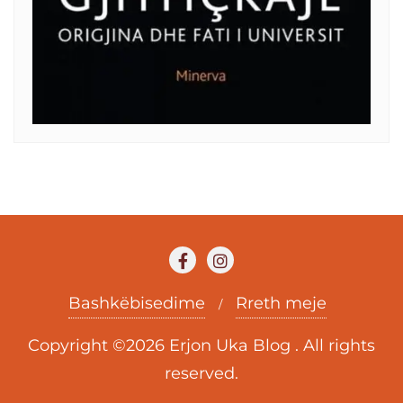
Bashkëbisedime
Rreth meje
Copyright ©2026 Erjon Uka Blog . All rights
reserved.