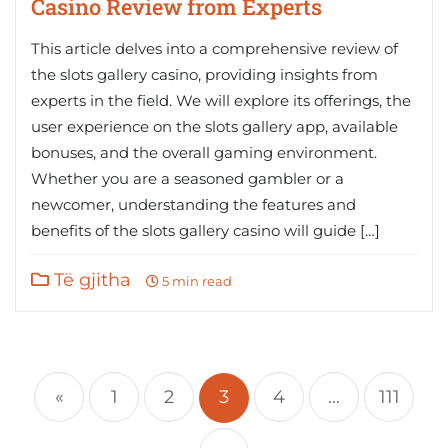
Casino Review from Experts
This article delves into a comprehensive review of
the slots gallery casino, providing insights from
experts in the field. We will explore its offerings, the
user experience on the slots gallery app, available
bonuses, and the overall gaming environment.
Whether you are a seasoned gambler or a
newcomer, understanding the features and
benefits of the slots gallery casino will guide […]
Të gjitha
5 min read
Posts
pagination
«
1
2
3
4
…
111