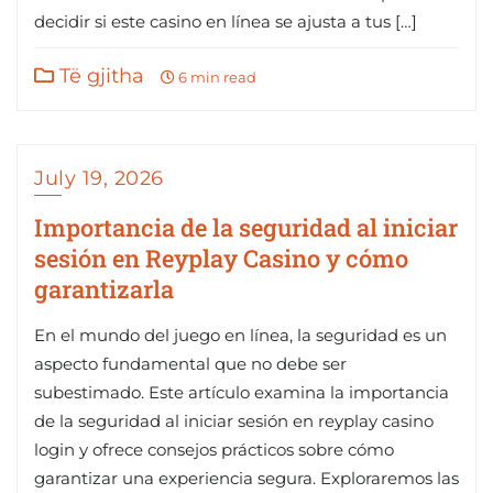
decidir si este casino en línea se ajusta a tus […]
Të gjitha
6 min read
July 19, 2026
Importancia de la seguridad al iniciar
sesión en Reyplay Casino y cómo
garantizarla
En el mundo del juego en línea, la seguridad es un
aspecto fundamental que no debe ser
subestimado. Este artículo examina la importancia
de la seguridad al iniciar sesión en reyplay casino
login y ofrece consejos prácticos sobre cómo
garantizar una experiencia segura. Exploraremos las