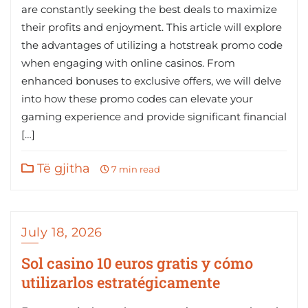
are constantly seeking the best deals to maximize
their profits and enjoyment. This article will explore
the advantages of utilizing a hotstreak promo code
when engaging with online casinos. From
enhanced bonuses to exclusive offers, we will delve
into how these promo codes can elevate your
gaming experience and provide significant financial
[…]
Të gjitha
7 min read
July 18, 2026
Sol casino 10 euros gratis y cómo
utilizarlos estratégicamente