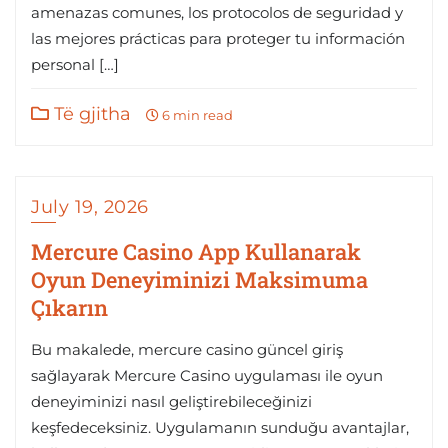
amenazas comunes, los protocolos de seguridad y
las mejores prácticas para proteger tu información
personal […]
Të gjitha
6 min read
July 19, 2026
Mercure Casino App Kullanarak
Oyun Deneyiminizi Maksimuma
Çıkarın
Bu makalede, mercure casino güncel giriş
sağlayarak Mercure Casino uygulaması ile oyun
deneyiminizi nasıl geliştirebileceğinizi
keşfedeceksiniz. Uygulamanın sunduğu avantajlar,