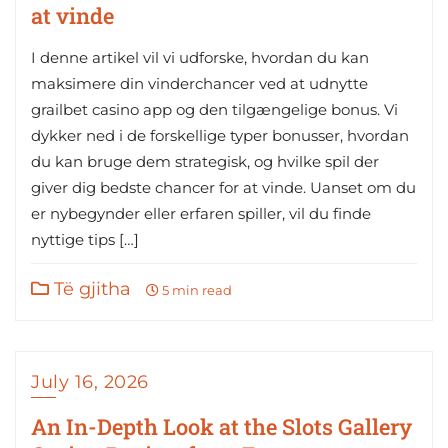
at vinde
I denne artikel vil vi udforske, hvordan du kan
maksimere din vinderchancer ved at udnytte
grailbet casino app og den tilgængelige bonus. Vi
dykker ned i de forskellige typer bonusser, hvordan
du kan bruge dem strategisk, og hvilke spil der
giver dig bedste chancer for at vinde. Uanset om du
er nybegynder eller erfaren spiller, vil du finde
nyttige tips […]
Të gjitha
5 min read
July 16, 2026
An In-Depth Look at the Slots Gallery