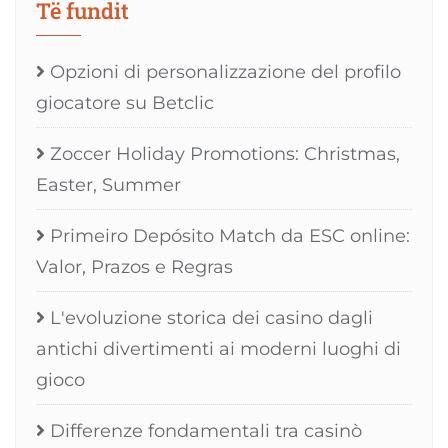
Të fundit
Opzioni di personalizzazione del profilo
giocatore su Betclic
Zoccer Holiday Promotions: Christmas,
Easter, Summer
Primeiro Depósito Match da ESC online:
Valor, Prazos e Regras
L'evoluzione storica dei casino dagli
antichi divertimenti ai moderni luoghi di
gioco
Differenze fondamentali tra casinò