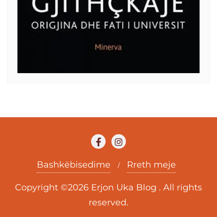
Bashkëbisedime
Rreth meje
Copyright ©2026 Erjon Uka Blog . All rights
reserved.