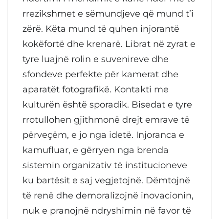
rrezikshmet e sëmundjeve që mund t’i
zërë. Këta mund të quhen injorantë
kokëfortë dhe krenarë. Librat në zyrat e
tyre luajnë rolin e suvenireve dhe
sfondeve perfekte për kamerat dhe
aparatët fotografikë. Kontakti me
kulturën është sporadik. Bisedat e tyre
rrotullohen gjithmonë drejt emrave të
përveçëm, e jo nga idetë. Injoranca e
kamufluar, e gërryen nga brenda
sistemin organizativ të institucioneve
ku bartësit e saj vegjetojnë. Dëmtojnë
të renë dhe demoralizojnë inovacionin,
nuk e pranojnë ndryshimin në favor të