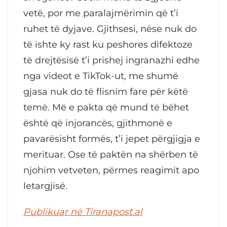
vetë, por me paralajmërimin që t’i
ruhet të dyjave. Gjithsesi, nëse nuk do
të ishte ky rast ku peshores difektoze
të drejtësisë t’i prishej ingranazhi edhe
nga videot e TikTok-ut, me shumë
gjasa nuk do të flisnim fare për këtë
temë. Më e pakta që mund të bëhet
është që injorancës, gjithmonë e
pavarësisht formës, t’i jepet përgjigja e
merituar. Ose të paktën na shërben të
njohim vetveten, përmes reagimit apo
letargjisë.
Publikuar në Tiranapost.al