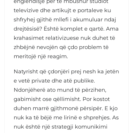
englendisje për të mbushur studiot
televizive dhe artikujt e portaleve ku
shfryhej gjithë mllefi i akumuluar ndaj
drejtësisë? Është komplet e qartë. Ama
krahasimet relativizuese nuk duhet të
zhbëjnë nevojën që çdo problem të
meritojë një reagim.
Natyrisht që çdonjëri prej nesh ka jetën
e vetë private dhe atë publike.
Ndonjëherë ato mund të përzihen,
gabimisht ose qëllimisht. Por kostot
duhen marrë gjithmonë përsipër. E kjo
nuk ka të bëjë me lirinë e shprehjes. As
nuk është një strategji komunikimi