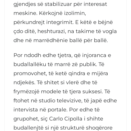
gjendjes së stabilizuar për interesat
meskine. Kërkojnë izolimin,
përkundrejt integrimit. E këtë e bëjnë
çdo ditë, heshturazi, na takime të vogla
dhe në marrëdhënie ballë për ballë.
Por ndodh edhe tjetra, që injoranca e
budallallëku të marrë zë publik. Të
promovohet, të ketë qindra e mijëra
ndjekës. Të shitet si vlerë dhe të
frymëzojë modele të tjera suksesi. Të
ftohet në studio televizive, të japë edhe
intervista në portale. Por edhe të
grupohet, siç Carlo Cipolla i shihte
budallenjtë si një strukturë shoqërore