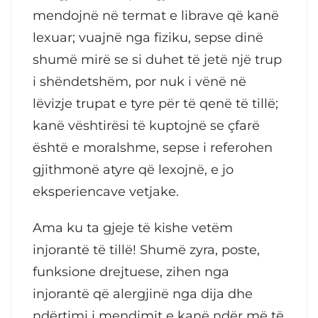
mendojnë në termat e librave që kanë
lexuar; vuajnë nga fiziku, sepse dinë
shumë mirë se si duhet të jetë një trup
i shëndetshëm, por nuk i vënë në
lëvizje trupat e tyre për të qenë të tillë;
kanë vështirësi të kuptojnë se çfarë
është e moralshme, sepse i referohen
gjithmonë atyre që lexojnë, e jo
eksperiencave vetjake.
Ama ku ta gjeje të kishe vetëm
injorantë të tillë! Shumë zyra, poste,
funksione drejtuese, zihen nga
injorantë që alergjinë nga dija dhe
ndërtimi i mendimit e kanë ndër më të