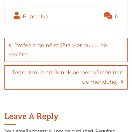
Erjon Uka
0
Post
navigation
Profecia që në mijëra vjet nuk u bë
realitet
Terrorizmi islamik nuk përbën kërcënimin
që mendohej
Leave A Reply
Your email address will not be published.
Required