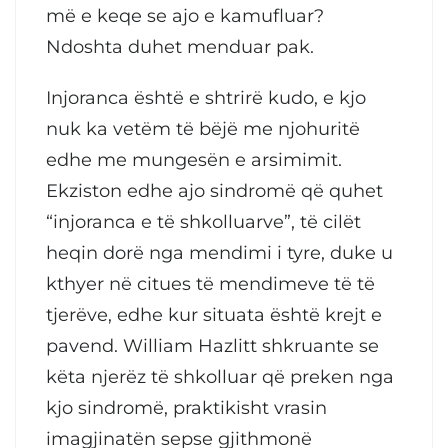
më e keqe se ajo e kamufluar?
Ndoshta duhet menduar pak.
Injoranca është e shtrirë kudo, e kjo
nuk ka vetëm të bëjë me njohuritë
edhe me mungesën e arsimimit.
Ekziston edhe ajo sindromë që quhet
“injoranca e të shkolluarve”, të cilët
heqin dorë nga mendimi i tyre, duke u
kthyer në citues të mendimeve të të
tjerëve, edhe kur situata është krejt e
pavend. William Hazlitt shkruante se
këta njerëz të shkolluar që preken nga
kjo sindromë, praktikisht vrasin
imagjinatën sepse gjithmonë