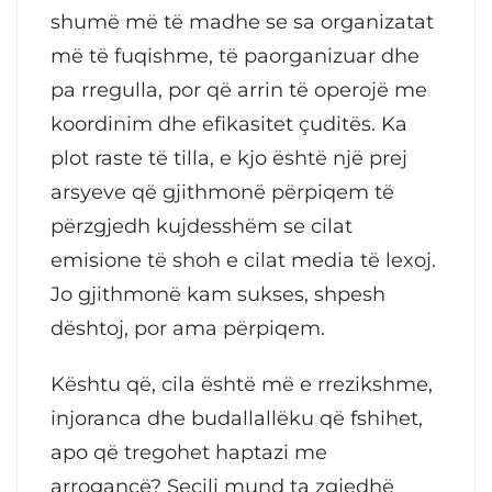
shumë më të madhe se sa organizatat
më të fuqishme, të paorganizuar dhe
pa rregulla, por që arrin të operojë me
koordinim dhe efikasitet çuditës. Ka
plot raste të tilla, e kjo është një prej
arsyeve që gjithmonë përpiqem të
përzgjedh kujdesshëm se cilat
emisione të shoh e cilat media të lexoj.
Jo gjithmonë kam sukses, shpesh
dështoj, por ama përpiqem.
Kështu që, cila është më e rrezikshme,
injoranca dhe budallallëku që fshihet,
apo që tregohet haptazi me
arrogancë? Secili mund ta zgjedhë