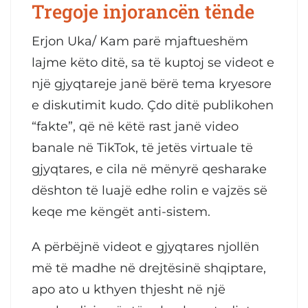
Tregoje injorancën tënde
Erjon Uka/ Kam parë mjaftueshëm
lajme këto ditë, sa të kuptoj se videot e
një gjyqtareje janë bërë tema kryesore
e diskutimit kudo. Çdo ditë publikohen
“fakte”, që në këtë rast janë video
banale në TikTok, të jetës virtuale të
gjyqtares, e cila në mënyrë qesharake
dështon të luajë edhe rolin e vajzës së
keqe me këngët anti-sistem.
A përbëjnë videot e gjyqtares njollën
më të madhe në drejtësinë shqiptare,
apo ato u kthyen thjesht në një