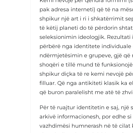
Kemi nevojë për qendra formimi (sh
pak adresa interneti) që të na mës
shpikur një art i ri i shkatërrimit 
të këtij planeti do të përdorin sh
seleksionimin ideologjik. Rezultati
përbërë nga identitete individuale 
ndërmjetësimin e grupeve, gjë që 
shoqëri e tillë mund të funksionoj
shpikur diçka të re kemi nevojë për
filluar. Që nga antikiteti klasik ka 
që buron paralelisht me atë të zhvil
Për të ruajtur identitetin e saj, një
arkivë informacionesh, por edhe si n
vazhdimësi humnerash në të cilat