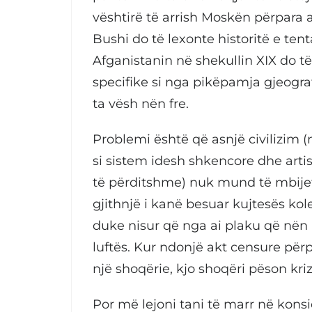
vështirë të arrish Moskën përpara 
Bushi do të lexonte historitë e ten
Afganistanin në shekullin XIX do t
specifike si nga pikëpamja gjeograf
ta vësh nën fre.
Problemi është që asnjë civilizim (n
si sistem idesh shkencore dhe artis
të përditshme) nuk mund të mbije
gjithnjë i kanë besuar kujtesës kolek
duke nisur që nga ai plaku që nën 
luftës. Kur ndonjë akt censure përp
një shoqërie, kjo shoqëri pëson kriz
Por më lejoni tani të marr në kons