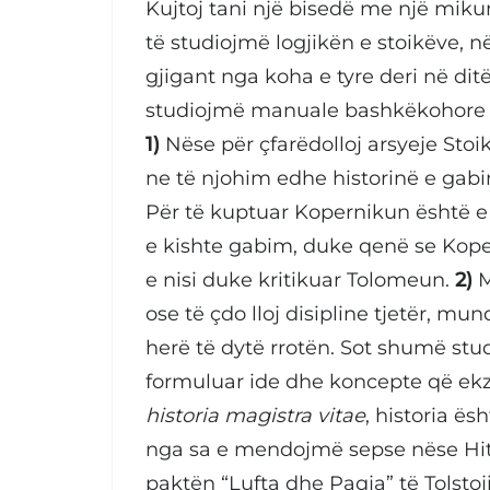
Kujtoj tani një bisedë me një mikun 
të studiojmë logjikën e stoikëve, n
gjigant nga koha e tyre deri në dit
studiojmë manuale bashkëkohore se 
1)
Nëse për çfarëdolloj arsyeje Sto
ne të njohim edhe historinë e gabi
Për të kuptuar Kopernikun është 
e kishte gabim, duke qenë se Koper
e nisi duke kritikuar Tolomeun.
2)
M
ose të çdo lloj disipline tjetër, m
herë të dytë rrotën. Sot shumë stu
formuluar ide dhe koncepte që ekz
historia magistra vitae
, historia ë
nga sa e mendojmë sepse nëse Hitl
paktën “Lufta dhe Paqja” të Tolstoj