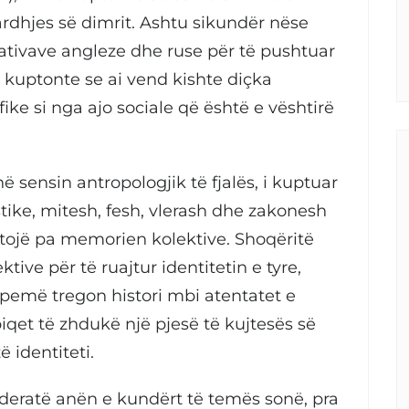
ardhjes së dimrit. Ashtu sikundër nëse
tativave angleze dhe ruse për të pushtuar
ë kuptonte se ai vend kishte diçka
ike si nga ajo sociale që është e vështirë
ë sensin antropologjik të fjalës, i kuptuar
tike, mitesh, fesh, vlerash dhe zakonesh
tojë pa memorien kolektive. Shoqëritë
tive për të ruajtur identitetin e tyre,
pemë tregon histori mbi atentatet e
iqet të zhdukë një pjesë të kujtesës së
ë identiteti.
ideratë anën e kundërt të temës sonë, pra