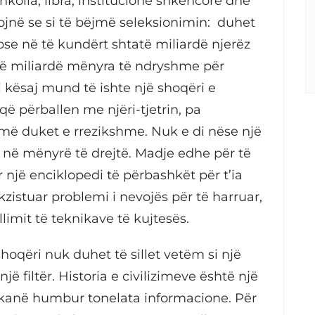
kolla, libra, institucione shkencore dhe
ojnë se si të bëjmë seleksionimin: duhet
sepse në të kundërt shtatë miliardë njerëz
tatë miliardë mënyra të ndryshme për
 i kësaj mund të ishte një shoqëri e
që përballen me njëri-tjetrin, pa
më duket e rrezikshme. Nuk e di nëse një
ë në mënyrë të drejtë. Madje edhe për të
 një enciklopedi të përbashkët për t’ia
ekzistuar problemi i nevojës për të harruar,
limit të teknikave të kujtesës.
 shoqëri nuk duhet të sillet vetëm si një
jë filtër. Historia e civilizimeve është një
 kanë humbur tonelata informacione. Për