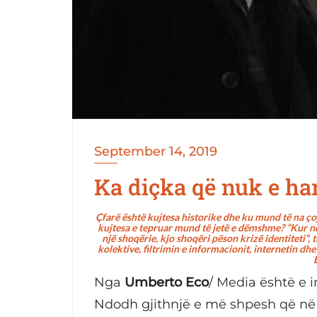
September 14, 2019
Ka diçka që nuk e har
Çfarë është kujtesa historike dhe ku mund të na çoj
kujtesa e tepruar mund të jetë e dëmshme? “Kur nd
një shoqërie, kjo shoqëri pëson krizë identiteti”
kolektive, filtrimin e informacionit, internetin dhe
Nga
Umberto Eco
/ Media është e i
Ndodh gjithnjë e më shpesh që në I