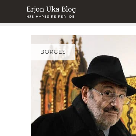
Skip
Erjon Uka Blog
to
NJË HAPËSIRË PËR IDE
content
BORGES