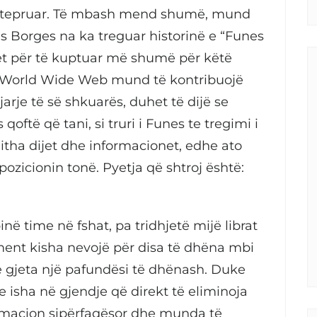
e tepruar. Të mbash mend shumë, mund
is Borges na ka treguar historinë e “Funes
het për të kuptuar më shumë për këtë
 World Wide Web mund të kontribuojë
arje të së shkuarës, duhet të dijë se
ftë që tani, si truri i Funes te tregimi i
jitha dijet dhe informacionet, edhe ato
ozicionin tonë. Pyetja që shtroj është:
ë time në fshat, pa tridhjetë mijë librat
ent kisha nevojë për disa të dhëna mbi
e gjeta një pafundësi të dhënash. Duke
 isha në gjendje që direkt të eliminoja
formacion sipërfaqësor dhe munda të