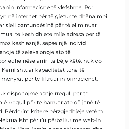
banin informacione të vlefshme. Por
yn në internet për të gjetur të dhëna mbi
uar sjell pamundësinë për të eliminuar
mua, të kesh dhjetë mijë adresa për të
 mos kesh asnjë, sepse një individ
jendje të seleksionojë ato të
r edhe nëse arrin ta bëjë këtë, nuk do
a. Kemi shtuar kapacitetet tona të
mënyrat për të filtruar informacionet.
uk disponojmë asnjë rregull për të
ë rregull për të harruar ato që janë të
. Përdorim kritere përzgjedhjeje vetëm
elektualisht për t’u përballur me web-in.