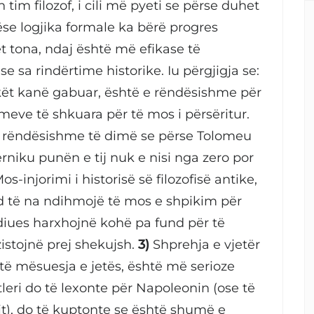
tim filozof, i cili më pyeti se përse duhet
ëse logjika formale ka bërë progres
ët tona, ndaj është më efikase të
sa rindërtime historike. Iu përgjigja se:
ikët kanë gabuar, është e rëndësishme për
meve të shkuara për të mos i përsëritur.
e rëndësishme të dimë se përse Tolomeu
niku punën e tij nuk e nisi nga zero por
os-injorimi i historisë së filozofisë antike,
und të na ndihmojë të mos e shpikim për
diues harxhojnë kohë pa fund për të
istojnë prej shekujsh.
3)
Shprehja e vjetër
shtë mësuesja e jetës, është më serioze
eri do të lexonte për Napoleonin (ose të
it), do të kuptonte se është shumë e