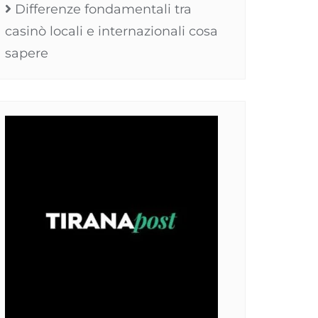
Differenze fondamentali tra
casinò locali e internazionali cosa
sapere