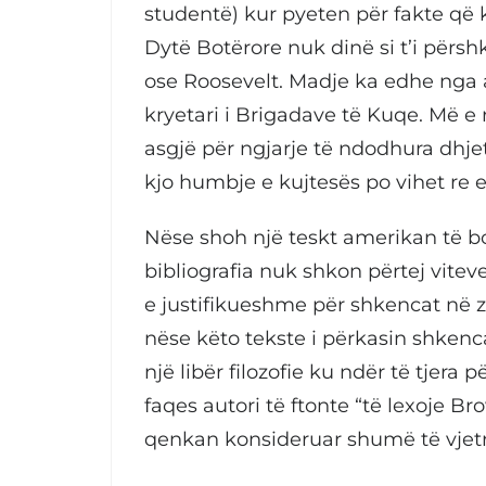
studentë) kur pyeten për fakte që
Dytë Botërore nuk dinë si t’i përsh
ose Roosevelt. Madje ka edhe nga 
kryetari i Brigadave të Kuqe. Më 
asgjë për ngjarje të ndodhura dhjetë
kjo humbje e kujtesës po vihet re 
Nëse shoh një teskt amerikan të bo
bibliografia nuk shkon përtej vitev
e justifikueshme për shkencat në z
nëse këto tekste i përkasin shke
një libër filozofie ku ndër të tjera
faqes autori të ftonte “të lexoje Br
qenkan konsideruar shumë të vjetra 