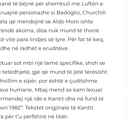
 kanë të bëjnë për shembull me Luftën e
kruajnë personazhe si Badoglio, Churchill
ata që mendojnë se Aldo Moro ishte
e rëndë akoma, disa nuk mund të thonë
 vite para lindjes së tyre. Për fat të keq,
edhe në radhët e eruditëve.
tuar sot mbi një temë specifike, shoh se
e tetëdhjetë, gjë që mund të jetë tërësisht
hvillim e sipër, por është e çuditshme
ncave humane. Mbaj mend se kam lexuar
 përmendej një ide e Kantit dhe në fund të
own 1982”: Tekstet origjinale të Kantit
për t’u përfshirë në libër.