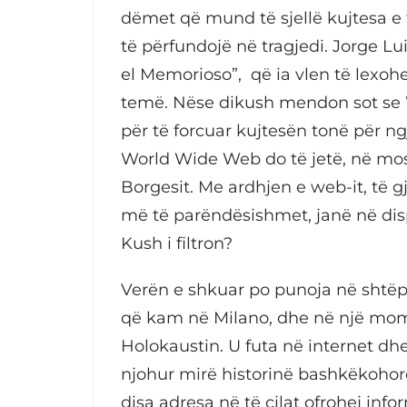
dëmet që mund të sjellë kujtesa 
të përfundojë në tragjedi. Jorge Lu
el Memorioso”, që ia vlen të lexo
temë. Nëse dikush mendon sot se
për të forcuar kujtesën tonë për ngj
World Wide Web do të jetë, në mos qo
Borgesit. Me ardhjen e web-it, të g
më të parëndësishmet, janë në disp
Kush i filtron?
Verën e shkuar po punoja në shtëpin
që kam në Milano, dhe në një mom
Holokaustin. U futa në internet dh
njohur mirë historinë bashkëkohore
disa adresa në të cilat ofrohej in