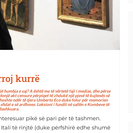
roj kurrë
ë humbja e saj? A është me të vërtetë faji i medias, dhe përse
onjë akt censure përpiqet të zhdukë një pjesë të kujtesës së
, thoshte ndër të tjera Umberto Eco duke folur për memorien
 sfidat e së ardhmes. Leksioni i fundit në sallën e Kombeve të
Bashkuara.
nteresuar pikë së pari për të tashmen.
tali të rinjtë (duke përfshirë edhe shumë